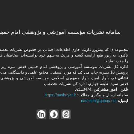
سامانه نشریات مؤسسه آموزشی و پژوهشی امام خمینی
مجموعه‌ای که پیش‌رو دارید،‌ حاوی اطلاعات اجمالی در خصوص نشریات تخ
تاکنون به زیور طبع آراسته گشته و هریک به سهم خود توانسته‌اند، مخاطبان فره
را جذب نمایند.
اداره كل نشریات موسسه آموزشی و پژوهشی امام خمینی قدس سره زیر ن
پژوهش 18 نشریه چاپ می کند که مورد استقبال مجامع علمی و دانشگاهی می‌باشد.
نشانی:
قم، بلوار امین، بلوار جمهوری اسلامی، موسسه آموزشی و پژوهشی 
قدس سره، طبقه چهارم، اداره كل نشریات تخصصی.
تلفن
:
امور مشتركین
: 32113474
سامانه ارسال و پیگیری مقالات:
https://nashriyat.ir
ایمیل:
nashrieh@qabas.net