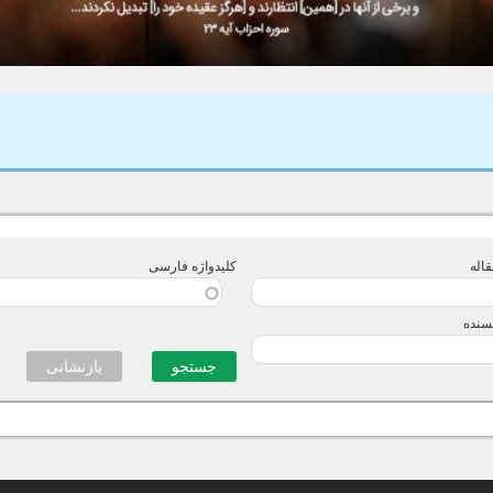
اله
کلیدواژه فارسی
یسنده