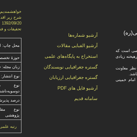
خواهشمنديم ج
شرح زير اقدا
تحقيقات و فناوري)، از ش
(ره)
آرشیو شماره‌ها
آرشیو الفبایی مقالات
محل چاپ: ا
صصی است که
استخراج به پایگاه‌های علمی
یخته‌ زیادی
حوزۀ تخصصی
گستره جغرافیایی نویسندگان
زبان مجله: 
ظر معاونت
نوع انتشار: 
گستره جغرافیایی ارزیابان
امام خمینی
آرشیو فایل های PDF
دوسویه‌ناش
سامانه قدیم
درصد پذیرش م
نوع مقالا
پژوهشی
رتبه علمی