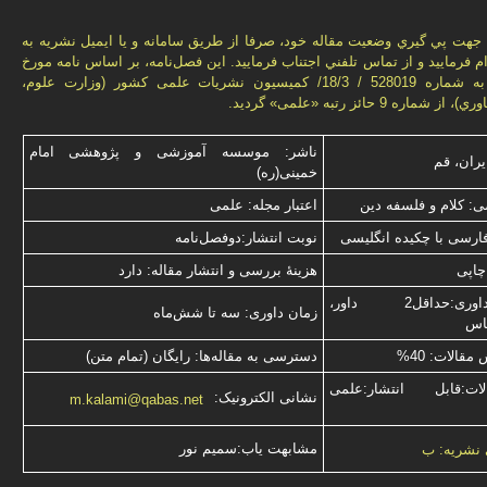
هت پي گيري وضعيت مقاله خود، صرفا از طريق سامانه و يا ايميل نشريه به
م فرماييد و از تماس تلفني اجتناب فرماييد. اين فصل‌نامه، بر اساس نامه مورخ
1392/09/20 به شماره 528019 / 18/3/ كميسيون نشريات علمی كشور (وزارت علوم،
ماره 9 حائز رتبه «علمی» گرديد.
ناشر: موسسه آموزشی و پژوهشی امام
یران، قم
خمینی(ره)
: کلام و فلسفه دین
اعتبار مجله: علمی
فارسی با چكیده انگلیسی
نوبت انتشار:دوفصل‌نامه
چاپی
هزینۀ بررسی و انتشار مقاله: دارد
نوع داوری:حداقل2 داور،
زمان داوری: سه تا شش‌ماه
ناس
قالات: 40%
دسترسی به مقاله‌ها: رایگان (تمام متن)
ت:قابل انتشار:علمی
نشانی الکترونیک:
m.kalami@qabas.net
مشابهت ياب:سميم نور
 نشریه: ب