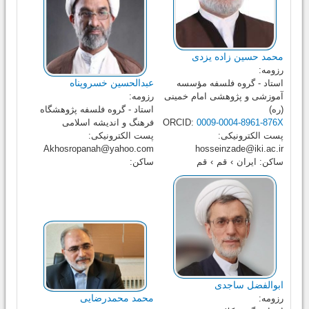
محمد حسین زاده یزدی
رزومه:
عبدالحسین خسروپناه
استاد - گروه فلسفه مؤسسه
آموزشی و پژوهشی امام خمینی
رزومه:
(ره)
استاد - گروه فلسفه پژوهشگاه
0009-0004-8961-876X
ORCID:
فرهنگ و اندیشه اسلامی
پست الکترونیکی:
پست الکترونیکی:
Akhosropanah@yahoo.com
hosseinzade@iki.ac.ir
ساکن:
ایران
›
قم
›
قم
ساکن:
ابوالفضل ساجدی
محمد محمدرضایی
رزومه: