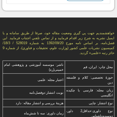
خواهشمنديم جهت پي گيري وضعيت مقاله خود، صرفا از طريق سامانه و يا
ايميل نشريه به شرح زير اقدام فرماييد و از تماس تلفني اجتناب فرماييد. اين
فصل‌نامه، بر اساس نامه مورخ 1392/09/20 به شماره 528019 / 18/3/
كميسيون نشريات علمی كشور (وزارت علوم، تحقيقات و فناوري)، از شماره 9
حائز رتبه «علمی» گرديد.
ناشر: موسسه آموزشی و پژوهشی امام
محل چاپ: ایران، قم
خمینی(ره)
حوزۀ تخصصی: کلام و فلسفه
اعتبار مجله: علمی
دین
زبان مجله: فارسی با چكیده
نوبت انتشار:دوفصل‌نامه
انگلیسی
نوع انتشار: چاپی
هزینۀ بررسی و انتشار مقاله: دارد
نوع داوری:حداقل2 داور،
زمان داوری: سه تا شش‌ماه
دوسویه‌ناشناس