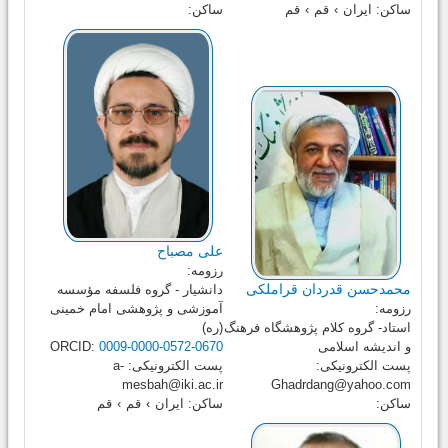
ساکن:
ایران
›
قم
›
قم
ساکن:
علی مصباح
رزومه:
محمدحسن قدردان قراملکی
دانشیار - گروه فلسفه مؤسسه
رزومه:
آموزشی و پژوهشی امام خمینی
استاد- گروه کلام پژوهشگاه فرهنگ
(ره)
و اندیشه اسلامی
0009-0000-0572-0670
ORCID:
پست الکترونیکی:
پست الکترونیکی:
a-
mesbah@iki.ac.ir
Ghadrdang@yahoo.com
ساکن:
ساکن:
ایران
›
قم
›
قم