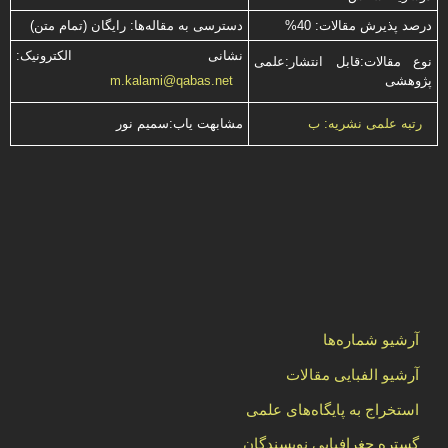
درصد پذیرش مقالات: 40%
دسترسی به مقاله‌ها: رایگان (تمام متن)
نشانی الکترونیک:
نوع مقالات:قابل انتشار:علمی
پژوهشی
m.kalami@qabas.net
مشابهت ياب:سميم نور
رتبه علمی نشریه: ب
آرشیو شماره‌ها
آرشیو الفبایی مقالات
استخراج به پایگاه‌های علمی
گستره جغرافیایی نویسندگان