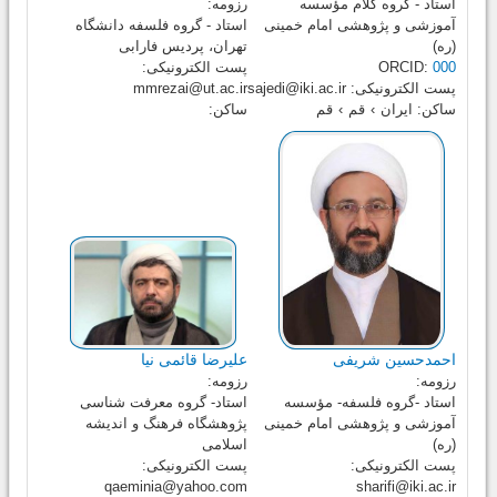
استاد - گروه کلام مؤسسه
رزومه:
آموزشی و پژوهشی امام خمینی
استاد - گروه فلسفه دانشگاه
(ره)
تهران، پردیس فارابی
000
ORCID:
پست الکترونیکی:
پست الکترونیکی:
sajedi@iki.ac.ir
mmrezai@ut.ac.ir
ساکن:
ایران
›
قم
›
قم
ساکن:
احمدحسین شریفی
علیرضا قائمی نیا
رزومه:
رزومه:
استاد -گروه فلسفه- مؤسسه
استاد- گروه معرفت شناسی
آموزشی و پژوهشی امام خمینی
پژوهشگاه فرهنگ و اندیشه
(ره)
اسلامی
پست الکترونیکی:
پست الکترونیکی:
qaeminia@yahoo.com
sharifi@iki.ac.ir