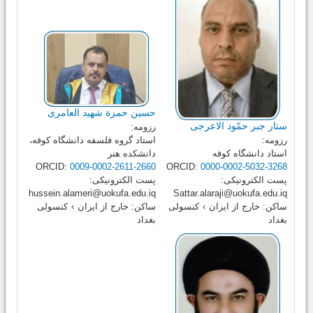
حسین حمزة شهید العامری
ستار جبر حمّود الاعرجی
رزومه:
رزومه:
استاد گروه فلسفه دانشگاه کوفه،
استاد دانشگاه کوفه
دانشکده هنر
ORCID:
0009-0002-2611-2660
ORCID:
0000-0002-5032-3268
پست الکترونیکی:
پست الکترونیکی:
hussein.alameri@uokufa.edu.iq
Sattar.alaraji@uokufa.edu.iq
ساکن:
خارج از ایران
›
کنسولی
ساکن:
خارج از ایران
›
کنسولی
بغداد
بغداد