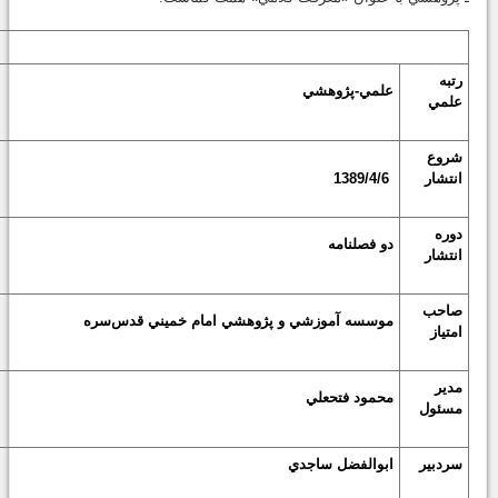
رتبه
علمي-پژوهشي
علمي
شروع
انتشار
1389/4/6
دوره
دو فصلنامه
انتشار
صاحب
موسسه آموزشي و پژوهشي امام خميني
قدس‌سره
امتياز
مدير
محمود فتحعلي
مسئول
سردبير
ابوالفضل ساجدي