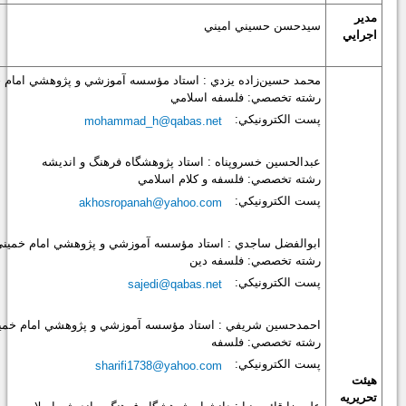
مدير
سيدحسن حسيني اميني
اجرايي
محمد حسين‌زاده يزدي : استاد مؤسسه آموزشي و پژوهشي امام 
رشته تخصصي: فلسفه اسلامي
پست الكترونيكي:
mohammad_h@qabas.net
عبدالحسين خسروپناه : استاد پژوهشگاه فرهنگ و انديشه
رشته تخصصي: فلسفه و كلام اسلامي
پست الكترونيكي:
akhosropanah@yahoo.com
ابوالفضل ساجدي : استاد مؤسسه آموزشي و پژوهشي امام خمين
رشته تخصصي: فلسفه دين
پست الكترونيكي:
sajedi@qabas.net
احمدحسين شريفي : استاد مؤسسه آموزشي و پژوهشي امام خمي
رشته تخصصي: فلسفه
پست الكترونيكي:
sharifi1738@yahoo.com
هيئت
تحريريه