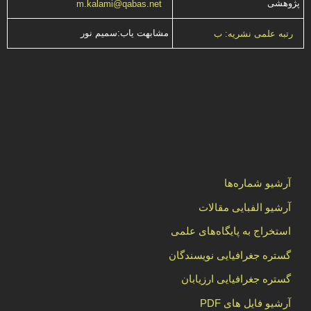
پژوهشی
m.kalami@qabas.net
مشابهت ياب:سميم نور
رتبه علمی نشریه: ب
آرشیو شماره‌ها
آرشیو الفبایی مقالات
استخراج به پایگاه‌های علمی
گستره جغرافیایی نویسندگان
گستره جغرافیایی ارزیابان
آرشیو فایل های PDF