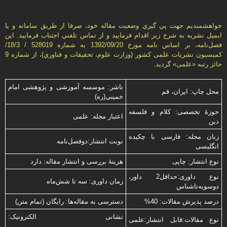
خواهشمنديم جهت پي گيري وضعيت مقاله خود، صرفا از طريق سامانه و يا
ايميل نشريه به شرح زير اقدام فرماييد و از تماس تلفني اجتناب فرماييد. اين
فصل‌نامه، بر اساس نامه مورخ 1392/09/20 به شماره 528019 / 18/3/
كميسيون نشريات علمی كشور (وزارت علوم، تحقيقات و فناوري)، از شماره 9
حائز رتبه «علمی» گرديد.
ناشر: موسسه آموزشی و پژوهشی امام
محل چاپ: ایران، قم
خمینی(ره)
حوزۀ تخصصی: کلام و فلسفه
اعتبار مجله: علمی
دین
زبان مجله: فارسی با چكیده
نوبت انتشار:دوفصل‌نامه
انگلیسی
نوع انتشار: چاپی
هزینۀ بررسی و انتشار مقاله: دارد
نوع داوری:حداقل2 داور،
زمان داوری: سه تا شش‌ماه
دوسویه‌ناشناس
درصد پذیرش مقالات: 40%
دسترسی به مقاله‌ها: رایگان (تمام متن)
نشانی الکترونیک:
نوع مقالات:قابل انتشار:علمی