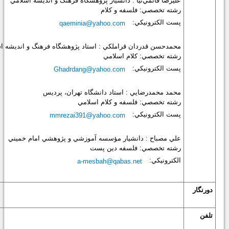
عليرضا قائمي‌نيا : دانشيار پژوهشگاه فرهنگ و انديشه اسلامي
رشته تخصصي: فلسفه و كلام
پست الكترونيكي:
qaeminia@yahoo.com
محمدحسن قدردان قراملكي : استاد پژوهشگاه فرهنگ و انديشه ا
رشته تخصصي: كلام اسلامي
پست الكترونيكي:
Ghadrdang@yahoo.com
محمد محمدرضايي : استاد دانشگاه تهران، پرديس
رشته تخصصي: فلسفه و كلام اسلامي
پست الكترونيكي:
mmrezai391@yahoo.com
علي مصباح : دانشيار مؤسسه آموزشي و پژوهشي امام خميني
رشته تخصصي: فلسفه دين پست
الكترونيكي:
a-mesbah@qabas.net
دورنگار
تلفن