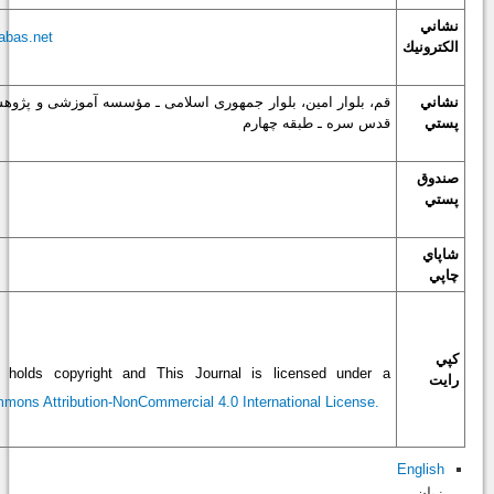
نشاني
bas.net
الكترونيك
نشاني
قم، بلوار امين، بلوار جمهورى اسلامى ـ مؤسسه آموزشى و پژوه
پستي
قدس‏ سره ـ طبقه چهارم
صندوق
پستي
شاپاي
چاپي
كپي
r holds copyright and This Journal is licensed under a
رايت
mons Attribution-NonCommercial 4.0 International License.
English
زبان