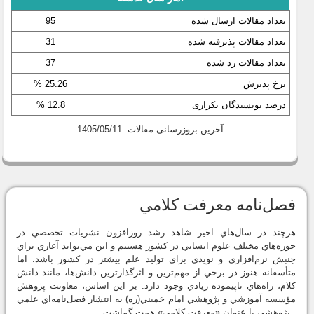
تعداد مقالات ارسال شده
95
تعداد مقالات پذیرفته شده
31
تعداد مقالات رد شده
37
نرخ پذیرش
25.26 %
درصد نویسندگان تکراری
12.8 %
آخرین بروزرسانی مقالات: 1405/05/11
فصل‌نامه معرفت كلامي
هرچند در سال‌هاي اخير شاهد رشد روزافزون نشريات تخصصي در
حوزه‌هاي مختلف علوم انساني در كشور هستيم و اين مي‌تواند آغازي براي
جنبش نرم‌افزاري و نويدي براي توليد علم بيشتر در كشور باشد. اما
متأسفانه هنوز در برخي از مهم‌ترين و اثرگذارترين دانش‌ها، مانند دانش
كلام، راه‌هاي ناپيموده زيادي وجود دارد. بر اين اساس، معاونت پژوهش
مؤسسه آموزشي و پژوهشي امام خميني(ره) به انتشار فصل‌نامه‌اي علمي
ـ پژوهشي با عنوان «معرفت كلامي» همت گماشت.