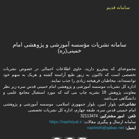
سامانه قدیم
سامانه نشریات مؤسسه آموزشی و پژوهشی امام
خمینی(ره)
مجموعه‌ای که پیش‌رو دارید،‌ حاوی اطلاعات اجمالی در خصوص نشریات
تخصصی است که تاکنون به زیور طبع آراسته گشته و هریک به سهم خود
توانسته‌اند، مخاطبان فرهیخته‌ زیادی را جذب نمایند.
اداره كل نشریات موسسه آموزشی و پژوهشی امام خمینی قدس سره زیر نظر
معاونت پژوهش 18 نشریه چاپ می کند که مورد استقبال مجامع علمی و
دانشگاهی می‌باشد.
نشانی:
قم، بلوار امین، بلوار جمهوری اسلامی، موسسه آموزشی و پژوهشی
امام خمینی قدس سره، طبقه چهارم، اداره كل نشریات تخصصی.
تلفن
:
امور مشتركین
: 32113474
سامانه ارسال و پیگیری مقالات:
https://nashriyat.ir
ایمیل:
nashrieh@qabas.net