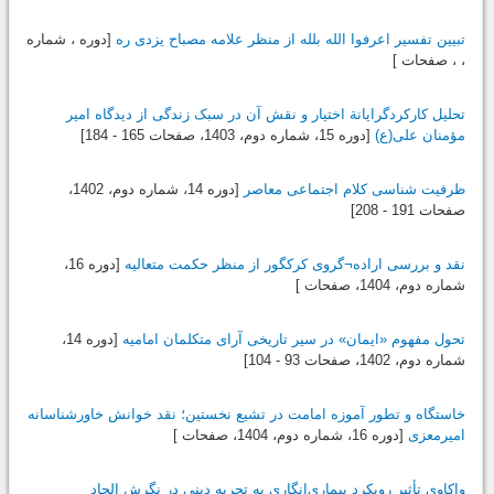
تبیین تفسیر اعرفوا الله بلله از منظر علامه مصباح یزدی ره
[دوره ، شماره
، ، صفحات ]
تحلیل کارکردگرایانة اختیار و نقش آن در سبک زندگی از دیدگاه امیر
مؤمنان علی(ع)
[دوره 15، شماره دوم،
1403
، صفحات 165 - 184]
ظرفیت شناسی کلام اجتماعی معاصر
[دوره 14، شماره دوم،
1402
،
صفحات 191 - 208]
نقد و بررسی اراده¬گروی کرکگور از منظر حکمت متعالیه
[دوره 16،
شماره دوم،
1404
، صفحات ]
تحول مفهوم «ایمان» در سیر تاریخی آرای متکلمان امامیه
[دوره 14،
شماره دوم،
1402
، صفحات 93 - 104]
خاستگاه و تطور آموزه امامت در تشیع نخستین؛ نقد خوانش خاورشناسانه
امیرمعزی
[دوره 16، شماره دوم،
1404
، صفحات ]
واکاوی تأثیر رویکرد بیماری‌انگاری به تجربه دینی در نگرش الحاد