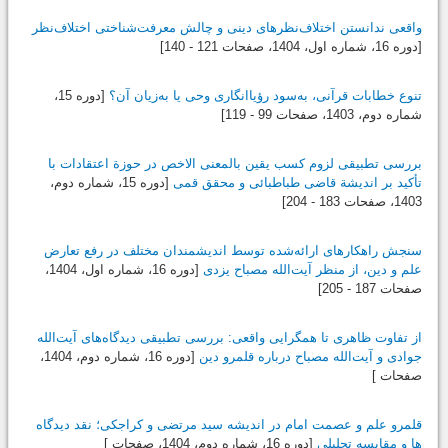
واقعی ندانستن اختلاف‌نظرهای دینی و چالش معرفت‌شناختی اختلاف‌نظر
[دوره 16، شماره اول،
1404
، صفحات 121 - 140]
تنوع خطابات قرآنی، به‌سود رؤیاانگاری وحی یا به‌زیان آن؟
[دوره 15،
شماره دوم،
1403
، صفحات 99 - 119]
بررسی تطبیقی لزوم کسب یقین بالمعنی الاخص در حوزة اعتقادات با
تأکید بر اندیشة قاضی ‌طباطبائی و محقق قمی
[دوره 15، شماره دوم،
1403
، صفحات 183 - 204]
سنجش راهکارهای ارائه‌شده توسط اندیشمندان مختلف در رفع تعارض
علم و دین، از منظر آیت‌الله مصباح یزدی
[دوره 16، شماره اول،
1404
،
صفحات 187 - 205]
از تفاوت ظاهری تا همگرایی واقعی: بررسی تطبیقی دیدگاه‌های آیت‌الله
جوادی و آیت‌الله مصباح درباره قلمرو دین
[دوره 16، شماره دوم،
1404
،
صفحات ]
قلمرو علم و عصمت امام در اندیشه سید مرتضی و کراجکی؛ نقد دیدگاه
ها و مقایسه تحلیلی
[دوره 16، شماره دوم،
1404
، صفحات ]