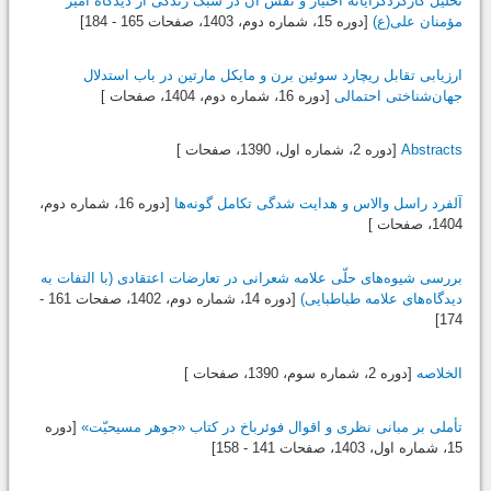
تحلیل کارکردگرایانة اختیار و نقش آن در سبک زندگی از دیدگاه امیر
مؤمنان علی(ع)
[دوره 15، شماره دوم،
1403
، صفحات 165 - 184]
ارزیابی تقابل ریچارد سوئین برن و مایکل مارتین در باب استدلال
جهان‌شناختی احتمالی
[دوره 16، شماره دوم،
1404
، صفحات ]
Abstracts
[دوره 2، شماره اول،
1390
، صفحات ]
آلفرد راسل والاس و هدایت شدگی تکامل گونه‌ها
[دوره 16، شماره دوم،
1404
، صفحات ]
بررسی شیوه‌های حلّی علامه ‌شعرانی در تعارضات اعتقادی (با التفات به
دیدگاه‌های علامه طباطبایی)
[دوره 14، شماره دوم،
1402
، صفحات 161 -
174]
الخلاصه
[دوره 2، شماره سوم،
1390
، صفحات ]
تأملی بر مبانی نظری و اقوال فوئرباخ در کتاب «جوهر مسیحیّت»
[دوره
15، شماره اول،
1403
، صفحات 141 - 158]