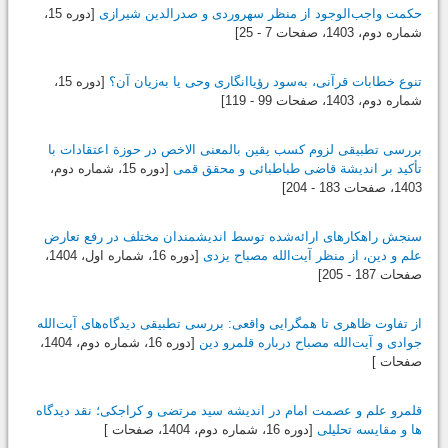
حکمت واجب‌الوجود از منظر سهروردی و صدرالدین شیرازی
[دوره 15،
شماره دوم،
1403
، صفحات 7 - 25]
تنوع خطابات قرآنی، به‌سود رؤیاانگاری وحی یا به‌زیان آن؟
[دوره 15،
شماره دوم،
1403
، صفحات 99 - 119]
بررسی تطبیقی لزوم کسب یقین بالمعنی الاخص در حوزة اعتقادات با
تأکید بر اندیشة قاضی ‌طباطبائی و محقق قمی
[دوره 15، شماره دوم،
1403
، صفحات 183 - 204]
سنجش راهکارهای ارائه‌شده توسط اندیشمندان مختلف در رفع تعارض
علم و دین، از منظر آیت‌الله مصباح یزدی
[دوره 16، شماره اول،
1404
،
صفحات 187 - 205]
از تفاوت ظاهری تا همگرایی واقعی: بررسی تطبیقی دیدگاه‌های آیت‌الله
جوادی و آیت‌الله مصباح درباره قلمرو دین
[دوره 16، شماره دوم،
1404
،
صفحات ]
قلمرو علم و عصمت امام در اندیشه سید مرتضی و کراجکی؛ نقد دیدگاه
ها و مقایسه تحلیلی
[دوره 16، شماره دوم،
1404
، صفحات ]