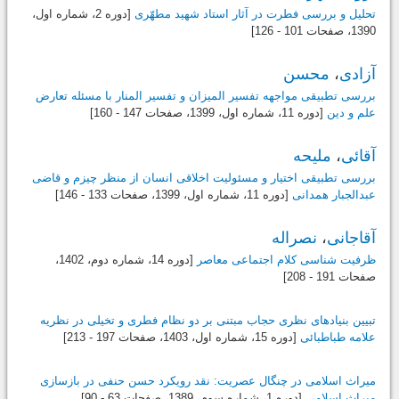
تحلیل و بررسی فطرت در آثار استاد شهید مطهّری
[دوره 2، شماره اول،
1390
، صفحات 101 - 126]
آزادی
،
محسن
بررسى تطبیقى مواجهه تفسیر المیزان و تفسیر المنار با مسئله تعارض
علم و دین
[دوره 11، شماره اول،
1399
، صفحات 147 - 160]
آقائی
،
ملیحه
بررسی تطبیقی اختیار و مسئولیت اخلاقی انسان از منظر چیزم و قاضی
عبدالجبار همدانی
[دوره 11، شماره اول،
1399
، صفحات 133 - 146]
آقاجانی
،
نصراله
ظرفیت شناسی کلام اجتماعی معاصر
[دوره 14، شماره دوم،
1402
،
صفحات 191 - 208]
تبیین بنیادهای نظری حجاب مبتنی بر دو نظام فطری و تخیلی در نظریه
علامه طباطبائی
[دوره 15، شماره اول،
1403
، صفحات 197 - 213]
میراث اسلامی در چنگال عصریت: نقد رویکرد حسن حنفی در بازسازی
میراث اسلامی
[دوره 1، شماره سوم،
1389
، صفحات 63 - 90]