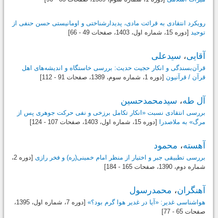
رویکرد انتقادی به قرائت مادی، پدیدارشناختی و اومانیستی حسن حنفی از
توحید
[دوره 15، شماره اول،
1403
، صفحات 49 - 66]
آقایی
،
سیدعلی
قرآن‌بسندگی و انکار حجیت حدیث: بررسی خاستگاه و اندیشه‌های اهل
قرآن / قرآنیون
[دوره 1، شماره سوم،
1389
، صفحات 91 - 112]
آل طه
،
سیدمحمدحسین
بررسی انتقادی نسبت «انکار تکامل برزخی و نفی حرکت جوهری پس از
مرگ» به ملاصدرا
[دوره 15، شماره اول،
1403
، صفحات 107 - 124]
آهسته
،
محمود
بررسی تطبیقی جبر و اختیار از منظر امام خمینی(ره) و فخر رازی
[دوره 2،
شماره دوم،
1390
، صفحات 165 - 184]
آهنگران
،
محمدرسول
هواشناسی غدیر: «آیا در غدیر هوا گرم بود؟»
[دوره 7، شماره اول،
1395
،
صفحات 65 - 77]