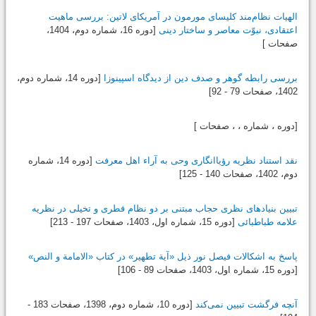
الهیات نظام‌مند کلیسای مورمون در آمریکای لاتین: بررسی ماهیت
اعتقادی، نبوّت معاصر و ساختار دینی
[دوره 16، شماره دوم،
1404
،
صفحات ]
بررسی رابطه گوهر و صدف دین از دیدگاه اسپینوزا
[دوره 14، شماره دوم،
1402
، صفحات 79 - 92]
[دوره ، شماره ، ، صفحات ]
نقد استناد نظریه رؤیاانگاری وحی به آراء اهل معرفت
[دوره 14، شماره
دوم،
1402
، صفحات 140 - 125]
تبیین بنیادهای نظری حجاب مبتنی بر دو نظام فطری و تخیلی در نظریه
علامه طباطبائی
[دوره 15، شماره اول،
1403
، صفحات 197 - 213]
پاسخ به اشکالات فیصل نور ذیل «آیة تطهیر» در کتاب «الامامة و النص»
[دوره 15، شماره اول،
1403
، صفحات 89 - 106]
آنچه فرگشت تبیین نمی‌کند
[دوره 10، شماره دوم،
1398
، صفحات 183 -