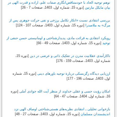
توهم توجیه الحاد با خودمتناقض‌انگاری صفات علم، اراده و قدرت الهی در
بیان مایکل مارتین
[دوره 15، شماره اول،
1403
، صفحات 7 - 26]
بررسی انتقادی نسبت «انکار تکامل برزخی و نفی حرکت جوهری پس از
مرگ» به ملاصدرا
[دوره 15، شماره اول،
1403
، صفحات 107 - 124]
رویکرد انتقادی به قرائت مادی، پدیدارشناختی و اومانیستی حسن حنفی از
توحید
[دوره 15، شماره اول،
1403
، صفحات 49 - 66]
ناکارآمدی عقلانیت مدرن در تفکیک ذاتی و عرضی در دین
[دوره 15،
شماره اول،
1403
، صفحات 159 - 176]
ارزیابی دیدگاه زگزبسکی دربارة توجیه باورهای دینی
[دوره 15، شماره
اول،
1403
، صفحات 196 - 177]
امکان رؤیت حسی و عقلی خداوند از منظر آیت الله جوادی آملی
[دوره
16، شماره اول،
1404
، صفحات 47 - 64]
بازخوانی تحلیلی ـ انتقادی نظریه‌های هستی‌شناختی اوصاف الهی نزد
اندیشمندان مسلمان
[دوره 15، شماره اول،
1403
، صفحات 27 - 48]