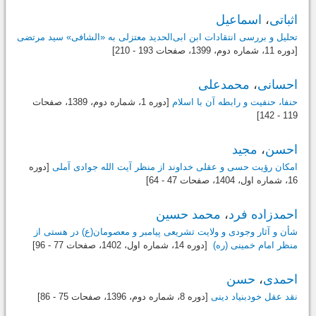
اثباتی
،
اسماعیل
تحلیل و بررسی انتقادات ابن ‌ابی‌الحدید معتزلی به «الشافی» سید مرتضی
[دوره 11، شماره دوم،
1399
، صفحات 193 - 210]
احسانی
،
محمدعلی
حنفا، حنفیت و رابطه آن با اسلام
[دوره 1، شماره دوم،
1389
، صفحات
119 - 142]
احسن
،
مجید
امکان رؤیت حسی و عقلی خداوند از منظر آیت الله جوادی آملی
[دوره
16، شماره اول،
1404
، صفحات 47 - 64]
احمدزاده فرد
،
محمد حسین
شأن و آثار وجودی و ولایت تشریعی پیامبر و معصومان(ع) در هستی از
منظر امام خمینی (ره)
[دوره 14، شماره اول،
1402
، صفحات 77 - 96]
احمدی
،
حسن
نقد عقل خودبنیاد دینی
[دوره 8، شماره دوم،
1396
، صفحات 75 - 86]