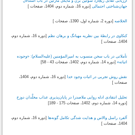
ارزیابی تقابل ریچارد سوئین برن و مایکل مارتین در باب استدلال
جهان‌شناختی احتمالی
[دوره 16، شماره دوم،
1404
، صفحات ]
الخلاصه
[دوره 2، شماره اول،
1390
، صفحات ]
کنکاوی در رابطۀ بین نظریه مهبانگ و برهان نظم
[دوره 16، شماره دوم،
1404
، صفحات ]
تأملاتی در باب سخن منسوب به امیرالمؤمنین‌ (علیه‌السلام): «وجوده
اثباته»
[دوره 14، شماره دوم،
1402
، صفحات 43 - 58]
نقش روش تجربی در اثبات وجود خدا
[دوره 16، شماره دوم،
1404
،
صفحات ]
تحلیل انتقادی ادله روایی ملاصدرا در پایان‌پذیری عذاب مخلَّدان دوزخ
[دوره 14، شماره دوم،
1402
، صفحات 175 - 189]
آلفرد راسل والاس و هدایت شدگی تکامل گونه‌ها
[دوره 16، شماره دوم،
1404
، صفحات ]