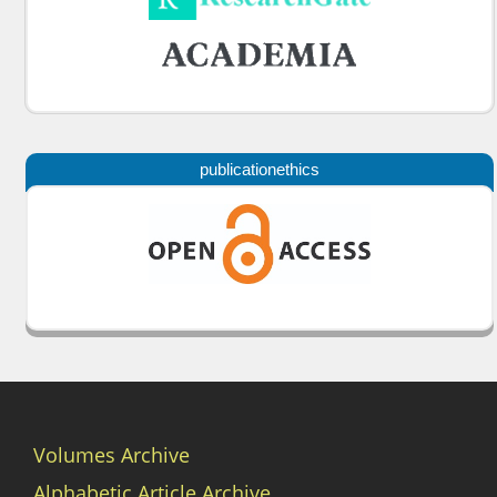
publicationethics
Volumes Archive
Alphabetic Article Archive