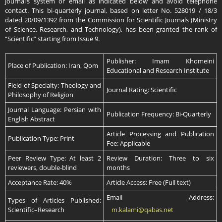
journal’s system or email as indicated below and avoid telephone
contact. This bi-quarterly journal, based on letter No. 528019 / 18/3
dated 20/09/1392 from the Commission for Scientific Journals (Ministry
of Science, Research, and Technology), has been granted the rank of
“Scientific” starting from Issue 9.
Publisher: Imam Khomeini
Place of Publication: Iran, Qom
Educational and Research Institute
Field of Specialty: Theology and
Journal Rating: Scientific
Philosophy of Religion
Journal Language: Persian with
Publication Frequency: Bi-Quarterly
English Abstract
Article Processing and Publication
Publication Type: Print
Fee: Applicable
Peer Review Type: At least 2
Review Duration: Three to six
reviewers, double-blind
months
Acceptance Rate: 40%
Article Access: Free (Full text)
Email Address:
Types of Articles Published:
Scientific–Research
m.kalami@qabas.net