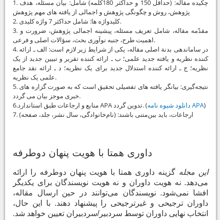
1. چکیده مقاله: (حداقل 150 و حداکثر 180کلمه) شامل: بیان مسئله، هدف
پژوهش، روش و چگونگی پژوهش و اجمالی از یافته‏ های مهم پژوهش
2. کلیدواژه ‏ها: شامل حداکثر 7 واژه کلیدی.
3. مقدّمه مقاله، شامل تعریف مسئله، پیشینه اجمالی پژوهش، ضرورت و
اهمیت طرح، جنبه نوآوری بحث، سؤالات اصلی و فرعی.
4. در سامان‏دهی بدنة اصلی مقاله، یکی از شرایط زیر لازم است: الف ـ ارائه
کننده نظریه و یافته جدید علمی؛ ب ـ ارائه کننده تقریر و تبیین جدید از یک
نظریه؛ ج ـ ارائه کننده استدلال جدید برای یک نظریه؛ د ـ ارائه نقد جامع
علمی یک نظریه.
5. نتیجه‌گیری: بیانگر یافته ‏های تفصیلی تحقیق است که به صورت گزاره ‏های
خبری موجز بیان می‏ گردد.
)
دانلود شیوه نامه APA
6.منابع و ارجاعات طبق استاندارد APA تدوین گردد. (
7. ارجاعات، باید بین‌متنی باشند: (نام‌خانوادگی، سال نشر، جلد، صفحه)
داوری همتا با هویت پنهان دوطرفه
این مجله
گزینه داوری همتا با هویت پنهان دوطرفه را ارائه
می‌دهد. نه هویت داوران و نه هویت نویسندگان برای یکدیگر
افشا نمی‌شود. نویسندگان می‌توانند در حین ارسال مقاله،
داوران ترجیحی و غیرترجیحی را پیشنهاد دهند. با این حال،
انتخاب نهایی داوران توسط سردبیر/سردبیران تعیین خواهد شد
.