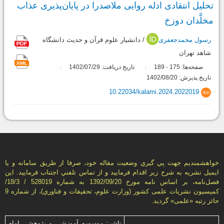
تحلیل انتقادی ادله روایی ملاصدرا در پایان‌پذیری عذاب
مخلَّدان دوزخ
رسول محمدجعفری
/ دانشیار علوم قرآن و حدیث دانشگاه
شاهد تهران
صفحه‌ها:
175
189
تاریخ دریافت: 1402/07/29
-
تاریخ پذیرش: 1402/08/20
10.22034/kalami.2024.2022019
doi
خواهشمنديم جهت پي گيري وضعيت مقاله خود، صرفا از طريق سامانه و يا
ايميل نشريه به شرح زير اقدام فرماييد و از تماس تلفني اجتناب فرماييد. اين
فصل‌نامه، بر اساس نامه مورخ 1392/09/20 به شماره 528019 / 18/3/
كميسيون نشريات علمی كشور (وزارت علوم، تحقيقات و فناوري)، از شماره 9
حائز رتبه «علمی» گرديد.
ناشر: موسسه آموزشی و پژوهشی امام