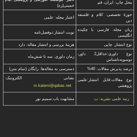
محل چاپ: ایران، قم
خمینی(ره)
حوزۀ تخصصی: کلام و فلسفه
اعتبار مجله: علمی
دین
زبان مجله: فارسی با چكیده
نوبت انتشار:دوفصل‌نامه
انگلیسی
نوع انتشار: چاپی
هزینۀ بررسی و انتشار مقاله: دارد
نوع داوری:حداقل2 داور،
زمان داوری: سه تا شش‌ماه
دوسویه‌ناشناس
درصد پذیرش مقالات: 40%
دسترسی به مقاله‌ها: رایگان (تمام متن)
نشانی الکترونیک:
نوع مقالات:قابل انتشار:علمی
پژوهشی
m.kalami@qabas.net
مشابهت ياب:سميم نور
رتبه علمی نشریه: ب