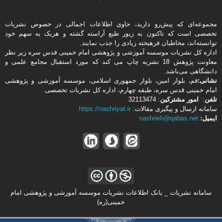
مجموعه‌ای که پیش‌رو دارید،‌ حاوی اطلاعات اجمالی در خصوص نشریات
تخصصی است که تاکنون به زیور طبع آراسته گشته و هریک به سهم خود
توانسته‌اند، مخاطبان فرهیخته‌ زیادی را جذب نمایند.
اداره كل نشریات موسسه آموزشی و پژوهشی امام خمینی قدس سره زیر نظر
معاونت پژوهش 18 نشریه چاپ می کند که مورد استقبال مجامع علمی و
دانشگاهی می‌باشد.
نشانی:
قم، بلوار امین، بلوار جمهوری اسلامی، موسسه آموزشی و پژوهشی
امام خمینی قدس سره، طبقه چهارم، اداره كل نشریات تخصصی.
تلفن
:
امور مشتركین
: 32113474
سامانه ارسال و پیگیری مقالات:
https://nashriyat.ir
ایمیل:
nashrieh@qabas.net
سامانه نشریات _ بانک اطلاعات نشریات موسسه آموزشی و پژوهشی امام
خمینی(ره)