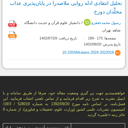
تحلیل انتقادی ادله روایی ملاصدرا در پایان‌پذیری عذاب
مخلَّدان دوزخ
رسول محمدجعفری
/ دانشیار علوم قرآن و حدیث دانشگاه
شاهد تهران
صفحه‌ها:
175
189
تاریخ دریافت: 1402/07/29
-
تاریخ پذیرش: 1402/08/20
10.22034/kalami.2024.2022019
doi
خواهشمنديم جهت پي گيري وضعيت مقاله خود، صرفا از طريق سامانه و يا
ايميل نشريه به شرح زير اقدام فرماييد و از تماس تلفني اجتناب فرماييد. اين
فصل‌نامه، بر اساس نامه مورخ 1392/09/20 به شماره 528019 / 18/3/
كميسيون نشريات علمی كشور (وزارت علوم، تحقيقات و فناوري)، از شماره 9
حائز رتبه «علمی» گرديد.
ناشر: موسسه آموزشی و پژوهشی امام