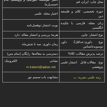
محل چاپ: ایران، قم
خمینی(ره)
حوزۀ تخصصی: کلام و فلسفه
اعتبار مجله: علمی
دین
زبان مجله: فارسی با چكیده
نوبت انتشار:دوفصل‌نامه
انگلیسی
نوع انتشار: چاپی
هزینۀ بررسی و انتشار مقاله: دارد
نوع داوری:حداقل2 داور،
زمان داوری: سه تا شش‌ماه
دوسویه‌ناشناس
درصد پذیرش مقالات: 40%
دسترسی به مقاله‌ها: رایگان (تمام متن)
نشانی الکترونیک:
نوع مقالات:قابل انتشار:علمی
پژوهشی
m.kalami@qabas.net
مشابهت ياب:سميم نور
رتبه علمی نشریه: ب