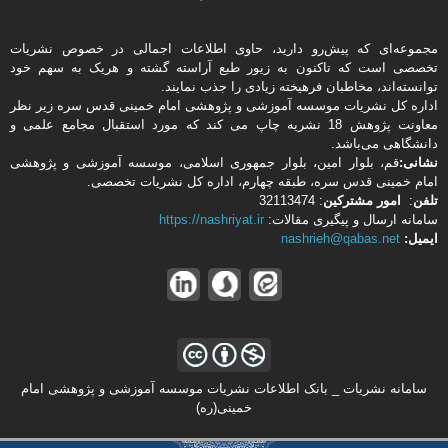
مجموعه‌ای که پیش‌رو دارید،‌ حاوی اطلاعات اجمالی در خصوص نشریات
تخصصی است که تاکنون به زیور طبع آراسته گشته و هریک به سهم خود
توانسته‌اند، مخاطبان فرهیخته‌ زیادی را جذب نمایند.
اداره كل نشریات موسسه آموزشی و پژوهشی امام خمینی قدس سره زیر نظر
معاونت پژوهش 18 نشریه چاپ می کند که مورد استقبال مجامع علمی و
دانشگاهی می‌باشد.
نشانی:
قم، بلوار امین، بلوار جمهوری اسلامی، موسسه آموزشی و پژوهشی
امام خمینی قدس سره، طبقه چهارم، اداره كل نشریات تخصصی.
تلفن
:
امور مشتركین
: 32113474
سامانه ارسال و پیگیری مقالات:
https://nashriyat.ir
ایمیل:
nashrieh@qabas.net
سامانه نشریات _ بانک اطلاعات نشریات موسسه آموزشی و پژوهشی امام
خمینی(ره)