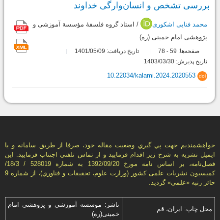
بررسی تشخص و انسان‌وارگی خداوند
محمد فنایی اشکوری
/ استاد گروه فلسفۀ مؤسسة آموزشی و
پژوهشی امام خمینی (ره)
صفحه‌ها:
59
78
تاریخ دریافت: 1401/05/09
-
تاریخ پذیرش: 1403/03/30
10.22034/kalami.2024.2020553
doi
خواهشمنديم جهت پي گيري وضعيت مقاله خود، صرفا از طريق سامانه و يا
ايميل نشريه به شرح زير اقدام فرماييد و از تماس تلفني اجتناب فرماييد. اين
فصل‌نامه، بر اساس نامه مورخ 1392/09/20 به شماره 528019 / 18/3/
كميسيون نشريات علمی كشور (وزارت علوم، تحقيقات و فناوري)، از شماره 9
حائز رتبه «علمی» گرديد.
ناشر: موسسه آموزشی و پژوهشی امام
محل چاپ: ایران، قم
خمینی(ره)