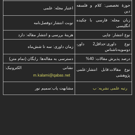
حوزۀ تخصصی: کلام و فلسفه
اعتبار مجله: علمی
دین
زبان مجله: فارسی با چكیده
نوبت انتشار:دوفصل‌نامه
انگلیسی
نوع انتشار: چاپی
هزینۀ بررسی و انتشار مقاله: دارد
نوع داوری:حداقل2 داور،
زمان داوری: سه تا شش‌ماه
دوسویه‌ناشناس
درصد پذیرش مقالات: 40%
دسترسی به مقاله‌ها: رایگان (تمام متن)
نشانی الکترونیک:
نوع مقالات:قابل انتشار:علمی
پژوهشی
m.kalami@qabas.net
مشابهت ياب:سميم نور
رتبه علمی نشریه: ب