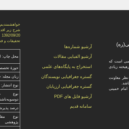
خواهشمنديم ج
شرح زير اقدا
تحقيقات و فناوري)، از ش
(ره)
آرشیو شماره‌ها
آرشیو الفبایی مقالات
محل چاپ: ا
صصی است که
استخراج به پایگاه‌های علمی
یخته‌ زیادی
حوزۀ تخصصی
گستره جغرافیایی نویسندگان
زبان مجله: 
ظر معاونت
نوع انتشار: 
گستره جغرافیایی ارزیابان
امام خمینی
آرشیو فایل های PDF
دوسویه‌ناش
سامانه قدیم
درصد پذیرش م
نوع مقالا
پژوهشی