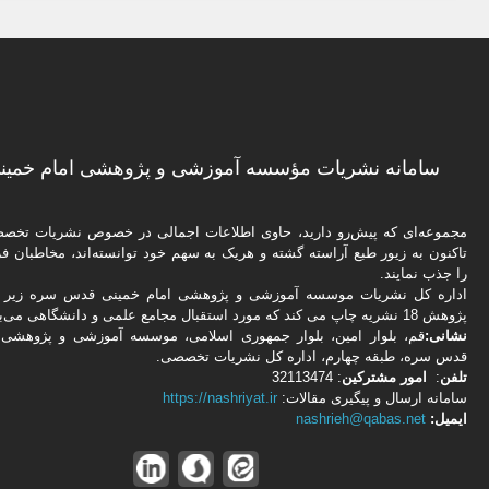
سامانه نشریات مؤسسه آموزشی و پژوهشی امام خمینی
مجموعه‌ای که پیش‌رو دارید،‌ حاوی اطلاعات اجمالی در خصوص نشریات تخ
تاکنون به زیور طبع آراسته گشته و هریک به سهم خود توانسته‌اند، مخاطبان فره
را جذب نمایند.
اداره كل نشریات موسسه آموزشی و پژوهشی امام خمینی قدس سره زیر ن
پژوهش 18 نشریه چاپ می کند که مورد استقبال مجامع علمی و دانشگاهی می‌باشد.
نشانی:
قم، بلوار امین، بلوار جمهوری اسلامی، موسسه آموزشی و پژوهشی 
قدس سره، طبقه چهارم، اداره كل نشریات تخصصی.
تلفن
:
امور مشتركین
: 32113474
سامانه ارسال و پیگیری مقالات:
https://nashriyat.ir
ایمیل:
nashrieh@qabas.net