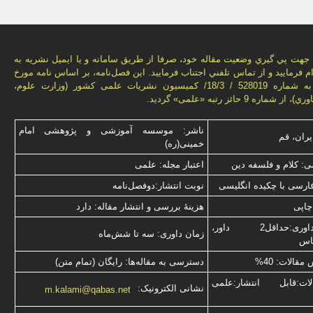
هت پي گيري وضعيت مقاله خود، صرفا از طريق سامانه و يا ايميل نشريه به
م فرماييد و از تماس تلفني اجتناب فرماييد. اين فصل‌نامه، بر اساس نامه مورخ
1392/09/20 به شماره 528019 / 18/3/ كميسيون نشريات علمی كشور (وزارت علوم،
ماره 9 حائز رتبه «علمی» گرديد.
ناشر: موسسه آموزشی و پژوهشی امام
یران، قم
خمینی(ره)
: کلام و فلسفه دین
اعتبار مجله: علمی
فارسی با چكیده انگلیسی
نوبت انتشار:دوفصل‌نامه
چاپی
هزینۀ بررسی و انتشار مقاله: دارد
نوع داوری:حداقل2 داور،
زمان داوری: سه تا شش‌ماه
ناس
قالات: 40%
دسترسی به مقاله‌ها: رایگان (تمام متن)
ت:قابل انتشار:علمی
نشانی الکترونیک:
m.kalami@qabas.net