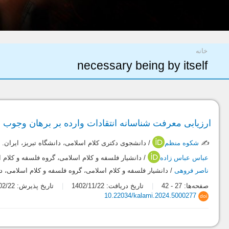
شما اینجا هستید
خانه
necessary being by itself
ارزیابی معرفت شناسانه انتقادات وارده بر برهان وجوب و
✍️
شکوه منظم
/ دانشجوی دکتری کلام اسلامی، دانشگاه تبریز، ایران.
عباس عباس زاده
/ دانشیار فلسفه و کلام اسلامی، گروه فلسفه و کلام ا
ناصر فروهی
/ دانشیار فلسفه و کلام اسلامی، گروه فلسفه و کلام اسلامی، دا
صفحه‌ها:
27
-
42
تاریخ دریافت: 1402/11/22
تاریخ پذیرش: 1403/02/22
10.22034/kalami.2024.5000277
doi