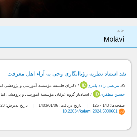
شما اینجا هستید
خانه
Molavi
نقد استناد نظریه رؤیاانگاری وحی به آراء اهل معرفت
✍️
مرتضی زاده بامری
/ دکترای فلسفة مؤسسة آموزشی و پژوهشی امام
حسین مظفری
/ استادیار گروه عرفان مؤسسة آموزشی و پژوهشی امام
صفحه‌ها:
140
-
125
تاریخ دریافت: 1403/01/06
تاریخ پذیرش: 1403/03/23
10.22034/kalami.2024.5000661
doi