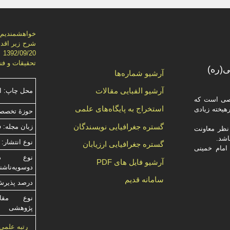
خواهشمنديم ج
شرح زير اقدا
تحقيقات و فناوري)، از ش
(ره)
آرشیو شماره‌ها
آرشیو الفبایی مقالات
محل چاپ: ا
صصی است که
استخراج به پایگاه‌های علمی
یخته‌ زیادی
حوزۀ تخصصی
گستره جغرافیایی نویسندگان
زبان مجله: 
ظر معاونت
نوع انتشار: 
گستره جغرافیایی ارزیابان
امام خمینی
آرشیو فایل های PDF
دوسویه‌ناش
سامانه قدیم
درصد پذیرش م
نوع مقالا
پژوهشی
رتبه علمی