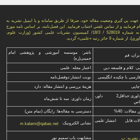
هت پي گيري وضعيت مقاله خود، صرفا از طريق سامانه و يا ايميل نشريه به
م فرماييد و از تماس تلفني اجتناب فرماييد. اين فصل‌نامه، بر اساس نامه مورخ
1392/09/20 به شماره 528019 / 18/3/ كميسيون نشريات علمی كشور (وزارت علوم،
ماره 9 حائز رتبه «علمی» گرديد.
ناشر: موسسه آموزشی و پژوهشی امام
یران، قم
خمینی(ره)
: کلام و فلسفه دین
اعتبار مجله: علمی
فارسی با چكیده انگلیسی
نوبت انتشار:دوفصل‌نامه
چاپی
هزینۀ بررسی و انتشار مقاله: دارد
نوع داوری:حداقل2 داور،
زمان داوری: سه تا شش‌ماه
ناس
قالات: 40%
دسترسی به مقاله‌ها: رایگان (تمام متن)
ت:قابل انتشار:علمی
نشانی الکترونیک:
m.kalami@qabas.net
مشابهت ياب:سميم نور
 نشریه: ب