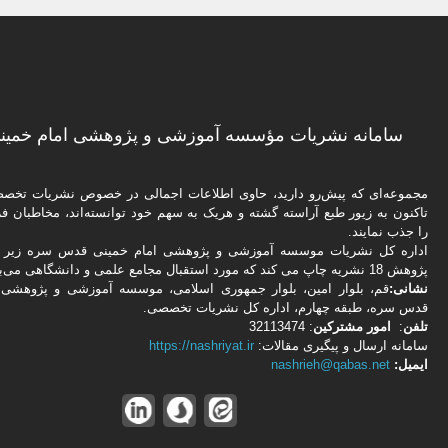
سامانه نشریات مؤسسه آموزشی و پژوهشی امام خمینی
مجموعه‌ای که پیش‌رو دارید،‌ حاوی اطلاعات اجمالی در خصوص نشریات تخ
تاکنون به زیور طبع آراسته گشته و هریک به سهم خود توانسته‌اند، مخاطبان فره
را جذب نمایند.
اداره كل نشریات موسسه آموزشی و پژوهشی امام خمینی قدس سره زیر ن
پژوهش 18 نشریه چاپ می کند که مورد استقبال مجامع علمی و دانشگاهی می‌باشد.
نشانی:
قم، بلوار امین، بلوار جمهوری اسلامی، موسسه آموزشی و پژوهشی 
قدس سره، طبقه چهارم، اداره كل نشریات تخصصی.
تلفن
:
امور مشتركین
: 32113474
سامانه ارسال و پیگیری مقالات:
https://nashriyat.ir
ایمیل:
nashrieh@qabas.net