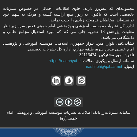
مجموعه‌ای که پیش‌رو دارید،‌ حاوی اطلاعات اجمالی در خصوص نشریات
تخصصی است که تاکنون به زیور طبع آراسته گشته و هریک به سهم خود
توانسته‌اند، مخاطبان فرهیخته‌ زیادی را جذب نمایند.
اداره كل نشریات موسسه آموزشی و پژوهشی امام خمینی قدس سره زیر نظر
معاونت پژوهش 18 نشریه چاپ می کند که مورد استقبال مجامع علمی و
دانشگاهی می‌باشد.
نشانی:
قم، بلوار امین، بلوار جمهوری اسلامی، موسسه آموزشی و پژوهشی
امام خمینی قدس سره، طبقه چهارم، اداره كل نشریات تخصصی.
تلفن
:
امور مشتركین
: 32113474
سامانه ارسال و پیگیری مقالات:
https://nashriyat.ir
ایمیل:
nashrieh@qabas.net
سامانه نشریات _ بانک اطلاعات نشریات موسسه آموزشی و پژوهشی امام
خمینی(ره)