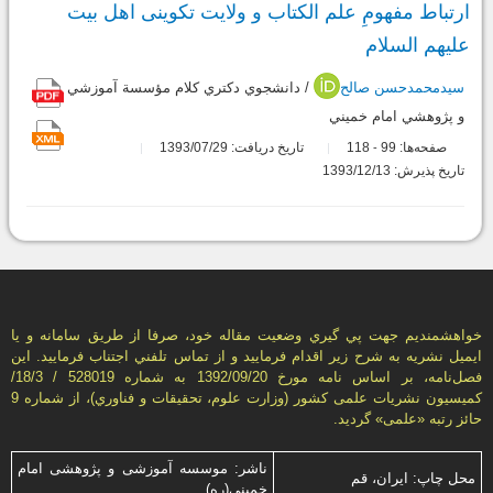
ارتباط مفهومِ علم الکتاب و ولایت تکوینی اهل بیت
علیهم السلام
سیدمحمدحسن صالح
/ دانشجوي دكتري كلام مؤسسة آموزشي
و پژوهشي امام خميني
صفحه‌ها:
99
118
تاریخ دریافت: 1393/07/29
-
تاریخ پذیرش: 1393/12/13
خواهشمنديم جهت پي گيري وضعيت مقاله خود، صرفا از طريق سامانه و يا
ايميل نشريه به شرح زير اقدام فرماييد و از تماس تلفني اجتناب فرماييد. اين
فصل‌نامه، بر اساس نامه مورخ 1392/09/20 به شماره 528019 / 18/3/
كميسيون نشريات علمی كشور (وزارت علوم، تحقيقات و فناوري)، از شماره 9
حائز رتبه «علمی» گرديد.
ناشر: موسسه آموزشی و پژوهشی امام
محل چاپ: ایران، قم
خمینی(ره)