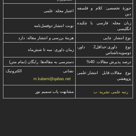
حوزۀ تخصصی: کلام و فلسفه
اعتبار مجله: علمی
دین
زبان مجله: فارسی با چكیده
نوبت انتشار:دوفصل‌نامه
انگلیسی
نوع انتشار: چاپی
هزینۀ بررسی و انتشار مقاله: دارد
نوع داوری:حداقل2 داور،
زمان داوری: سه تا شش‌ماه
دوسویه‌ناشناس
درصد پذیرش مقالات: 40%
دسترسی به مقاله‌ها: رایگان (تمام متن)
نشانی الکترونیک:
نوع مقالات:قابل انتشار:علمی
پژوهشی
m.kalami@qabas.net
مشابهت ياب:سميم نور
رتبه علمی نشریه: ب