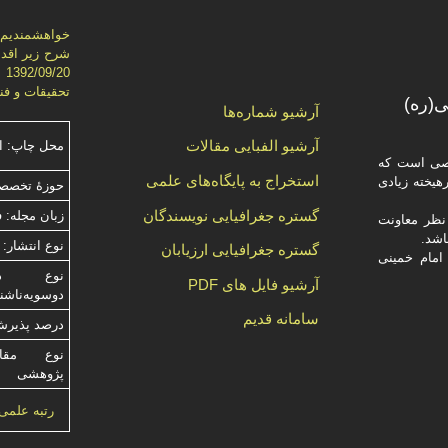
خواهشمنديم ج
شرح زير اقدا
تحقيقات و فناوري)، از ش
(ره)
آرشیو شماره‌ها
آرشیو الفبایی مقالات
محل چاپ: ا
صصی است که
استخراج به پایگاه‌های علمی
یخته‌ زیادی
حوزۀ تخصصی
گستره جغرافیایی نویسندگان
زبان مجله: 
ظر معاونت
نوع انتشار: 
گستره جغرافیایی ارزیابان
امام خمینی
آرشیو فایل های PDF
دوسویه‌ناش
سامانه قدیم
درصد پذیرش م
نوع مقالا
پژوهشی
رتبه علمی