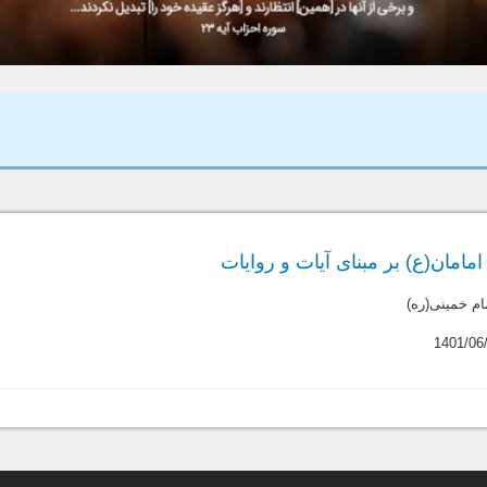
امان(ع) بر مبنای آیات و روایات
م خمینی(ره)