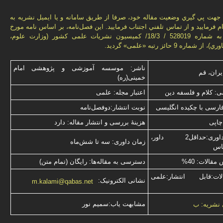
هت پي گيري وضعيت مقاله خود، صرفا از طريق سامانه و يا ايميل نشريه به
م فرماييد و از تماس تلفني اجتناب فرماييد. اين فصل‌نامه، بر اساس نامه مورخ
1392/09/20 به شماره 528019 / 18/3/ كميسيون نشريات علمی كشور (وزارت علوم،
ماره 9 حائز رتبه «علمی» گرديد.
ناشر: موسسه آموزشی و پژوهشی امام
یران، قم
خمینی(ره)
: کلام و فلسفه دین
اعتبار مجله: علمی
فارسی با چكیده انگلیسی
نوبت انتشار:دوفصل‌نامه
چاپی
هزینۀ بررسی و انتشار مقاله: دارد
نوع داوری:حداقل2 داور،
زمان داوری: سه تا شش‌ماه
ناس
قالات: 40%
دسترسی به مقاله‌ها: رایگان (تمام متن)
ت:قابل انتشار:علمی
نشانی الکترونیک:
m.kalami@qabas.net
مشابهت ياب:سميم نور
 نشریه: ب