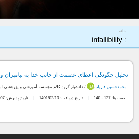
شما اینجا هستید
خانه
: infallibility
تحلیل چگونگی اعطای عصمت از جانب خدا به پیامبران و ام
محمدحسین فاریاب
/ دانشیار گروه کلام مؤسسة آموزشی و پژوهشی اما
صفحه‌ها:
127
-
140
تاریخ دریافت: 1401/02/10
تاریخ پذیرش: 1401/06/07