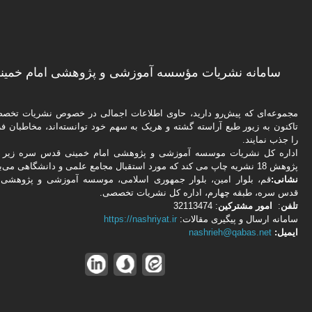
سامانه نشریات مؤسسه آموزشی و پژوهشی امام خمینی
مجموعه‌ای که پیش‌رو دارید،‌ حاوی اطلاعات اجمالی در خصوص نشریات تخ
تاکنون به زیور طبع آراسته گشته و هریک به سهم خود توانسته‌اند، مخاطبان فره
را جذب نمایند.
اداره كل نشریات موسسه آموزشی و پژوهشی امام خمینی قدس سره زیر ن
پژوهش 18 نشریه چاپ می کند که مورد استقبال مجامع علمی و دانشگاهی می‌باشد.
نشانی:
قم، بلوار امین، بلوار جمهوری اسلامی، موسسه آموزشی و پژوهشی 
قدس سره، طبقه چهارم، اداره كل نشریات تخصصی.
تلفن
:
امور مشتركین
: 32113474
سامانه ارسال و پیگیری مقالات:
https://nashriyat.ir
ایمیل:
nashrieh@qabas.net