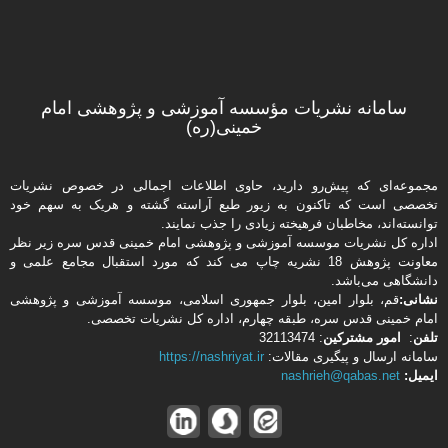
سامانه نشریات مؤسسه آموزشی و پژوهشی امام
خمینی(ره)
مجموعه‌ای که پیش‌رو دارید،‌ حاوی اطلاعات اجمالی در خصوص نشریات
تخصصی است که تاکنون به زیور طبع آراسته گشته و هریک به سهم خود
توانسته‌اند، مخاطبان فرهیخته‌ زیادی را جذب نمایند.
اداره كل نشریات موسسه آموزشی و پژوهشی امام خمینی قدس سره زیر نظر
معاونت پژوهش 18 نشریه چاپ می کند که مورد استقبال مجامع علمی و
دانشگاهی می‌باشد.
نشانی:
قم، بلوار امین، بلوار جمهوری اسلامی، موسسه آموزشی و پژوهشی
امام خمینی قدس سره، طبقه چهارم، اداره كل نشریات تخصصی.
تلفن
:
امور مشتركین
: 32113474
سامانه ارسال و پیگیری مقالات:
https://nashriyat.ir
ایمیل:
nashrieh@qabas.net