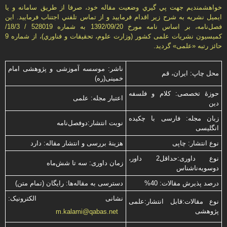
خواهشمنديم جهت پي گيري وضعيت مقاله خود، صرفا از طريق سامانه و يا
ايميل نشريه به شرح زير اقدام فرماييد و از تماس تلفني اجتناب فرماييد. اين
فصل‌نامه، بر اساس نامه مورخ 1392/09/20 به شماره 528019 / 18/3/
كميسيون نشريات علمی كشور (وزارت علوم، تحقيقات و فناوري)، از شماره 9
حائز رتبه «علمی» گرديد.
ناشر: موسسه آموزشی و پژوهشی امام
محل چاپ: ایران، قم
خمینی(ره)
حوزۀ تخصصی: کلام و فلسفه
اعتبار مجله: علمی
دین
زبان مجله: فارسی با چكیده
نوبت انتشار:دوفصل‌نامه
انگلیسی
نوع انتشار: چاپی
هزینۀ بررسی و انتشار مقاله: دارد
نوع داوری:حداقل2 داور،
زمان داوری: سه تا شش‌ماه
دوسویه‌ناشناس
درصد پذیرش مقالات: 40%
دسترسی به مقاله‌ها: رایگان (تمام متن)
نشانی الکترونیک:
نوع مقالات:قابل انتشار:علمی
پژوهشی
m.kalami@qabas.net