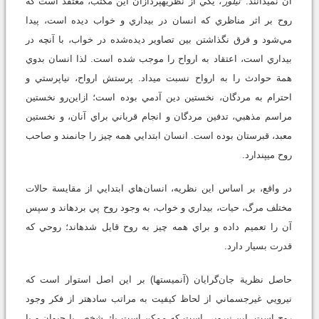
آن نمي‏دانند.
تيلور
، يكي از نظريه‏پردازان اين مكتب، معتقد است كه
روح بر اثر مناظري كه انسان در بيداري و خواب ديده است، پيدا
مي‌شود و فرق نگذاشتن بين تصاوير ديده‌شده در خواب، با آنچه در
بيداري است، اعتقاد به ارواح را موجب شده است. لذا انسان بدوي
همة حوادث را به ارواح نسبت مي‏داد. پرستش ارواح، نياپرستي و
احترام به مردگان، نخستين دين آدمي بوده است؛ ازاين‌رو نخستين
مراسم مذهبي، تدفين مردگان و انجام قرباني براي آنان، و نخستين
معبد، قبرستان بوده است. انسان ابتدايي همه چيز را جانمند و صاحب
روح مي‏پندارد.
در واقع، بر اساس اين نظريه، انسان‌هاي ابتدايي از مقايسة حالات
مختلف مرگ، حيات، بيداري و خواب، به وجود روح پي برده‏اند و سپس
آن را تعميم داده و براي همه چيز به روح قايل شده‏اند؛ روحي كه
قدرت بسيار دارد.
حاصل نظرية جان‌گرايان (آنميست‏ها) بر اين اصل استوار است كه
نيرويي غيرجسماني از لحاظ كيفيت به مراتب ساده‏تر از فكر وجود
روح است. اين نيرويي است كه ممكن است يك شخص يا حيوان و يا