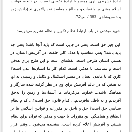
ارادة تشريعي الهي همسو با ارادة تكويني اوست. در نتيجه، قوانين
اسلام مبتني بر واقعيات و مصالح و مفاسد نفس‌الامري‌اند (دانش‌پژوه
و خسروشاهي، 1383، ص62).
شهيد بهشتي
در باب ارتباط نظام تكوين و نظام تشريع مي‌نويسد:
اين چيز حق است، يعني در جايي است كه بايد آنجا باشد؛ يعني چه
بايد باشد؟ يعني متناسب با هدف كلي خلقت. در آفرينش انسان، در
هستي انسان طرحي است، نقشه‌اي است و اين طرح براي هدفي
است و متناسب با هدفي است. كدام كار ما انسان‌ها عدل است؟
كاري كه با ماندن انسان در مسير استكمال و تكامل و رسيدن به او،
به هدفي كه در عالم آفرينش براي وي در نظر گرفته شده سازگار و
هماهنگ باشد... خداوند مي‌فرمايد ما آسمان‌ها و زمين را به‌حق
آفريديم و به باطل نيافريديم... كدام قانون حق است؟... كدام نظام
سياسي حق است؟ حق و ناحق در مقررات و قوانين اسلامي بنا بر
انطباق و هماهنگي اين مقررات با جهت و هدفي كه قرآن براي نظام
هستي و آفرينش اعلام كرده است، سنجيده مي‌شود... وقتي قرار