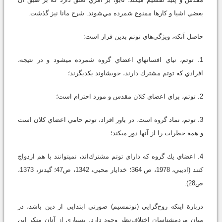
بعضي اشيا و كارها ممنوع شمرده مي‌شوند. شرح مانا نيز گذشت.
حاصل آنكه، ويژگي‌هاي توتم بدين قرار است:
1. توتم، نياي افسانه‏اي اعضاي گروه شمرده مي‏شود و در نتيجه،
افرادي كه توتم مشترك دارند، خويشاوند يكديگرند؛
2. توتم، براي اعضاي كلان مقدس و مورد احترام است؛
3. توتم، نماد گروه است. در باور افراد، توتم حامي اعضاي كلان است
و همة خطرات را از آنها دور مي‏كند؛
4. اعضاي يك گروه كه داراي توتم مشترك‌اند، نمي‏توانند با هم ازدواج
كنند (اديبي، 1978، ص 364؛ خدايار محبي، 1342، ص47؛ گيدنز، 1373،
ص28).
دربارة اينكه روح‌گرايي (توتمسيم) صورتي ابتدايي از دين باشد، در
ميان مردم‏شناسان اختلاف‌نظر وجود دارد. بسياري از آنان منكر اين