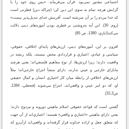
اجتماعى مقدور نمى‌بود. قرآن مي‌فرمايد: «پس روى خود را با
گرايش هرچه تمام به سوى اين دين كن؛ (چراكه دين) فطرتى است
كه خدا مردم را بر آن سرشته است. آفرينش خداى تبديل‌پذير نيست»
(روم: 30). اين آيه به‌روشنى بر فطرى بودن آموزه‌هاى دينى دلالت
مى‌كند(ايازي، 1380، ص 85).
افزون بر اين، آموزه‌هاي ديني، ارزش‌هاي پايه‌اي اخلاقي، حقوقي،
سياسي و عبادي، اعتباري و قراردادي محض نيستند، بلكه ريشه در
واقعيت دارند؛ ‌زيرا ارزش‌ها، از نوع مفاهيم فلسفي‌اند؛ يعني هرچند
مابازاي خارجي و عيني ندارند، داراي منشأ انتزاع خارجي‌اند؛ مثلاً
ارزش‌هاي اخلاقي از رابطة ميان كار اختياري انسان و كمال حقيقي
او، كه دو امر عيني و واقعي‌اند، انتزاع مي‌شوند (فتحعلي، 1384،‌
ص3ـ32).
گفتني است كه قواعد حقوقي اسلام ماهيتي دورويه و مزدوج دارند؛
يعني داراي ماهيتي «اعتباري و واقعي» هستند؛ اعتباري‌اند از آن جهت
كه متعلق جعل و اراده خداوند قرار گرفته‌اند و واقعي‌اند ازآن‌رو كه