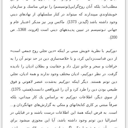
مطلب‌اند؛ بلكه آنان روح‌گرايي(توتميسم) را نوعي مناسك و سازمان
خويشاوندي مي‏پندارند كه مي‏تواند در كنار سلسله‏اي از نهادهاي ديني
وجود داشته باشد (گيدنز، 1373).
ماكس وبر
نيز منـكر اعتـبار عام و
جهاني تـوتميسم در تبيين پديـده‏هاي ديني است (فروند، 1368، ص
200).
دوركيم
با نظرية خويش مبني بر اينكه «دين تجلي روح جمعي است»
از دين قداست‌زدايي كرد، و با خلاصه‌سازي دين در حد توتم آن را به
خرافات و سحر و جادو تنزل داد و حقانيت و بطلان اديان را ناديده
گرفت. در نظر
دوركيم
، اديان مختلف وجود ندارند و همة اديان، تجلي
دين توتم هستند. ديگر اينكه
دوركيم
به‌شدت عنصر لاهوتي و فوق
طبيعي بودن دين را طرد كرد و آن را غيرواقعي دانست(همتي، 1375).
از سوي ديگر، اطلاعات
دوركيم
نه براساس يك كار ميداني، بلكه
صرفاً مبتني بر كاري كتابخانه‏اي و متكي به گزارش‌هاي جهانگردان و...
است. به فرض اينكه همة اين اطلاعات درست باشند و در قبايلي در
استراليا دين توتم وجود داشته باشد، آيا اين مجوزي مي‏شود براي
تعميم آن به همة جوامع؟ و اگر به‌راستي بدويت ملاك تعميم باشد،