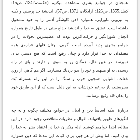
همچنان در جوامع بشري مشاهده مي‏كنيم (حكمت،1342، ص15؛
كينك،1355، ص126؛ آزادگان، 1371، ص67). انديشة خداپرستي و تكيه
به نيرويي ماورايي، همواره ذهن كاوشگر آدمي را به خود مشغول
داشته است. عشق به خدا و انديشة خداپرستي در طول تاريخ همواره
آنچنان شورانگيز و حركت‌آفرين بوده كه عظيم‏ترين تحولات را در
جوامع بشري پديد آورده است. گويي، چنان قله‏اي فراروي همة
معتقدان به خدا قرار دارد و چنان رفيع است كه هيچ دستي بدان
نمي‏رسد. در عين حال، همگان رو به سوي او دارند و پاي در راه
رسيدن به او مي‏نهند و خود را بدو نزديك مي‏سازند. اگر هم گاهي از روي
غفلت، اشيايي همچون چوب و سنگ را در اين راه به‌منزلة بُت
مي‏پرستند، باز به‌زعم خودشان، به اين دليل است كه از اين طريق خود
را بدان قلة رفيع برسانند.
دربارة اينكه اساساً دين و اديان در جوامع مختلف چگونه و به چه
انگيزه‏اي ظهور يافته‏اند، اقوال و نظريات متناقضي وجود دارد. در اين
مقاله، ابتدا خواهيم كوشيد ادله منكران خدا در اعتقاد بشر به خدا را
بيان كنيم؛ اما پيش از هر چيز، براي اثبات اين مدعا كه دين همواره