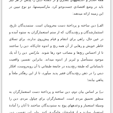
بايد در وضع اقتصادي جست‌وجو كرد. ماركسيست‏ها، دو نوع تبيين در
اين زمينه ارائه مي‏دهند:
الف) دين ساخته و پرداختة دست محرومان است. ستمديدگان تاريخ،
استثمارشدگان و رنج‌ديدگان، كه از ستم استعمارگران به ستوه آمده و
در عين حال، راهي براي انتقام و قيام پيش‌روي ندارند، براي تسلاي
خاطر خويش و رهايي از آن همه رنج و اندوه جان‌كاه، دين را ساختند
تا از احساس رنج‌ها و مصائب خود رها شوند.
ماركس
دين را آه يك
موجود مستأصل و لبريز از اندوه مي‏داند. بنابراين تفسير، واقعيت
نابساماني كه طبقة رنج‌ديده در جامعة طبقاتي با آن روبه‌روست، افكار
ديني را در ذهن رنج‌ديدگان فقير پديد مي‏آورد، تا از اين رهگذر ملجأ و
پناهي بيابند؛
ب) بر اساس بيان دوم، دين ساخته و پرداختة دست استعمارگران به
منظور تحميق مردم است. استعمارگران براي چپاول مردم، دين را
وسيلة استعمار و وعده‏هاي پوچ به ستم‌ديدگان ساختند تا آنان را آمادة
استعمار سازند و از قيامشان جلوگيري كنند. بنابر اين تفسير، دين