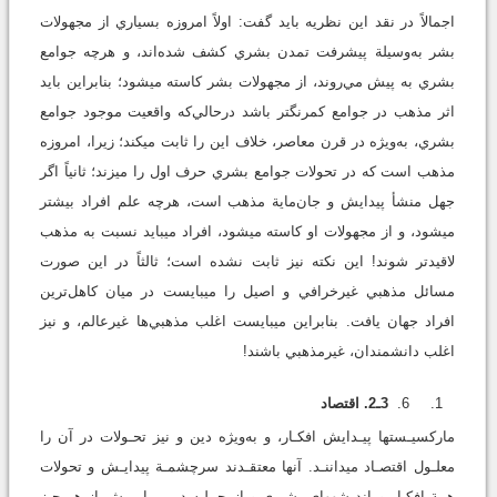
اجمالاً در نقد اين نظريه بايد گفت: اولاً امروزه بسياري از مجهولات
بشر به‌وسيلة پيشرفت تمدن بشري كشف شده‌اند، و هرچه جوامع
بشري به پيش مي‌روند، از مجهولات بشر كاسته مي‏شود؛ بنابراين بايد
اثر مذهب در جوامع كمرنگ‏تر باشد درحالي‌كه واقعيت موجود جوامع
بشري، به‌ويژه در قرن معاصر، خلاف اين را ثابت مي‏كند؛ زيرا، امروزه
مذهب است كه در تحولات جوامع بشري حرف اول را مي‏زند؛ ثانياً اگر
جهل منشأ پيدايش و جان‌ماية مذهب است، هرچه علم افراد بيشتر
مي‏شود، و از مجهولات او كاسته مي‏شود، افراد مي‏بايد نسبت به مذهب
لاقيدتر شوند! اين نكته نيز ثابت نشده است؛ ثالثاً در اين صورت
مسائل مذهبي غيرخرافي و اصيل را مي‏بايست در ميان كاهل‌ترين
افراد جهان يافت. بنابراين مي‏بايست اغلب مذهبي‌ها غيرعالم، و نيز
اغلب دانشمندان، غيرمذهبي باشند!
3ـ2. اقتصاد
ماركسيـست‏ها پيـدايش افكـار، و به‌ويژه دين و نيز تحـولات در آن را
معلـول اقتصـاد مي‏داننـد. آنها معتقـدند سرچشمـة پيدايـش و تحولات
همة افكـار و انديشه‏هاي بشـري و از جملـه ديـن را پيـش از هر چيز