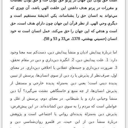
است حق بودن اين جهان در پرتو حق بودن خدا و حق بودن نظامات
و مقررات در پرتو هدف داشتن اين خلقت الهي باشد، آن چيزي كه
مي‌تواند به انسان حق را بشناساند، يكي انديشة مستقيم است و
ديگري وحي الهي. از نظر قرآن اين جهان چون داراي هدف است، حق
است و هدفي كه اين جهان را حق مي‌كند، عمل انسان است نه خود
انسان (حسيني بهشتي، 1378، ص33 و 53 و 58).
اما دربارة پيدايش اديان و منشأ پيدايش دين، دست‌كم سه معنا وجود
دارد: 1. علت پيدايش دين، 2. انگيزة دين‌داري و دين در مقام تحقق،
3. ضرورت دين‌داري و جنبه‌هاي عقلاني يا اخلاقي دين‌داري. در معناي
اول، صرف‌نظر از پذيرش يا رد دين از سوي انسان‌ها، پرسش از تبيين
پديدة ديني است؛ يعني دين به‌منزلة پديدة خارجي و مستقل از
پذيرش انسان‌ها، از چه منبع و خاستگاهي نشئت مي‌گيرد؟ آيا دين
منشأ وحياني دارد و يا شيطاني. در معناي دوم، پرسش از علل و
عواملي است كه مردم را به سوي دين كشانده‌اند. در اين پيش‌فرض،
پذيرش دين به‌منزلة پديده‌اي رواني يا اجتماعي است و پژوهش
دربارة منشأ دين از اين حيث، در قلمرو روان‌شناسي دين و