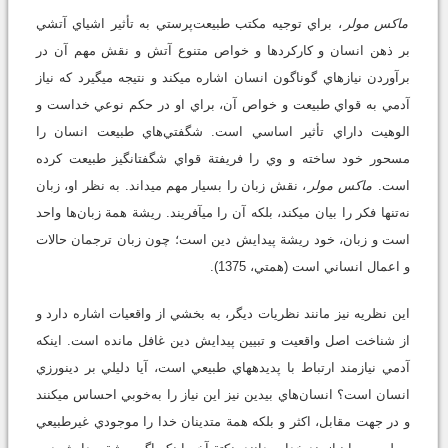
ماكس مولر
، براي توجيه مكتب طبيعت‌پرستي به تأثير اشياي آتشي
بر ذهن انسان و كاركردها و خواص متنوع آتش و نقش مهم آن در
برآوردن نيازهاي گوناگون انسان اشاره مي‏كند و نتيجه مي‏گيرد كه نياز
آدمي به قواي طبيعت و خواص آن، براي او در حكم نوعي خداست و
الوهيت داراي تأثير اساسي است. شگفتي‌هاي طبيعت انسان را
مسحور خود ساخته و وي را فريفتة قواي شگفت‏انگيز طبيعت كرده
است.
ماكس مولر
، نقش زبان را بسيار مهم مي‏داند. به نظر او، زبان
نه‌تنها فكر را بيان مي‏كند، بلكه آن را مي‏آفريند. ريشة همة زبان‌ها واحد
است و زبان، خود ريشة پيدايش دين است؛ چون زبان ترجمان حالات
و اعمال انساني است (همتي، 1375).
اين نظريه نيز مانند نظريات ديگر، به بخشي از واقعيات اشاره دارد و
از شناخت اصل واقعيت و تبيين پيدايش دين غافل مانده است. اينكه
آدمي نيازمند ارتباط با پديده‏هاي طبيعي است، آيا دليلي بر دين‏ورزي
انسان است؟ انسان‌هاي بي‏دين نيز اين نياز را به‌خوبي احساس مي‏كنند
و در جهت مقابل، اكثر و بلكه همة متدينان خدا را موجودي غيرطبيعي