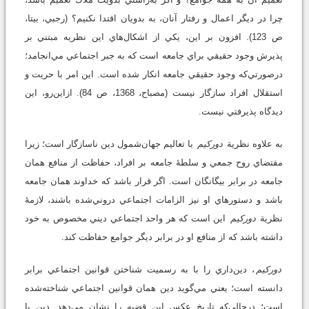
چرا در ديگر اعمال و رفتار آنان، به بدويان اقتدا نكنيم؟ (رجبي، بي‏تا،
ص 123). افزون بر اين، يكي از اشكال‌هاي اين نظريه مبتني بر
پذيرش وجود حقيقي براي جامعه است كه به جبر اجتماعي مي‌انجامد؛
درصورتي‌كه وجود حقيقي جامعه انكار شده است. اين امر با حريت و
استقلال افراد سازگار نيست (مصباح‌، 1368، ص 84). ازاين‌رو، اين
ديدگاه پذيرفتي نيست.
به علاوه نظرية
دوركيم
با تعاليم جهان‌شمول دين ناسازگار است؛ زيرا
مقتضاي روح جمعي و سلطۀ جامعه بر افراد، حفاظت از منافع همان
جامعه در برابر بيگانگان است. اگر قرار باشد كه خداوند همان جامعه
باشد و دستورهاي او نيز الزامات اجتماعي دروني‌شده باشند، لازمۀ
نظرية
دوركيم
اين است كه هر واحد اجتماعي ديني مخصوص به خود
داشته باشد كه از منافع او در برابر ديگر جوامع حفاظت كند.
دوركيم
، دين‌داري را با به رسميت شناختن قوانين اجتماعي برابر
دانسته است؛ يعني مي‌گويد دين همان قوانين اجتماعي شناخته‌شده
است؛ درحالي‌كه تاريخ عكس اين قضيه را نشان مي‌دهد. دين با