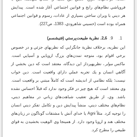
فروپاشي نظام‌هاي رايج و قوانين اجتماعي آغاز شده است. پيدايش
هر ديني با ويران ساختن بسياري از عادات، رسوم و قوانين اجتماعي
همراه بوده است (حسيني شاهرودي، 1383، ص227).
6ـ2. نظرية طبيعت‌پرستي (فتيشسم)
اين نظريه، برخلاف نظرية جان‏گرايي كه نظريه‏اي جزئي و در خصوص
برخي اقوام بود، متوجه تمدن‌هاي بزرگ اروپايي و آسيايي است.
ماكس مولر
، نظريه‏پرداز اين ديدگاه، معتقد است كه دين بخشي از
آگاهي انسان و يك تجربه عملي داراي واقعيت است. دين خواب
نيست؛ بلكه نظامي از انديشه است كه كاملاً مبتني بر واقعيت است.
وي معتقد است كه هيچ چيز در فكر وجود ندارد كه قبلاً احساس نشده
باشد. وي، از طريق تعقيب شباهت‌هاي زباني در مفاهيم ديني،
نظام‌هاي مختلف ديني، منشأ پيدايش دين و تكامل تفكر ديني انسان
را توجيه كرد. مثلاً Agni يا خداي آتش با مشتقات گوناگون در زبان‌هاي
مختلف هند و اروپا وجود دارد. از همين‏جا وي الوهيت بخشيدن به قواي
طبيعي را مطرح كرد.