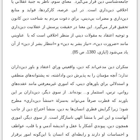
جامعه‌شناسي دين قرار مي‌گيرد. معناي سوم، ناظر به جنبة عقلاني يا
اخلاقي دين‌داري است. در اين عرصه، كاركردها، فوايد و منابع
دين‌داري و مضرات بي‌ديني، براي دعوت مردم به شناخت دين كانون
تحقيق قرار مي‌گيرد. اين معنا در حقيقت پرسش از عقلانيت دين‌داري
و توجيه اعتقاد به مقولات ديني از منظر اخلاقي است كه با عناويني
مانند «ضرورت دين»، «نياز بشر به دين» و «انتظار بشر از دين» از آن
ياد مي‌شود (ايازي، 1380، ص 85).
منكران دين مدعي‌اند كه دين، واقعيتي وراي اعتقاد و باور دين‌داران
ندارد؛ آنچه مؤمنان را به پذيرش دين واداشته، نه پشتوانه‌هاي منطقي
و استدلالي براي باورهاي ديني، كه اموري غيرمعرفتي مانند عقده‌هاي
رواني، ترس، استثمار و... بوده‌اند. از سوي ديگر، دين‌داران بر اين
باورند كه فطرت صرفاً مي‌تواند به‌منزلة «منشأ دين‌داري» مطرح
شود؛ زيرا گرايش فطري انسان‌ها به دين، منشأ اختراع دين از جانب
آنهاست و اين امر با منشأ الهي ناسازگار است. از سوي ديگر، اموري
همچون دين، پيوندي آشكار با عقل و انديشة آدمي و با قلب، عواطف
و احساسات او دارند و رابطه‌اي كه انسان با اين‌گونه امور برقرار