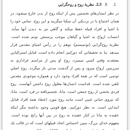
5ـ2. نظرية روح و روح‏گرايي
در نظر انسان‌هاي نخستين پس از اينكه روح از بدن خارج مي‏شود، در
همان اجتماع يا در نزديكي آن سكنا مي‏گزيند و اين روح، تماس خود را
با اشيا و افراد قبيله حفظ مي‏كند و گاهي نيز به ديدن آنها مي‏آيد.
انتساب ارواح به اشيا و گياهان موجب پرستش توتم شده است.
نظرية روح‌گرايي (توتميسم)، توهم را در رأس اشياي مقدس قرار
مي‏دهد. بنا به تحقيقاتي كه
دوركيم
انجام داده است، قبايل استراليايي
معتقدند وقتي كسي مي‏ميرد، روح او پس از مراسم عزاداري به
سرزمين ارواح مي‏رود و پس از گذشت مدتي باز مي‏گردد. روح اصلي
توتمي است كه در همة افراد وجود دارد و همواره موجودي مقدس
تلقي شده است. قداست انسان‌ها معلول روح داشتن آنهاست. روح
فردي بخشي از روح جمعي است. مانا، تجسم‌يافته در فرد است. مانا،
كه نيروي حياتي غيبي است مانند روح مورد اعتقاد همة افراد قبايل
ابتدايي است. به نظر
دوركيم
، هيچ قومي وجود نداشته مگر اينكه
عقيده به مانا در كنار عقيده به روح در بين آنها رايج بوده است.
مفهوم خداي بزرگ، مبين احساس اتحاد قبيله‏اي است كه در قالب يك