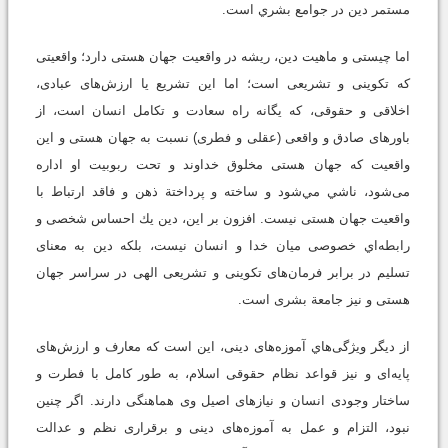
مستمر دين در جوامع بشري است.
اما چيستى و ماهيت دين، ريشه در واقعيت جهان هستى دارد؛ واقعيتى
كه تكوينى و تشريعى است؛ اما اين تشريع يا ارزش‌هاى عبادى،
اخلاقى و حقوقى، كه يگانه راه سعادت و تكامل انسان است، از
باورهاى صادق و واقعى (عقلى و فطرى) نسبت به جهان هستى و اين
واقعيت كه جهان هستى مخلوق خداوند و تحت ربوبيت او اداره
مى‌شود، ناشي مي‌شود و ساخته و پرداختة ذهن و فاقد ارتباط با
واقعيت جهان هستى نيست. افزون بر اين،‌ دين يك احساس شخصى و
رابطه‌اي خصوصى ميان خدا و انسان نيست، بلكه دين به معناى
تسليم در برابر فرمان‌هاى تكوينى و تشريعى الهى در سراسر جهان
هستى و نيز جامعة بشرى است.
از ديگر ويژگى‌هاي آموزه‌هاى دينى، اين است كه معارف و ارزش‌هاى
پايه‌اى و نيز قواعد نظام حقوقى اسلام، به طور كامل با فطرت و
ساختار وجودى انسان و نيازهاى اصيل وى هماهنگى دارند. اگر چنين
نبود، التزام و عمل به آموزه‌هاى دينى و برقرارى نظم و عدالت