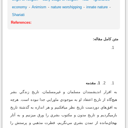
economy
Animism
nature worshipping
innate nature
Shariati
References:
متن کامل مقاله:
1. مقدمه
به اقرار انديشمندان مسلمان و غيرمسلمان، تاريخ زندگي بشر
هيچ‌گاه از تاريخ اعتقاد او به موجودي ماورايي جدا نبوده است. هرچه
به افق‌هاي دوردست تاريخ نظر مي‏افكنيم و هر اندازه به گذشتة تاريخ
بازمي‏گرديم و تاريخ مدون و مكتوب بشري را ورق مي‏زنيم و به آثار
به‏جاي‌مانده از تمدن بشري مي‌نگريم، فطرت مذهبي و پرستش را