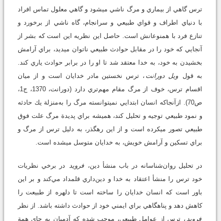
ترس گاهي از بيماري و مرگ ناشي مي‏شود و گاهي معلول تماس افراد
با دنياي اطراف و قواي طبيعي و سرانجام، گاه ناشي از برخورد و
تنازع فرد با همنوعانش است. حاصل اين نظريه اين است كه بشر از
آنجايي كه خود را در مقابل حوادث طبيعي ناتوان مي‏ديد، براي آرامش
بخشيدن به خود، به خدا معتقد شد تا او را در برابر حوادث ياري كند.
به قول
ويل دورانت
، ترس نخستين مادر خدايان است و از ميان
اقسام ترس، خوف از مرگ مقام مهم‌تري دارد (دورانت، 1370، ج1،
ص70). ازآنجاكه انسان ابتدايي نمي‏توانسته مرگ را به‌منزلة يك حادثه
و نمود طبيعي توجيه و تحليل كند، هميشه براي پديدة مرگ علت فوق
طبيعي تصور مي‏كرده است و از اين رهگذر، به دليل ترس از مرگ و
براي تسكين و آرامش خويش، به خدايان متوسل مي‏شده است.
در تحليل روان‌شناسانه در باب منشأ دين،
فرويد
در برخي نظريات
خود ترس را منشأ اعتقاد به خدا و دين‌داري قلمداد مي‌كند و بر اين
باور است كه انسان خدايان را ساخته است تا دلهره از طبيعت را
كاهش دهد و پناهگاهي براي ايمني خود از حوادث داشته باشد. از نظر
فرويد
، ترس از عوامل طبيعي، موجب شده كه آدميان به جاي همة