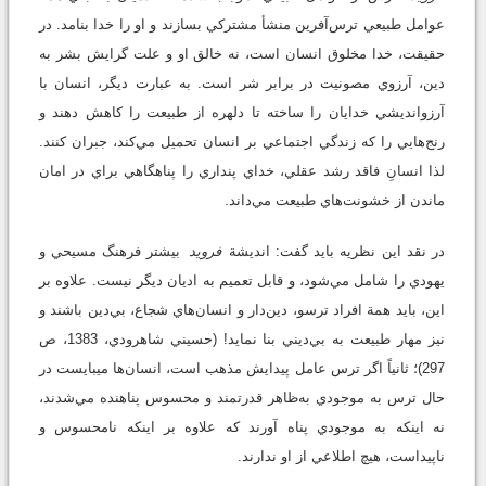
عوامل طبيعي ترس‌آفرين منشأ مشتركي بسازند و او را خدا بنامد. در
حقيقت، خدا مخلوق انسان است، نه خالق او و علت گرايش بشر به
دين، آرزوي مصونيت در برابر شر است. به عبارت ديگر، انسان با
آرزوانديشي خدايان را ساخته تا دلهره از طبيعت را كاهش دهند و
رنج‌هايي را كه زندگي اجتماعي بر انسان تحميل مي‌كند، جبران كنند.
لذا انسانِ فاقد رشد عقلي، خداي پنداري را پناهگاهي براي در امان
ماندن از خشونت‌هاي طبيعت مي‌داند.
در نقد اين نظريه بايد گفت: انديشة
فرويد
بيشتر فرهنگ مسيحي و
يهودي را شامل مي‌شود، و قابل تعميم به اديان ديگر نيست. علاوه بر
اين، بايد همة افراد ترسو، دين‌دار و انسان‌هاي شجاع، بي‌دين باشند و
نيز مهار طبيعت به بي‌ديني بنا نمايد! (حسيني شاهرودي، 1383، ص
297)؛ ثانياً اگر ترس عامل پيدايش مذهب است، انسان‌ها مي‏بايست در
حال ترس به موجودي به‌ظاهر قدرتمند و محسوس پناهنده مي‌شدند،
نه اينكه به موجودي پناه آورند كه علاوه بر اينكه نامحسوس و
ناپيداست، هيچ اطلاعي از او ندارند.