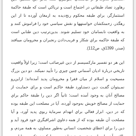
رهاورد تضاد طبقاتي در اجتماع است و ترياكي است كه طبقة حاكمة
استثمارگر، براي طبقه محكوم رنج‌ديده به ارمغان آورده تا از اين
رهگذر، زحمتكشان خواسته‏ها و نقش سياسي خود را فراموش كنند و
به واقعيت نابسامان خود تسليم شوند. بدين‌ترتيب دين طنابي است
كه طبقة حاكمه براي شكار و فريب‌دادن رنجبران و محرومان مي‏بافند
(صدر، 1399ق، ص112).
اين هر دو تفسير ماركسيسم از دين غيرصائب است؛ زيرا اولاً واقعيت
تاريخي دربارة اديان آسماني چنين چيزي را تأييد نمي‏كند. دو دين بزرگ
مسيحيت و اسلام از ميان فقرا و محرومان پديد آمده‌اند؛ ازاين‌رو
نمـي‏توان گفـت دين دستـاورد طبقة حاكـم است و براي حمايـت از
مصالح آنان به وجود آمده است؛ ثانياً اگر دين را طبقة حاكم براي
حمايت از مصالح خويش به‌وجود آورده، آيا در مصلحت اين طبقه بوده
كه در دين، ابزار فعالي براي انهدام سرماية ربوي پديد آورد، و آيا
مصلحت آن طبقه بوده كه از همه دعاوي اشرافيگري خود فرود آيد و
دين را براي اعطاي شخصيت انساني به‌طور مساوي، به همة مردم، و