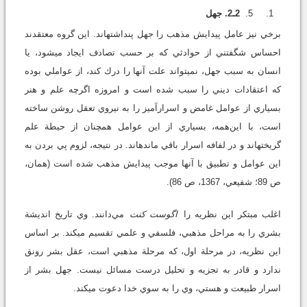
2ـ2. جهل
برخي نيز عامل پيدايش مذهب را جهل پنداشته‏اند. اين گروه معتقدند
احساس شگفتني از حوادثي كه بر حسب تصادف ايجاد مي‏شود، يا
انسان به سبب جهل، نمي‏تواند علت آنها را درك كند، از عواملي بوده
كه اعتقادات ديني را سبب شده است و امروزه اگرچه علم و هنر
بسياري از عوامل غامض و اسرارآميز را به نيروي تعقل روشن ساخته
است، با اين‌همه، بسياري از اين عوامل همچنان از حيطة علم
گريخته‏اند و در لفافه اسرار باقي مانده‏اند. در نتيجه، لزوم پي بردن به
اين عوامل و تطبيق با آنها موجب پيدايش مذهب شده است (همان،
ص 89؛ شفيعي، 1367، ص 86).
اغلب مبتكر اين نظريه را
اگوست كنت
مي‌دانند. وي تاريخ انديشة
بشري را به مراحل مذهبي، فلسفي و علمي تقسيم مي‏كند. بر اساس
اين نظريه، در مرحلة اول، كه مرحلة مذهبي است، عقل بشر رونق
ندارد و قادر به تجزيه و تحليل درست مسائل نيست. جهل بشر از
اسرار طبيعت و هستي، وي را به سوي خدا دعوت مي‏كند.