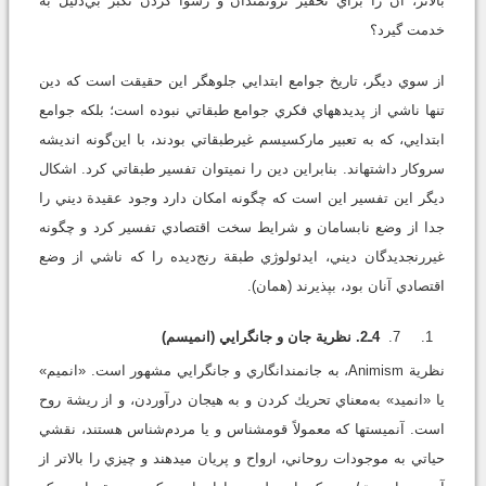
بالاتر، آن را براي تحقير ثروتمندان و رسوا كردن تكبر بي‌دليل به
خدمت گيرد؟
از سوي ديگر، تاريخ جوامع ابتدايي جلوه‏گر اين حقيقت است كه دين
تنها ناشي از پديده‏هاي فكري جوامع طبقاتي نبوده است؛ بلكه جوامع
ابتدايي، كه به تعبير ماركسيسم غيرطبقاتي بودند، با اين‌گونه انديشه
سروكار داشته‏اند. بنابراين دين را نمي‏توان تفسير طبقاتي كرد. اشكال
ديگر اين تفسير اين است كه چگونه امكان دارد وجود عقيدة ديني را
جدا از وضع نابسامان و شرايط سخت اقتصادي تفسير كرد و چگونه
غيررنج‏ديدگان ديني، ايدئولوژي طبقة رنج‌ديده را كه ناشي از وضع
اقتصادي آنان بود، بپذيرند (همان).
4ـ2. نظرية جان و جان‏گرايي (انميسم)
نظرية Animism، به جانمندانگاري و جان‏گرايي مشهور است. «انميم»
يا «انميد» به‌معناي تحريك كردن و به هيجان درآوردن، و از ريشة روح
است. آنميست‏ها كه معمولاً قوم‏شناس و يا مردم‌شناس هستند، نقشي
حياتي به موجودات روحاني، ارواح و پريان مي‏دهند و چيزي را بالاتر از