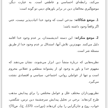
مي‌كند، رابطه‌اي احساسي و عاطفي است. به عبارت ديگر،
موضع‌گيري مخالفان دين در برابر باورهاي ديني دو گونه است:
1. موضع شكاكانه:
مدعي است كه وجود خدا اثبات‌پذير نيست، حتي
اگر واقعاً وجود داشته باشد؛
2. موضع منكرانه:
اين دسته انديشمندان، بر عدم وجود خدا اقامه
دليل مي‌كنند. مهم‌ترين تلاش آنها، استدلال بر عدم وجود خدا از طريق
مسئلة شر است.
نظريه‌هايي كه دربارة منشأ دين ابزار مي‌شوند، نشان مي‌دهند كه
مفهوم خدا و باور به وجود او، از پشتوانة منطقي و عقلاني محروم
است و تنها از عواملي رواني، اجتماعي، سياسي و اقتصادي نشئت
مي‌گيرد.
نظريه‏پردازان مختلف علل و عوامل مختلفي را براي پيدايش مذهب
طرح كرده‏اند: برخي در تحليل پيدايش سرچشمة دين ترس، شگفتي،
خواب، روح و جان‌گرايي را بيان كرده‏اند (‏دورانت، 1370، ج1، ص70)؛