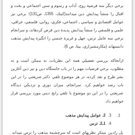
برخي ديگر سه فرضية روح، آداب و رسوم و سنن اجتماعي و بخت و
اقبال را منشأ پيدايش دين مي‏دانند(كينك، 1355، ص131)؛ برخي نيز
عوامل اقتصادي و سياسي ـ اجتماعي، فكري، رواني، فلسفي، خرافي،
علمي و فلسفي را منشأ پيدايش پديدة دين فرض كرده‏اند، و سرانجام
برخي سه عامل ترس، جهل و غريزة جنسي را انگيزة پيدايش مذهب
دانسته‏اند (مكارم‏شيرازي، بي‏تا، ص 6).
ازآنجاكه بررسي تفصيلي همة اين نظريات، نه ممكن است و نه
مطلوب، برخي فرضيات مهم را در باب خاستگاه دين و نيز دين آغازين
بشر طرح و نقد كرده، در هر موضوع تلقي
دكتر شريعتي
را در اين
باب رصد خواهيم كرد. سرانجام، ميزان دوري و نزديكي ديدگاه
شريعتي
را در اين دو موضوع با تلقي رايج ديني مورد بررسي قرار
خواهيم داد.
2. عوامل پيدايش مذهب
1ـ2. ترس
پل رادين
مبتكر نظريه‏اي است كه سرچشمة مذهب را ترس مي‏داند.