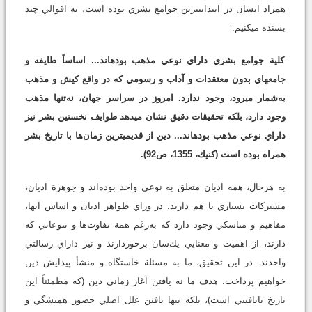
همزاد انسان در ابتدايي‏ترين جوامع بشري بوده است، به اقوالي چند
بسنده مي‏كنيم:
كلية جوامع بشري داراي نوعي مذهب بوده‏اند... اساساً طايفه و
جامعه‏اي بدون معتقدات و آداب و رسومي كه در واقع كيش و مذهب
به‌شمار مي‏رود، وجود ندارد. امروز در سراسر جهان، نه‌تنها مذهب
وجود دارد، بلكه تحقيقات دقيق نشان مي‏دهد طوايف نخستين بشر نيز
داراي نوعي مذهب بوده‏اند... دين از قديمي‏ترين زمان‌ها با تاريخ بشر
همراه بوده است (كنيك، 1355، ص92).
به هرحال، همه اديان متعلق به نوعي واحد بوده‌اند و جوهرة اديان،
مشتركات بسياري با هم دارند. در وراي ظواهر اديان و اساس آنها،
مفاهيم و مناسكي وجود دارد كه به‌رغم همة تفاوت‌ها و تنوعاتي كه
دارند، از اهميت و معنايي يك‌سان برخوردارند و نيز داراي رسالتي
واحدند. در اين تحقيق، ما به مسئلة خاستگاه و منشأ پيدايش دين
خواهيم پرداخت. هدف ما نه يافتن آغاز زماني دين (كه مطمئناً اين
تاريخ نايافتني است)، بلكه تنها يافتن علل اصلي حضور هميشگي و