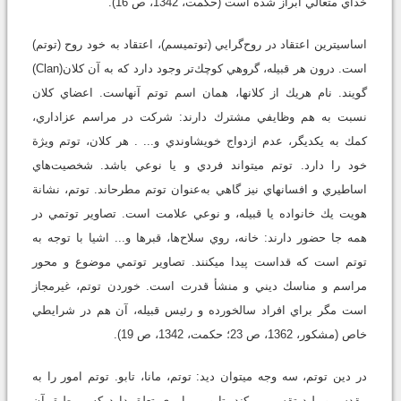
خداي متعالي ابراز شده است (حكمت، 1342، ص 16).
اساسي‏ترين اعتقاد در روح‌گرايي (توتميسم)، اعتقاد به خود روح (توتم)
است. درون هر قبيله، گروهي كوچك‌تر وجود دارد كه به آن كلان(Clan)
گويند. نام هريك از كلان‏ها، همان اسم توتم آنهاست. اعضاي كلان
نسبت به هم وظايفي مشترك دارند: شركت در مراسم عزاداري،
كمك به يكديگر، عدم ازدواج خويشاوندي و... . هر كلان، توتم ويژة
خود را دارد. توتم مي‏تواند فردي و يا نوعي باشد. شخصيت‌هاي
اساطيري و افسانه‏اي نيز گاهي به‌عنوان توتم مطرح‏اند. توتم، نشانة
هويت يك خانواده يا قبيله، و نوعي علامت است. تصاوير توتمي در
همه جا حضور دارند: خانه، روي سلاح‌ها، قبرها و... اشيا با توجه به
توتم است كه قداست پيدا مي‏كنند. تصاوير توتمي موضوع و محور
مراسم و مناسك ديني و منشأ قدرت است. خوردن توتم، غيرمجاز
است مگر براي افراد سالخورده و رئيس قبيله، آن هم در شرايطي
خاص (مشكور، 1362، ص 23؛ حكمت، 1342، ص 19).
در دين توتم، سه وجه مي‏توان ديد: توتم، مانا، تابو. توتم امور را به
مقدس و پليد تقسيم مي‏كند. تابو، بر امري تعلق دارد كه بر طبق آن