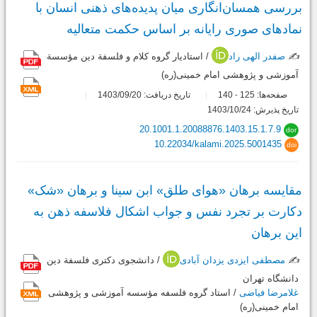
بررسی همسان‌انگاری میان پدیده‌های ذهنی انسان با
نمادهای صوری رایانه بر اساس حکمت متعالیه
✍️
صفدر الهی راد
/ استادیار گروه کلام و فلسفة دین مؤسسة
آموزشی و پژوهشی امام خمینی(ره)
صفحه‌ها:
125
140
تاریخ دریافت: 1403/09/20
-
تاریخ پذیرش: 1403/10/24
20.1001.1.20088876.1403.15.1.7.9
dor
10.22034/kalami.2025.5001435
doi
مقایسه برهان «هوای طلق» ابن‌ سینا و برهان «شک»
دکارت بر تجرد نفس و جواب اشکال فلاسفه ذهن به
این برهان
✍️
مصطفی ایزدی یزدان آبادی
/ دانشجوی دکتری فلسفة دین
دانشگاه تهران
غلامرضا فیاضی
/ استاد گروه فلسفه مؤسسه آموزشی و پژوهشی
امام خمینی(ره)