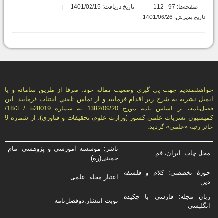
صفحه‌ها:
97
112
تاریخ دریافت: 1401/02/15
-
تاریخ پذیرش: 1401/06/26
خواهشمنديم جهت پي گيري وضعيت مقاله خود، صرفا از طريق سامانه و يا
ايميل نشريه به شرح زير اقدام فرماييد و از تماس تلفني اجتناب فرماييد. اين
فصل‌نامه، بر اساس نامه مورخ 1392/09/20 به شماره 528019 / 18/3/
كميسيون نشريات علمی كشور (وزارت علوم، تحقيقات و فناوري)، از شماره 9
حائز رتبه «علمی» گرديد.
ناشر: موسسه آموزشی و پژوهشی امام
محل چاپ: ایران، قم
خمینی(ره)
حوزۀ تخصصی: کلام و فلسفه
اعتبار مجله: علمی
دین
زبان مجله: فارسی با چكیده
نوبت انتشار:دوفصل‌نامه
انگلیسی