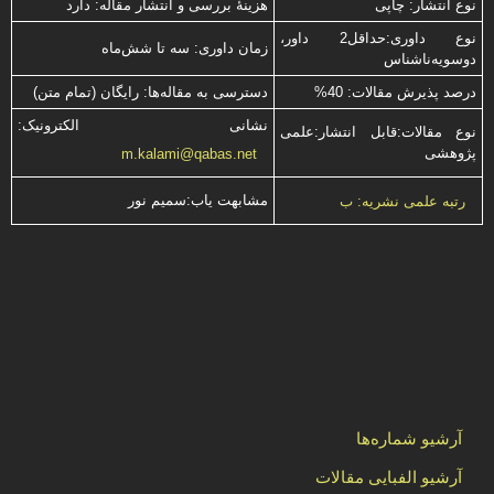
نوع انتشار: چاپی
هزینۀ بررسی و انتشار مقاله: دارد
نوع داوری:حداقل2 داور،
زمان داوری: سه تا شش‌ماه
دوسویه‌ناشناس
درصد پذیرش مقالات: 40%
دسترسی به مقاله‌ها: رایگان (تمام متن)
نشانی الکترونیک:
نوع مقالات:قابل انتشار:علمی
پژوهشی
m.kalami@qabas.net
مشابهت ياب:سميم نور
رتبه علمی نشریه: ب
آرشیو شماره‌ها
آرشیو الفبایی مقالات