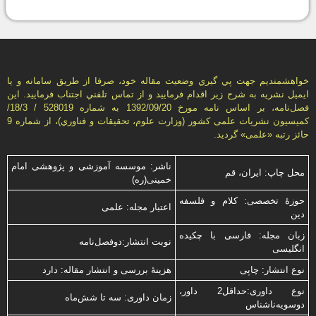
خواهشمنديم جهت پي گيري وضعيت مقاله خود، صرفا از طريق سامانه و يا
ايميل نشريه به شرح زير اقدام فرماييد و از تماس تلفني اجتناب فرماييد. اين
فصل‌نامه، بر اساس نامه مورخ 1392/09/20 به شماره 528019 / 18/3/
كميسيون نشريات علمی كشور (وزارت علوم، تحقيقات و فناوري)، از شماره 9
حائز رتبه «علمی» گرديد.
ناشر: موسسه آموزشی و پژوهشی امام
محل چاپ: ایران، قم
خمینی(ره)
حوزۀ تخصصی: کلام و فلسفه
اعتبار مجله: علمی
دین
زبان مجله: فارسی با چكیده
نوبت انتشار:دوفصل‌نامه
انگلیسی
نوع انتشار: چاپی
هزینۀ بررسی و انتشار مقاله: دارد
نوع داوری:حداقل2 داور،
زمان داوری: سه تا شش‌ماه
دوسویه‌ناشناس