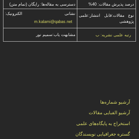
درصد پذیرش مقالات: 40%
دسترسی به مقاله‌ها: رایگان (تمام متن)
نشانی الکترونیک:
نوع مقالات:قابل انتشار:علمی
پژوهشی
m.kalami@qabas.net
مشابهت ياب:سميم نور
رتبه علمی نشریه: ب
آرشیو شماره‌ها
آرشیو الفبایی مقالات
استخراج به پایگاه‌های علمی
گستره جغرافیایی نویسندگان