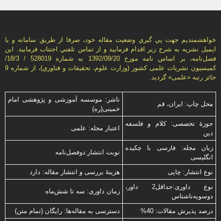
خواهشمنديم جهت پي گيري وضعيت مقاله خود، صرفا از طريق سامانه و يا
ايميل نشريه به شرح زير اقدام فرماييد و از تماس تلفني اجتناب فرماييد. اين
فصل‌نامه، بر اساس نامه مورخ 1392/09/20 به شماره 528019 / 18/3/
كميسيون نشريات علمی كشور (وزارت علوم، تحقيقات و فناوري)، از شماره 9
حائز رتبه «علمی» گرديد.
ناشر: موسسه آموزشی و پژوهشی امام
محل چاپ: ایران، قم
خمینی(ره)
حوزۀ تخصصی: کلام و فلسفه
اعتبار مجله: علمی
دین
زبان مجله: فارسی با چكیده
نوبت انتشار:دوفصل‌نامه
انگلیسی
نوع انتشار: چاپی
هزینۀ بررسی و انتشار مقاله: دارد
نوع داوری:حداقل2 داور،
زمان داوری: سه تا شش‌ماه
دوسویه‌ناشناس
درصد پذیرش مقالات: 40%
دسترسی به مقاله‌ها: رایگان (تمام متن)