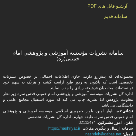
آرشیو فایل های PDF
سامانه قدیم
سامانه نشریات مؤسسه آموزشی و پژوهشی امام
خمینی(ره)
مجموعه‌ای که پیش‌رو دارید،‌ حاوی اطلاعات اجمالی در خصوص نشریات
تخصصی است که تاکنون به زیور طبع آراسته گشته و هریک به سهم خود
توانسته‌اند، مخاطبان فرهیخته‌ زیادی را جذب نمایند.
اداره كل نشریات موسسه آموزشی و پژوهشی امام خمینی قدس سره زیر نظر
معاونت پژوهش 18 نشریه چاپ می کند که مورد استقبال مجامع علمی و
دانشگاهی می‌باشد.
نشانی:
قم، بلوار امین، بلوار جمهوری اسلامی، موسسه آموزشی و پژوهشی
امام خمینی قدس سره، طبقه چهارم، اداره كل نشریات تخصصی.
تلفن
:
امور مشتركین
: 32113474
سامانه ارسال و پیگیری مقالات:
https://nashriyat.ir
ایمیل:
nashrieh@qabas.net