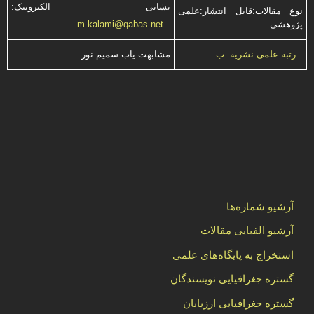
نشانی الکترونیک:
نوع مقالات:قابل انتشار:علمی
پژوهشی
m.kalami@qabas.net
مشابهت ياب:سميم نور
رتبه علمی نشریه: ب
آرشیو شماره‌ها
آرشیو الفبایی مقالات
استخراج به پایگاه‌های علمی
گستره جغرافیایی نویسندگان
گستره جغرافیایی ارزیابان