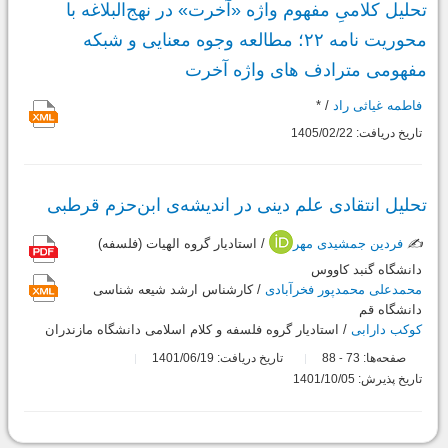
تحلیل کلامیِ مفهوم واژه «آخرت» در نهج‌البلاغه با
محوریت نامه ۲۲؛ مطالعه وجوه معنایی و شبکه
مفهومی مترادف های واژه آخرت
فاطمه غیاثی راد
/ *
تاریخ دریافت: 1405/02/22
تحلیل انتقادی علم دینی در اندیشه‌ی ابن‌حزم قرطبی
✍️
فردین جمشیدی مهر
/ استادیار گروه الهیات (فلسفه)
دانشگاه گنبد کاووس
محمدعلی محمدپور فخرآبادی
/ کارشناس ارشد شیعه شناسی
دانشگاه قم
کوکب دارابی
/ استادیار گروه فلسفه و کلام اسلامی دانشگاه مازندران
صفحه‌ها:
73
88
تاریخ دریافت: 1401/06/19
-
تاریخ پذیرش: 1401/10/05