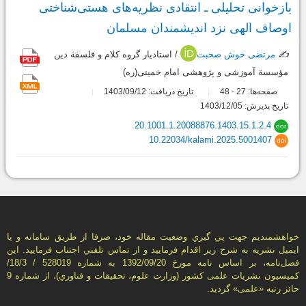
بازخوانی تحلیلی ـ انتقادی نظریه‌های هستی‌شناختی
اوصاف الهی نزد اندیشمندان مسلمان
✍️
مرتضی خوش صحبت
/ استادیار گروه کلام و فلسفة دین
مؤسسة آموزشی و پژوهشی امام خمینی(ره)
صفحه‌ها:
27
48
تاریخ دریافت: 1403/09/12
-
تاریخ پذیرش: 1403/12/05
20.1001.1.20088876.1403.15.1.2.4
dor
10.22034/kalami.2025.5001407
doi
خواهشمنديم جهت پي گيري وضعيت مقاله خود، صرفا از طريق سامانه و يا
ايميل نشريه به شرح زير اقدام فرماييد و از تماس تلفني اجتناب فرماييد. اين
فصل‌نامه، بر اساس نامه مورخ 1392/09/20 به شماره 528019 / 18/3/
كميسيون نشريات علمی كشور (وزارت علوم، تحقيقات و فناوري)، از شماره 9
حائز رتبه «علمی» گرديد.