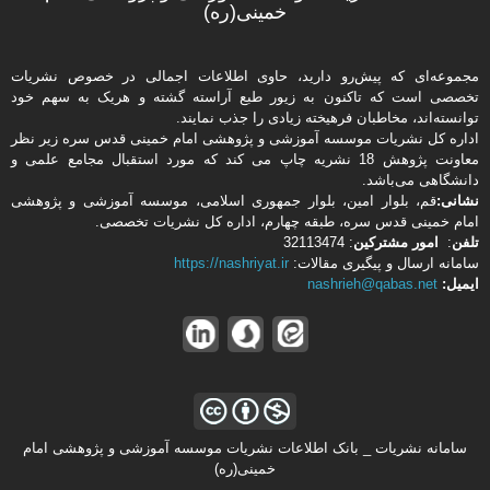
خمینی(ره)
مجموعه‌ای که پیش‌رو دارید،‌ حاوی اطلاعات اجمالی در خصوص نشریات
تخصصی است که تاکنون به زیور طبع آراسته گشته و هریک به سهم خود
توانسته‌اند، مخاطبان فرهیخته‌ زیادی را جذب نمایند.
اداره كل نشریات موسسه آموزشی و پژوهشی امام خمینی قدس سره زیر نظر
معاونت پژوهش 18 نشریه چاپ می کند که مورد استقبال مجامع علمی و
دانشگاهی می‌باشد.
نشانی:
قم، بلوار امین، بلوار جمهوری اسلامی، موسسه آموزشی و پژوهشی
امام خمینی قدس سره، طبقه چهارم، اداره كل نشریات تخصصی.
تلفن
:
امور مشتركین
: 32113474
سامانه ارسال و پیگیری مقالات:
https://nashriyat.ir
ایمیل:
nashrieh@qabas.net
سامانه نشریات _ بانک اطلاعات نشریات موسسه آموزشی و پژوهشی امام
خمینی(ره)