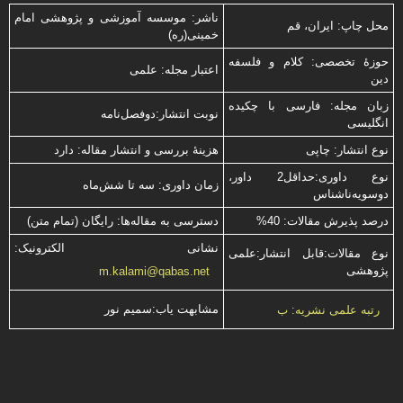
ناشر: موسسه آموزشی و پژوهشی امام
محل چاپ: ایران، قم
خمینی(ره)
حوزۀ تخصصی: کلام و فلسفه
اعتبار مجله: علمی
دین
زبان مجله: فارسی با چكیده
نوبت انتشار:دوفصل‌نامه
انگلیسی
نوع انتشار: چاپی
هزینۀ بررسی و انتشار مقاله: دارد
نوع داوری:حداقل2 داور،
زمان داوری: سه تا شش‌ماه
دوسویه‌ناشناس
درصد پذیرش مقالات: 40%
دسترسی به مقاله‌ها: رایگان (تمام متن)
نشانی الکترونیک:
نوع مقالات:قابل انتشار:علمی
پژوهشی
m.kalami@qabas.net
مشابهت ياب:سميم نور
رتبه علمی نشریه: ب