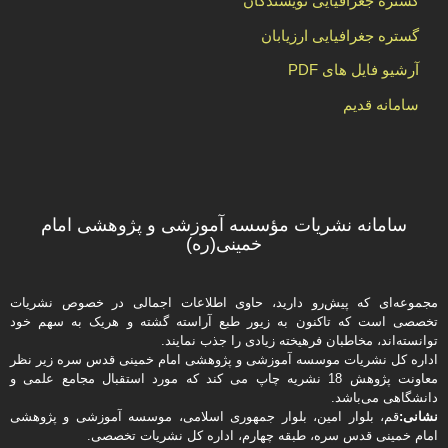
گستره جغرافیایی نویسندگان
گستره جغرافیایی ارزیابان
آرشیو فایل های PDF
سامانه قدیم
سامانه نشریات مؤسسه آموزشی و پژوهشی امام
خمینی(ره)
مجموعه‌ای که پیش‌رو دارید،‌ حاوی اطلاعات اجمالی در خصوص نشریات
تخصصی است که تاکنون به زیور طبع آراسته گشته و هریک به سهم خود
توانسته‌اند، مخاطبان فرهیخته‌ زیادی را جذب نمایند.
اداره كل نشریات موسسه آموزشی و پژوهشی امام خمینی قدس سره زیر نظر
معاونت پژوهش 18 نشریه چاپ می کند که مورد استقبال مجامع علمی و
دانشگاهی می‌باشد.
نشانی:
قم، بلوار امین، بلوار جمهوری اسلامی، موسسه آموزشی و پژوهشی
امام خمینی قدس سره، طبقه چهارم، اداره كل نشریات تخصصی.