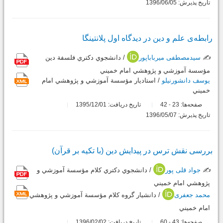
تاریخ پذیرش: 1396/06/05
رابطه‌ی علم و دین در دیدگاه اول پلانتینگا
✍️
سیدمصطفی میرباباپور
/ دانشجوي دكتري فلسفة دين
مؤسسة آموزشي و پژوهشي امام خميني
یوسف دانشورنیلو
/ استاديار مؤسسة آموزشي و پژوهشي امام
خميني
صفحه‌ها:
23
42
تاریخ دریافت: 1395/12/01
-
تاریخ پذیرش: 1396/05/07
بررسی نقش ترس در پیدایش دین (با تکیه بر قرآن)
✍️
جواد قلی پور
/ دانشجوي دكتري كلام مؤسسة آموزشي و
پژوهشي امام خميني
محمد جعفری
/ دانشيار گروه كلام مؤسسة آموزشي و پژوهشي
امام خميني
صفحه‌ها:
43
60
تاریخ دریافت: 1396/02/02
-