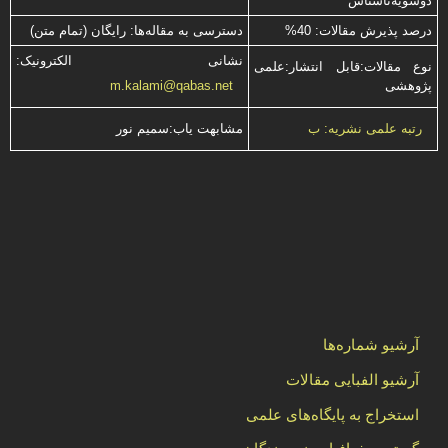
دوسویه‌ناشناس
درصد پذیرش مقالات: 40%
دسترسی به مقاله‌ها: رایگان (تمام متن)
نشانی الکترونیک:
نوع مقالات:قابل انتشار:علمی
پژوهشی
m.kalami@qabas.net
مشابهت ياب:سميم نور
رتبه علمی نشریه: ب
آرشیو شماره‌ها
آرشیو الفبایی مقالات
استخراج به پایگاه‌های علمی