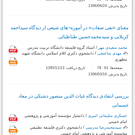
تاریخ پذیرش: 1396/06/24
معنای «نفی صفات» در آموزه¬های شیعی از دیدگاه سیداحمد
کربلایی و سیدمحمدحسین طباطبائی
محمد سعیدی مهر
/ استاد گروه فلسفة دانشگاه تربيت مدرس
✍️
مهدی ساعتچی
/ دانشجوي دكتري كلام اسلامي دانشگاه شهيد
مطهري
صفحه‌ها:
61
78
تاریخ دریافت: 1395/11/13
-
تاریخ پذیرش: 1396/03/16
بررسی انتقادی دیدگاه غیاث الدین منصور دشتکی در معاد
جسمانی
عسکری سلیمانی امیری
/ دانشيار مؤسسة آموزشي و پژوهشي
امام خميني
✍️
سیدمحمدرضا مدرسی
/ دانشجوي دكتري فلسفة تطبيقي
مؤسسة آموزشي و پژوهشي امام خميني