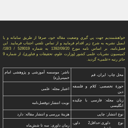
خواهشمنديم جهت پي گيري وضعيت مقاله خود، صرفا از طريق سامانه و يا
ايميل نشريه به شرح زير اقدام فرماييد و از تماس تلفني اجتناب فرماييد. اين
فصل‌نامه، بر اساس نامه مورخ 1392/09/20 به شماره 528019 / 18/3/
كميسيون نشريات علمی كشور (وزارت علوم، تحقيقات و فناوري)، از شماره 9
حائز رتبه «علمی» گرديد.
ناشر: موسسه آموزشی و پژوهشی امام
محل چاپ: ایران، قم
خمینی(ره)
حوزۀ تخصصی: کلام و فلسفه
اعتبار مجله: علمی
دین
زبان مجله: فارسی با چكیده
نوبت انتشار:دوفصل‌نامه
انگلیسی
نوع انتشار: چاپی
هزینۀ بررسی و انتشار مقاله: دارد
نوع داوری:حداقل2 داور،
زمان داوری: سه تا شش‌ماه