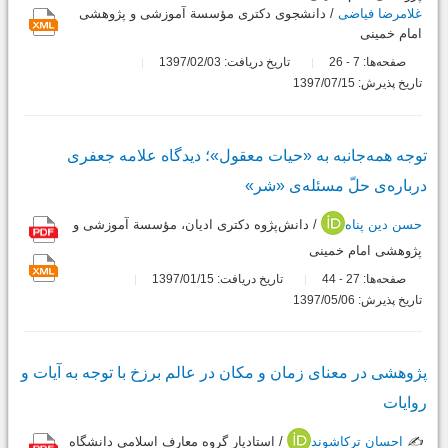
غلامرضا فیاضی
/ دانشجوی دکتری مؤسسة آموزشی و پژوهشی
امام خمینی
صفحه‌ها:
7
26
تاریخ دریافت: 1397/02/03
-
تاریخ پذیرش: 1397/07/15
توجه همه‌جانبه به «حیات معقول»؛ دیدگاه علامه جعفری
درباره‌ی حلّ مسئله‌ی «شر»
حسن دین پناه
/ دانش‌پژوه دکتری ادیان، مؤسسة آموزشی و
پژوهشی امام خمینی
صفحه‌ها:
27
44
تاریخ دریافت: 1397/01/15
-
تاریخ پذیرش: 1397/05/06
پژوهشی در معنای زمان و مکان در عالم برزخ با توجه به آیات و
روایات
✍️
احسان ترکاشوند
/ استادیار گروه معارف اسلامی دانشگاه