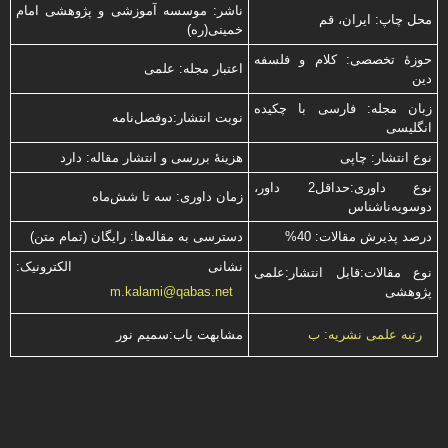
ناشر: موسسه آموزشی و پژوهشی امام
محل چاپ: ایران، قم
خمینی(ره)
حوزۀ تخصصی: کلام و فلسفه
اعتبار مجله: علمی
دین
زبان مجله: فارسی با چكیده
نوبت انتشار:دوفصل‌نامه
انگلیسی
نوع انتشار: چاپی
هزینۀ بررسی و انتشار مقاله: دارد
نوع داوری:حداقل2 داور،
زمان داوری: سه تا شش‌ماه
دوسویه‌ناشناس
درصد پذیرش مقالات: 40%
دسترسی به مقاله‌ها: رایگان (تمام متن)
نشانی الکترونیک:
نوع مقالات:قابل انتشار:علمی
پژوهشی
m.kalami@qabas.net
مشابهت ياب:سميم نور
رتبه علمی نشریه: ب