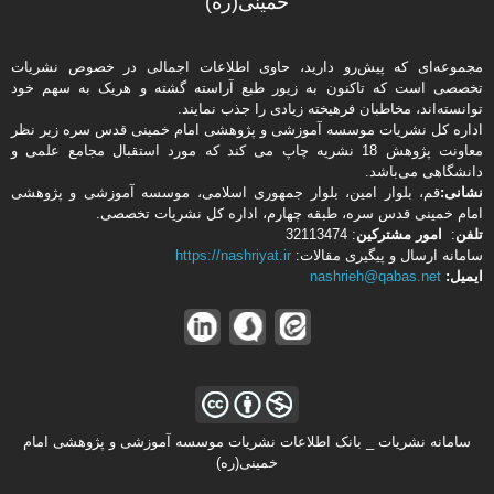
خمینی(ره)
مجموعه‌ای که پیش‌رو دارید،‌ حاوی اطلاعات اجمالی در خصوص نشریات
تخصصی است که تاکنون به زیور طبع آراسته گشته و هریک به سهم خود
توانسته‌اند، مخاطبان فرهیخته‌ زیادی را جذب نمایند.
اداره كل نشریات موسسه آموزشی و پژوهشی امام خمینی قدس سره زیر نظر
معاونت پژوهش 18 نشریه چاپ می کند که مورد استقبال مجامع علمی و
دانشگاهی می‌باشد.
نشانی:
قم، بلوار امین، بلوار جمهوری اسلامی، موسسه آموزشی و پژوهشی
امام خمینی قدس سره، طبقه چهارم، اداره كل نشریات تخصصی.
تلفن
:
امور مشتركین
: 32113474
سامانه ارسال و پیگیری مقالات:
https://nashriyat.ir
ایمیل:
nashrieh@qabas.net
سامانه نشریات _ بانک اطلاعات نشریات موسسه آموزشی و پژوهشی امام
خمینی(ره)