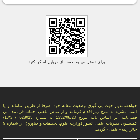
برای دسترسی به صفحه از موبایل اسکن کنید
خواهشمنديم جهت پي گيري وضعيت مقاله خود، صرفا از طريق سامانه و يا
ايميل نشريه به شرح زير اقدام فرماييد و از تماس تلفني اجتناب فرماييد. اين
فصل‌نامه، بر اساس نامه مورخ 1392/09/20 به شماره 528019 / 18/3/
كميسيون نشريات علمی كشور (وزارت علوم، تحقيقات و فناوري)، از شماره 9
حائز رتبه «علمی» گرديد.