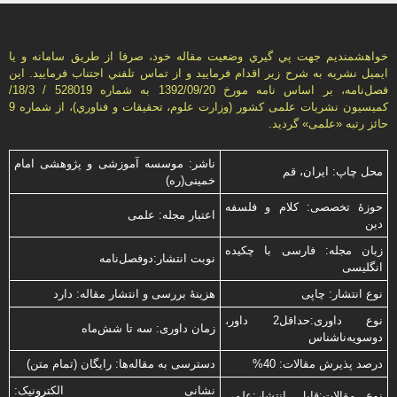
خواهشمنديم جهت پي گيري وضعيت مقاله خود، صرفا از طريق سامانه و يا
ايميل نشريه به شرح زير اقدام فرماييد و از تماس تلفني اجتناب فرماييد. اين
فصل‌نامه، بر اساس نامه مورخ 1392/09/20 به شماره 528019 / 18/3/
كميسيون نشريات علمی كشور (وزارت علوم، تحقيقات و فناوري)، از شماره 9
حائز رتبه «علمی» گرديد.
ناشر: موسسه آموزشی و پژوهشی امام
محل چاپ: ایران، قم
خمینی(ره)
حوزۀ تخصصی: کلام و فلسفه
اعتبار مجله: علمی
دین
زبان مجله: فارسی با چكیده
نوبت انتشار:دوفصل‌نامه
انگلیسی
نوع انتشار: چاپی
هزینۀ بررسی و انتشار مقاله: دارد
نوع داوری:حداقل2 داور،
زمان داوری: سه تا شش‌ماه
دوسویه‌ناشناس
درصد پذیرش مقالات: 40%
دسترسی به مقاله‌ها: رایگان (تمام متن)
نشانی الکترونیک:
نوع مقالات:قابل انتشار:علمی