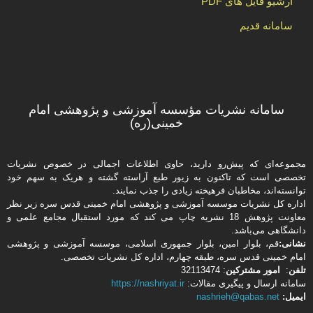
آرشیو فایل های PDF
سامانه قدیم
سامانه نشریات مؤسسه آموزشی و پژوهشی امام
خمینی(ره)
مجموعه‌ای که پیش‌رو دارید،‌ حاوی اطلاعات اجمالی در خصوص نشریات
تخصصی است که تاکنون به زیور طبع آراسته گشته و هریک به سهم خود
توانسته‌اند، مخاطبان فرهیخته‌ زیادی را جذب نمایند.
اداره كل نشریات موسسه آموزشی و پژوهشی امام خمینی قدس سره زیر نظر
معاونت پژوهش 18 نشریه چاپ می کند که مورد استقبال مجامع علمی و
دانشگاهی می‌باشد.
نشانی:
قم، بلوار امین، بلوار جمهوری اسلامی، موسسه آموزشی و پژوهشی
امام خمینی قدس سره، طبقه چهارم، اداره كل نشریات تخصصی.
تلفن
:
امور مشتركین
: 32113474
سامانه ارسال و پیگیری مقالات:
https://nashriyat.ir
ایمیل:
nashrieh@qabas.net