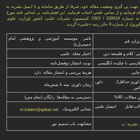
هت پي گيري وضعيت مقاله خود، صرفا از طريق سامانه و يا ايميل نشريه به
م فرماييد و از تماس تلفني اجتناب فرماييد. اين فصل‌نامه، بر اساس نامه مورخ
1392/09/20 به شماره 528019 / 18/3/ كميسيون نشريات علمی كشور (وزارت علوم،
ماره 9 حائز رتبه «علمی» گرديد.
ناشر: موسسه آموزشی و پژوهشی امام
یران، قم
خمینی(ره)
: کلام و فلسفه دین
اعتبار مجله: علمی
فارسی با چكیده انگلیسی
نوبت انتشار:دوفصل‌نامه
چاپی
هزینۀ بررسی و انتشار مقاله: دارد
نوع داوری:حداقل2 داور،
زمان داوری: سه تا شش‌ماه
ناس
قالات: 40%
دسترسی به مقاله‌ها: رایگان (تمام متن)
ت:قابل انتشار:علمی
نشانی الکترونیک:
m.kalami@qabas.net
مشابهت ياب:سميم نور
 نشریه: ب