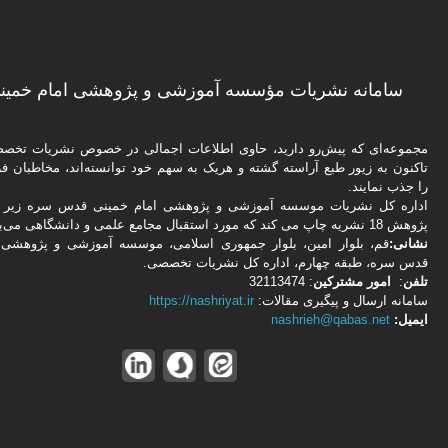
سامانه نشریات مؤسسه آموزشی و پژوهشی امام خمینی
مجموعه‌ای که پیش‌رو دارید،‌ حاوی اطلاعات اجمالی در خصوص نشریات تخ
تاکنون به زیور طبع آراسته گشته و هریک به سهم خود توانسته‌اند، مخاطبان فره
را جذب نمایند.
اداره كل نشریات موسسه آموزشی و پژوهشی امام خمینی قدس سره زیر ن
پژوهش 18 نشریه چاپ می کند که مورد استقبال مجامع علمی و دانشگاهی می‌باشد.
نشانی:
قم، بلوار امین، بلوار جمهوری اسلامی، موسسه آموزشی و پژوهشی 
قدس سره، طبقه چهارم، اداره كل نشریات تخصصی.
تلفن
:
امور مشتركین
: 32113474
سامانه ارسال و پیگیری مقالات:
https://nashriyat.ir
ایمیل:
nashrieh@qabas.net