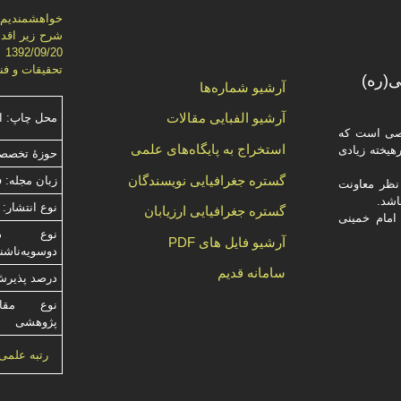
خواهشمنديم ج
شرح زير اقدا
تحقيقات و فناوري)، از ش
(ره)
آرشیو شماره‌ها
آرشیو الفبایی مقالات
محل چاپ: ا
صصی است که
استخراج به پایگاه‌های علمی
یخته‌ زیادی
حوزۀ تخصصی
گستره جغرافیایی نویسندگان
زبان مجله: 
ظر معاونت
نوع انتشار: 
گستره جغرافیایی ارزیابان
امام خمینی
آرشیو فایل های PDF
دوسویه‌ناش
سامانه قدیم
درصد پذیرش م
نوع مقالا
پژوهشی
رتبه علمی