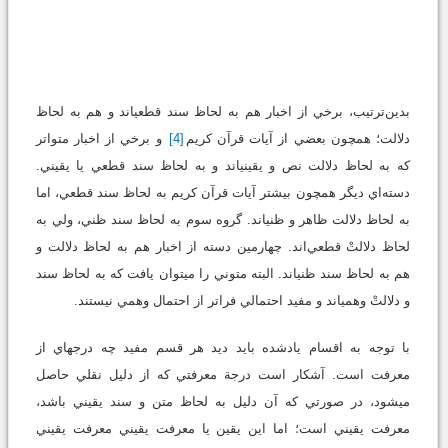
بدين‌ترتيب، برخي از اخبار هم به لحاظ سند قطعي‏اند و هم به لحاظ
دلالت؛ همچون بعضي از آيات قرآن کريم
[4]
و برخي از اخبار متواتر
که به لحاظ دلالت نص و يقيني‏اند و به لحاظ سند قطعي يا يقيني.
دسته‌اي ديگر همچون بيشتر آيات قرآن کريم به لحاظ سند قطعي، اما
به لحاظ دلالت ظاهر و ظني‏اند. گروه سوم به لحاظ سند ظني، ولي به
لحاظ دلالتْ قطعي‌اند. چهارمين دسته از اخبار هم به لحاظ دلالت و
هم به لحاظ سند ظني‏اند. البته متوني را مي‏توان يافت که به لحاظ سند
و دلالتْ وهمي‏اند و مفيد احتمالي فراتر از احتمال وهمي نيستند.
با توجه به اقسام يادشده بايد ديد هر قسم مفيد چه درجه‏اي از
معرفت است. آشکار است درجة معرفتي که از دليل نقلي حاصل
مي‏شود، در صورتي که آن دليل به لحاظ متن و سند يقيني باشد،
معرفت يقيني است؛ اما اين يقين يا معرفت يقيني معرفت يقيني