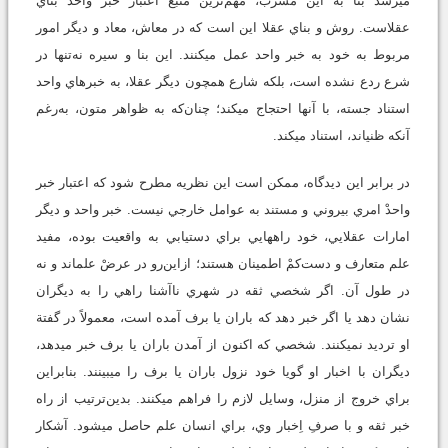
مي‏رسد بنا به اين مشرب، مهم‌ترين منبع اعتبار خبر واحد بناي
عقلاست. روش و بناي عقلا اين است که در معاش، معاد و ديگر امور
مربوط به خود به خبر واحد عمل مي‏کنند. اين بنا و سيره نه‌تنها در
شرع ردع نشده است، بلکه شارع همچون ديگر عقلا، به خبرهاي واحد
استناد جسته، با آنها احتجاج مي‏کند؛ چنان‌که به ظواهر متون، به‌رغم
آنکه ظني‏اند، استناد مي‏کند.
در برابر اين ديدگاه، ممکن است اين نظريه مطرح شود که اعتبار خبر
واحدْ امري بيروني و مستند به عوامل خارجي نيست. خبر واحد و ديگر
امارات عقلايي، خود راه‏هايي براي دستيابي به واقعيت بوده، مفيد
علم متعارف و دست‌کمْ اطمينان هستند؛ ازاين‌رو در عرضْ علم‏اند و نه
در طول آن. اگر شخصي ثقه در شهري ناآشنا راهي را به ديگران
نشان دهد يا اگر خبر دهد که باران يا برف آمده است، معمولاً در گفتة
او ترديد نمي‏کنند. شخصي که اکنون از آمدن باران يا برف خبر مي‏دهد،
ديگران با اخبار او گويا خود نزول باران يا برف را مي‏بينند. بنابراين
براي خروج از منزل، وسايل لازم را فراهم مي‏کنند. بدين‌ترتيب از راه
خبر ثقه و با صرفِ اِخبار وي، براي انسان علم حاصل مي‏شود. آشکار