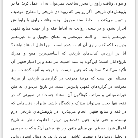
و نتوان وثاقت راوي را محرز ساخت، نمي‌توان به آن عمل كرد؛ اما در
پژوهش‌هاي تاريخي، اگر روايتي که رويدادي تاريخي را مطرح، توصيف
و تبيين مي‌کند، به لحاظ سند مجهول بوده، وثاقت راوي يا راويانش
احراز نشود و در نتيجه، روايت به لحاظ فقه و از جهت منابع فقهي
غيرمعتبر باشد - و البته غيرمعتبر به معناي مجهول و نه غيرمعتبر
بدين‌معنا كه كذب راوي آن اثبات شده است - چرا قابل استناد نباشد؟
آيا در ارزيابي كتاب‌هاي تاريخي كه اساسي‌ترين منبع و مدرك
تاريخ‌دانان است؛ اين‌گونه به سند اهميت مي‌دهند و بر اعتبار فقهي آن
تأكيد مي‌كنند؟ صدالبته كه چنيين نيست. با توجه به آنچه گذشت، سرّ
مسئله اين است که مرتبة معرفت در گزاره‌هاي تاريخي از مرتبة
معرفت در گزاره‌هاي فقهي پايين‌تر است. در تاريخ مي‌توان به ظن
غيراطميناني و مراتب گوناگون آن استناد جست؛ در صورتي که در
فقه، تنها حجت مي‌تواند مدرَک و تکيه‌گاه باشد. بنابراين دقت‌هايي که
در فقه و منابع فقهي انجام مي‌پذيرد، در پژوهش‌‌هاي تاريخي لازم
نيست، و حتي نبايد چنين دقت‌هايي دربارة احاديث ناظر به تاريخ
اعمال شود. به‌رغم اين مبناي متقن و رايج، برخي آن‌گاه كه به بررسي
و تحليل رويدادها و نهضت عاشورا مي‌پردازند، به دنبال اسناد روايي