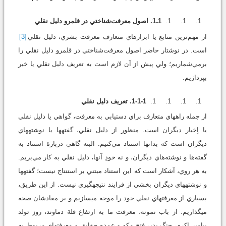
1ـ1. اصول معرفت‌شناختي در قلمرو دليل نقلي
از مهم‌‏ترين منابع يا ابزارهاي متعارف معرفت بشري، دليل نقلي
[3]
است. در نوشتار حاضر اصول معرفت‌شناختي در قلمرو دليل نقلي را
برمي‌شماريم؛ ولي پيش از آن لازم است به تعريف دليل نقلي يا خبر
بپردازيم.
1-1-1. تعريف دليل نقلي
از جمله راه‏هاي متعارف براي دستيابي به معرفت، گواهي يا دليل نقلي
يا اِخبار ديگران است. منظور از دليل نقلي، گفته‏ها يا نوشته‏هاي
ديگران است که بدانها استناد مي‌کنيم. البته گاهي دربارة استناد به
گفته‌ها و نوشته‌هاي ديگران، و نه خودِ آنها، دليل نقلي به کار مي‌بريم.
به هر روي، آشکار است که اين استناد مبتني بر استنتاج نيست؛ گفته‏ها
و نوشته‏هاي ديگران بخشي از فرايند نتيجه‏گيري نيست. از اين طريق،
بسياري از معرفت‏هاي نقلي خود را موجه مي‏سازيم و بر مفادشان صحه
مي‏گذاريم. از باب نمونه، معرفت ما به ارتفاع قلة دماوند، روز تولد
پيامبر اکرم، جنگ بدر، فتح مکه و عمده حقايق و معرفت‏هاي مربوط به