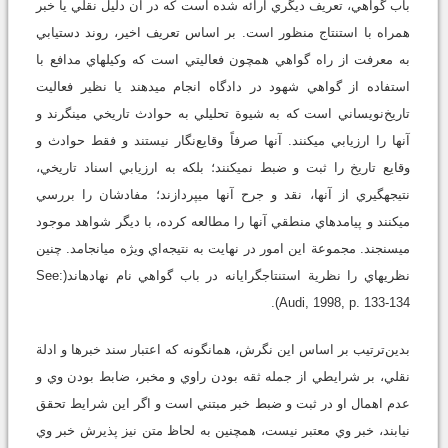
باب گواهي، تعريف ديگري ارائه شده است که در آن دليل نقلي يا خبر
همراه با استنتاج منظور است. بر اساس تعريف اخير، روند دستيابي
به معرفت از راه گواهي همچون فعاليتي است که وکيل‏هاي مدافع با
استفاده از گواهي شهود در دادگاه انجام مي‏دهند يا نظير فعاليت
تاريخ‌نويساني است که به شيوة تحليلي به حوادث تاريخي مي‏نگرند و
آنها را ارزيابي مي‏کنند. آنها صرفاً وقايع‌نگار نيستند و فقط حوادث و
وقايع تاريخ را ثبت و ضبط نمي‏کنند؛ بلکه به ارزيابي اسناد تاريخي،
نتيجه‏گيري از آنها، نقد و جرح آنها مي‏پردازند؛ مفادشان را بررسي
مي‏کنند و پيامدهاي منطقي آنها را مطالعه کرده، با ديگر شواهد موجود
مي‏سنجند. مجموعة اين امور در نهايت به نتيجه‌اي ويژه مي‏انجامد. چنين
نظريه‏اي را نظرية استنتاج‏گرايانه در باب گواهي نام نهاده‏اند(See:
Audi, 1998, p. 133-134).
بدين‌ترتيب بر اساس اين نگرش، همان‏گونه که اعتبار سند خبرها و ادلة
نقلي، بر شرايطي از جمله ثقه ‏بودن راوي و مخبر، ضابط بودن وي و
عدم اهمال او در ثبت و ضبط خبر مبتني است و اگر اين شرايط تحقق
نيابند، خبر وي معتبر نيست، همچنين به لحاظ متن نيز پذيرش خبر وي