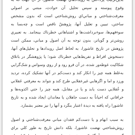
وقوع پيوسته و سپس تحليل آن حوادث، مبتني بر اصولي
معرفت‌شناختي و مباني‌اي روش‌شناختي است كه بدون مشخص
ساختن، تبيين و تعليل آنها، پژوهشْ ناقص است و چه‌بسا به
سوء‌فهم‌ها، سوءبرداشت‌ها و اشتباهاتي خطرناك بينجامد. به تعبيري
روشن‌تر و گوياتر، بدون توجه به آن اصول و مباني، ممكن است
پژوهش در تاريخ عاشورا، به لحاظ اصل رويدادها و تحليل‌هاي آنها،
دستخوش افراط و تفريط‌هايي خطرناك شود؛ يا پژوهشگر در باتلاق
شكاكيت غوطه‌ور شده، در آن فرو رود و از روي وسواس و شک‌گرايي
به‌غلط همه چيز را انكار كند و دست‌كم در آنها تشكيك كرده، ترديد
ورزد و اما و اگرهايي غيرعقلايي طرح كند و نتواند به معرفتي عَقلاني
و عُقلايي دست يابد و يا در مقابل، همه ‌چيز را حتي اكذوبه‌ها و
خرافاتي كه احياناً به دست جاهلان يا معاندان ايجاد شده و به تاريخ
عاشورا راه يافته به ديدة اعتبار بنگرد و آنها را نيز معتبر بشمارد.
به سبب ابهام و يا دست‌کم فقدان مباني معرفت‌شناختي و اصول
روش‌شناختي نهضت عاشورا، بلکه دانش تاريخ به طور كلي براي