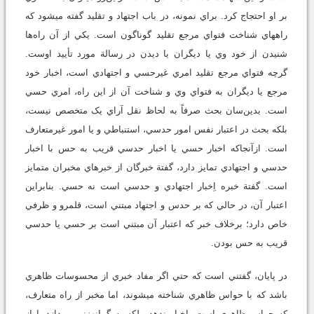
بر او احتجاج كرد. براي نمونه، در باب اجتهاد و تقليد گفته مي‏شود که
راه‏هاي شناخت فتواي مرجع تقليد گوناگون است. يکي از آن راه‌ها
شنيدن از خود وي يا ديگران يا ديدن در رسالة مورد تأييد اوست.
گرچه فتواي مرجع تقليد امري غيرحسي و اجتهادي است، اخبار خود
مرجع يا ديگران به فتواي وي و شناخت آن از اين راه، امري حسي
است. بدين‌سان بحث صرفاً به لحاظ نقل آراي يک متخصص نيست،
بلکه بحث در اعتبار نفس امور حدسي، استنباطي و يا امور غيرمتعارف
است. ازآنجاکه اخبار حسي يا اخبار حدسي قريب به حس با اخبار
حدسي و اجتهادي تمايز دارد، گفتة خبرگان از خبرهاي مخبران متمايز
است. گفتة خبره اِخبار اجتهادي و حدسي است نه حسي. بنابراين
اعتبار آن، در حالي که بر حدس و اجتهاد مبتني است، قلمرو و ظرفي
خاص دارد؛ برخلاف خبر که اعتبار آن مبتني است بر حسي يا حدسي
قريب به حس‏ بودن.
در پايان، گفتني است که حتي اگر مفاد خبري از محسوسات ظاهري
باشد که با حواس ظاهري شناخته مي‏شوند، اما مخبر از راه متعارف،
که حواس ظاهري است، اخبار ندهد، بلکه به گمانه‏زني بپردازد يا از