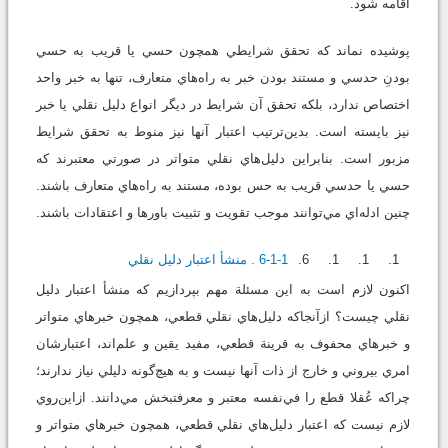
اقامه شود.
پوشيده نماند که تحقق شرايطي همچون حسي يا قريب به حسي
بودنِ حدسي و مستند بودن خبر به راه‌هاي متعارف، تنها به خبر واحد
اختصاص ندارد، بلکه تحقق آن شرايط در ديگر انواع دليل نقلي يا خبر
نيز بايسته است. بدين‌ترتيب اعتبار آنها نيز منوط به تحقق شرايط
مزبور است. بنابراين دليل‌هاي نقلي متواتر در صورتي معتبرند که
حسي يا حدسي قريب به حس بوده، مستند به راه‌هاي متعارف باشند.
چنين ادله‌اي مي‌توانند موجب تقويت و تثبيت باورها و اعتقادات باشند.
6-1-1. منشأ اعتبار دليل نقلي
اکنون لازم است به اين مسئلة‌ مهم بپردازيم که منشأ اعتبار دليل
نقلي چيست؟ ازآنجاکه دليل‌هاي نقلي قطعي، همچون خبرهاي متواتر
و خبر‌هاي محفوف به قرينة قطعي، مفيد يقين و علم‌اند، اعتبارشان
امري بيروني و خارج از ذات آنها نيست و به هيچ‌گونه دليلي نياز ندارند؛
چراکه عُقلا قطع را في‌نفسه معتبر و معرفت‏بخش مي‌دانند. از‌اين‌روي
لازم نيست که اعتبار دليل‌هاي نقلي قطعي، همچون خبرهاي متواتر و