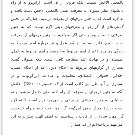
بالمعني الاخص نيست، بلکه فروتر از آن است. ازاين‌رو نه از راه
دانش‏هاي نقلي مي‏توان به معرفت يقيني بالمعني الاخص دست يافت و
نه لازم است که به چنين درجه‏اي از معرفت برسيم؛ چنان‌که در بخش
گسترده‏اي از گزاره‏ها و معرفت‏هاي ديني لازم نيست که به چنين
معرفتي دست يابيم و حتي اگر بخواهيم به چنين درجه‏اي از معرفت
دست يابيم، قادر نيستيم. در بُعد عمل و نيز دربارة امور مربوط به
زندگي روزمره، اعم از امور مربوط به انديشه و امور مربوط به عمل،
اطمينان و در نهايتْ علمِ متعارف کافي است، بلکه مي‏توان گفت:
بسياري از گزاره‏هاي مربوط به احکام دين، اعم از احکام عملي،
اخلاقي، حقوقي، اقتصادي، معاملات و عبادات، اين‌گونه‏اند و در
بسياري از آنها ظن نيز کافي است (ر.ک: حسين‏زاده، 1387). حاصل
آنکه نه چنين درجه‏اي از معرفت از راه ادلة نقلي حاصل مي‏شود و نه
دستيابي به چنين معرفتي در برخي از حوزه‏ها لازم است. البته لازم
است دربارة معيار صدق اين‌گونه گزاره‏ها بحث کنيم و راه تشخيص
گزاره‏هاي صادق را از کاذب بازشناسيم. به لطف الهي، پيش‌تر به اين
امر مهم ‏پرداخته‌ايم (ر.ک: همان).