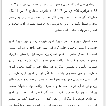
غيرعادي نقل کند، گفتة وي معتبر نيست (ر.ك: سبحاني، بي‌تا، ج ‌2، ص
‌168؛ عراقي، 1406ق، ص ‌147-148؛ حائري، بي‌تا، ج ‌2، ص ‌41-43)؛
چنان‌که اگر ضابط نباشد، يعني اگر مفاد يا محتواي خبر را به‌درستي
ثبت و ضبط نکند يا آن را به‌درستي به حافظه نسپرد، ادلة صحت و
اعتبار خبر واحد شامل آن نمي‏شود.
عدم اعتبار خبر واحد در حوزة امور غيرمتعارف و نيز حوزة امور
حدسي را مي‏توان چنين تحليل كرد که اعتبار خبر واحد بر دو امر مبتني
است: 1. صدق مخبر، 2. عدم خطاي وي. شرط اول را مي‏توان از راه
معتبر دانستن وثاقت يا عدالت مخبر تضمين کرد. شرط دوم نيز در
صورتي تأمين و تضمين مي‏گردد که مفاد خبر و گفتة مخبر، امري
متعارف و غيراستنتاجي باشد؛ اما اگر او از امور غيرمتعارف يا
استنتاجي و حدسي خبر دهد، هيچ‏گونه تضميني بر صحت و عدم خطاي
وي وجود ندارد (ر.ک: همان) و با صرف وثاقت وي نمي‏توان صحت
برداشت وي را تضمين کرد. البته اگر کسي استنباطات و امور
غيرعادي خويش يا ديگران را نقل کند، از اين جهت گفته‌اش معتبر
است و اين شهادت مستند به حس است؛ ازاين‌رو مي‏توان با گفتة وي