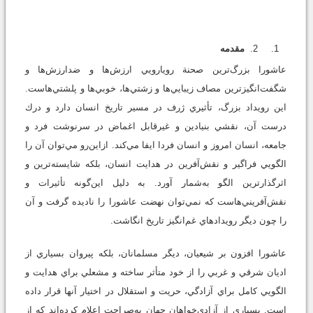
مقدمه
عاشورا بزرگ‌ترين صحنة رويارويي ارزش‌ها و ضدارزش‌ها و
شگفت‌انگيزترين مصاف زيبايي‌ها و زشتي‌ها، خوبي‌ها و پلشتي‌هاست.
اين رويداد بزرگ، تأثيري ژرف در مسير تاريخ انسان دارد و درك
درست آن، نقشي بنيادين و غيرقابل اغماض در سرنوشت فرد و
جامعه، انسان امروز و انسان فردا ايفا مي‌كند. از‌اين‌رو مي‌توان آن را
الگويي فراگير و نقش‌آفرين در هدايت انسان، بلكه شايسته‌ترين و
اثرگذارترين الگو به‌شمار آورد. به دليل اين‌گونه تأثيرات و
نقش‌آفريني‌هاست كه نمي‌توان نهضت عاشورا را ناديده گرفت و آن
را چون ديگر رويدادهاي غم‌انگيز تاريخ انگاشت.
عاشورا افزون بر شيعيان، ديگر مسلمانان، بلكه پيروان بسياري از
اديان شرقي و غربي را از خود متأثر ساخته و مشعلي براي هدايت و
الگويي كامل براي آزادگي، حريت و استقلال در اختيار آنها قرار داده
است. بسياري از آزادي‌خواهان جهان به‌صراحت اعلام كرده‌اند كه از