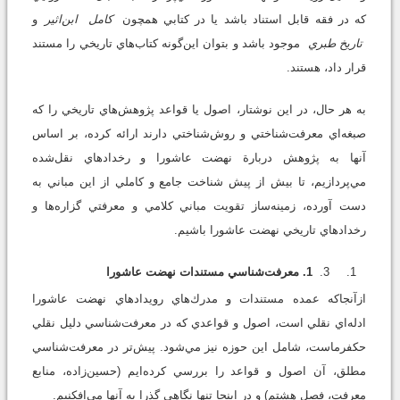
كه در فقه قابل استناد باشد يا در كتابي همچون
كامل
ابن‌اثير
و
تاريخ طبري
موجود باشد و بتوان اين‌گونه كتاب‌هاي تاريخي را مستند
قرار داد، هستند.
به هر حال، در اين نوشتار، اصول يا قواعد پژوهش‌هاي تاريخي را كه
صبغه‌اي معرفت‌شناختي و روش‌شناختي دارند ارائه كرده، بر اساس
آنها به پژوهش دربارة نهضت عاشورا و رخدادهاي نقل‌شده
مي‌پردازيم، تا بيش از پيش شناخت جامع و كاملي از اين مباني به
دست آورده، زمينه‌ساز تقويت مباني كلامي و معرفتي گزاره‌ها و
رخداد‌هاي تاريخي نهضت عاشورا باشيم.
1. معرفت‌شناسي مستندات نهضت عاشورا
ازآنجا‌كه عمده مستندات و مدرك‌هاي رويدادهاي نهضت عاشورا
ادله‌اي نقلي است، اصول و قواعدي كه در معرفت‌شناسي دليل نقلي
حكفرماست، شامل اين حوزه نيز مي‌شود. پيش‌تر در معرفت‌شناسي
مطلق، آن اصول و قواعد را بررسي كرده‌ايم (حسين‌زاده، منابع
معرفت، فصل هشتم) و در اينجا تنها نگاهي گذرا به آنها مي‌افكنيم.