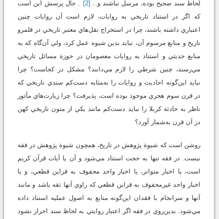
لحاظ سند صحيح بوده،‌ مرسل نباشند و...
[2]
. حال پرسش اين است
که اگر در استناد تاريخي به روايات، لازم است آن روايات چنين
اعتباري داشته باشند، چرا در استخراج نقل‌هاي معتبر تاريخي در قلمرو
تاريخ و منابع مرسوم آن، نبايد بدين شيوه عمل كرد، ولي آن‌گاه كه به
منابع حديثي و استناد به روايات معصومان در حوزة مسائل تاريخي
مي‌رسند، چنين شرطي را لازم مي‌دانند؟ مشكل در كجاست؟ چرا
نبايد اين‌گونه احاديث و روايات را به‌مثابه دست‌كم سندي تاريخي كه
در قرن سوم هجري موجود بوده است، پذيرفت؟ چرا زيارت‌هاي مأثور
ناظر به حادثة کربلا را نبايد دست‌كم مانند يكي از متون تاريخي كهن
در آن قرن به‌شمار آورد؟
روشن است كه شيوة پژوهش در تاريخ، همچون شيوة پژوهش در فقه
نيست. در فقه تنها به حجت استناد مي‌شود و آن يا آيات قرآن کريم
است، يا اخبار متواتر، يا اخبار واحد محفوف به قراين قطعي، و يا
اخبار واحد غيرمحفوف به قراين قطعي که راوي آنها ثقه باشد و مانند
آنها و سرانجام با فقدان اين‌گونه منابع به اصول عمليه استناد داده
مي‌شود. بدين‌روي در فقه اگر اعتبار روايتي به لحاظ سند احراز نشود