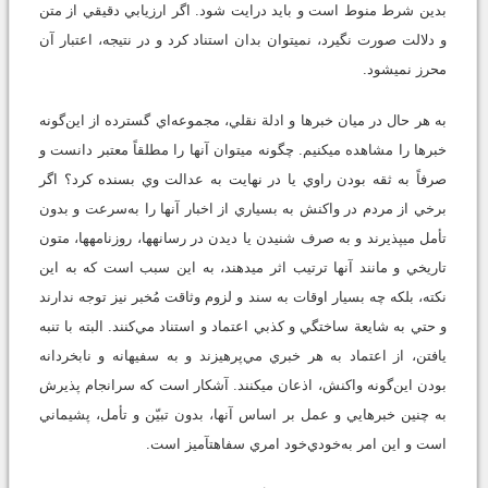
بدين شرط منوط است و بايد درايت شود. اگر ارزيابي دقيقي از متن
و دلالت صورت نگيرد، نمي‏توان بدان استناد کرد و در نتيجه، اعتبار آن
محرز نمي‏شود.
به هر حال در ميان خبر‏ها و ادلة نقلي، مجموعه‌اي گسترده از اين‌گونه
خبرها را مشاهده مي‏کنيم. چگونه مي‏توان آنها را مطلقاً معتبر دانست و
صرفاً به ثقه ‏بودن راوي يا در نهايت به عدالت وي بسنده کرد؟ اگر
برخي از مردم در واکنش به بسياري از اخبار آنها را به‌سرعت و بدون
تأمل مي‏پذيرند و به صرف شنيدن يا ديدن در رسانه‏ها، روزنامه‏ها، متون
تاريخي و مانند آنها ترتيب اثر مي‏دهند، به اين سبب است که به اين
‏نکته، بلکه چه بسيار اوقات به سند و لزوم وثاقت مُخبر نيز توجه ندارند
و حتي به شايعة ساختگي و کذبي اعتماد و استناد مي‌کنند. البته با تنبه‏
يافتن، از اعتماد به هر خبري مي‌پرهيزند و به سفيهانه و نابخردانه
‏بودن اين‌گونه واکنش، اذعان مي‏کنند. آشکار است که سرانجام پذيرش
به چنين خبرهايي و عمل بر اساس آنها، بدون تبيّن و تأمل، پشيماني
است و اين امر به‌خودي‌خود امري سفاهت‏آميز است.