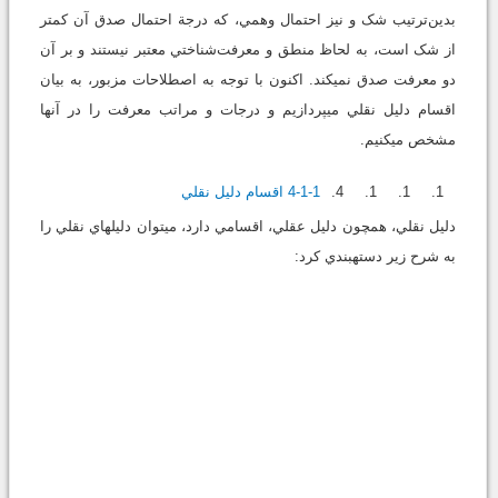
بدين‌ترتيب شک و نيز احتمال وهمي، که درجة احتمال صدق آن کمتر
از شک است، به لحاظ منطق و معرفت‌شناختي معتبر نيستند و بر آن
‏دو معرفت صدق نمي‏کند. اکنون با توجه به اصطلاحات مزبور، به بيان
اقسام دليل نقلي مي‏پردازيم و درجات و مراتب معرفت را در آنها
مشخص مي‏کنيم.
4-1-1اقسام دليل نقلي
دليل نقلي، همچون دليل عقلي، اقسامي دارد، مي‏توان دليل‏هاي نقلي را
به شرح زير دسته‏بندي کرد: