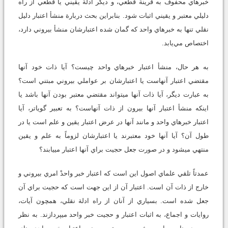
خبر‌هاي محفوف به قرينة قطعي، و ديگر ادلة يقيني يا قطعي از راه
دليلي معتبر و يقيني اثبات شود. بنابراين بحث دربارة منشأ اعتبار دليل
نقلي تنها به خبرهاي واحد که گمان شده اعتبارشان منشأ بيروني دارد،
اختصاص مي‌يابد.
به‌ هر حال، منشأ اعتبار خبرهاي واحد چيست؟ آيا ذات خود آنها
مقتضي اعتبار آنهاست يا اعتبارشان بر عواملي بيروني مبتني است؟
به عبارت ديگر، آيا ذات آنها مي‏تواند مقتضي معتبر بودن آنها باشد يا
اينکه منشأ اعتبار آنها بيرون از ذات آنهاست؟ به تعبير گوياتر، آيا
اعتبار خبرهاي واحد و مانند آنها در عرض اعتبار يقين و علم است يا در
طول آن؟ آيا آنها خود معتبرند يا اعتبارشان لزوماً به علم و يقين
منتهي مي‏شود و در صورت جعل حجيت براي آنها اعتبار مي‏يابند؟
عمدتاً تلقي علماي اصول اين است که اعتبار خبر واحدْ امري بيروني و
خارج از ذات آن است. اعتبار آن از اين جهت است که حجيت براي آن
جعل شده است. بسياري از آنان از راه ادلة نقلي، همچون آيات،
روايات و اجماع، به اثبات اعتبار و حجيت خبر واحد مي‏پردازند. به نظر