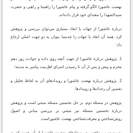
نهضت عاشورا الگو گرفته و پيام عاشورا را راهنما و راهبر، و حضرت
سيدالشهدا را مقتداي خود قرار داده‌اند.
دربارة عاشورا از جهات يا ابعاد بسياري مي‌توان بررسي و پژوهش
كرد. همة آن ابعاد يا جهات را چه‌بسا بتوان به دو جهت اصلي ارجاع
داد:
1. پژوهش دربارة عاشورا از جهت آنچه روي داده و حوادث روز دهم
محرم و پيش و پس از آن تا رسيدن اسراي اهل‌بيت پيامبر به مدينه؛
2. پژوهش دربارة نهضت عاشورا و رويدادهاي آن به لحاظ تحليل و
تفسير آن رخدادها و رويدادها.
پژوهش در مسئلة دوم، بر حل نخستين مسئله مبتني است و پژوهش
دربارة نخستين مسئله نيز مبتني بر بررسي مباني و اصول
روش‌شناختي و معرفت‌شناختي نهضت عاشوراست.
بدين‌ترتيب پرداختن به رويدادهاي نهضت عاشورا از آن جهت كه به