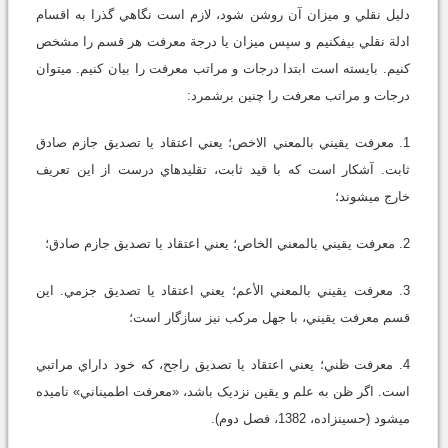
دليل نقلي و ميزان آن روشن شود، لازم است نگاهي گذرا به اقسام
ادلة نقلي بيفکنيم و سپس ميزان يا درجة معرفت هر قسم را مشخص
کنيم. بايسته است ابتدا درجات و مراتب معرفت را بيان کنيم. مي‏توان
درجات و مراتب معرفت را چنين بر‌شمرد:
1. معرفت يقيني بالمعني الاخص؛ يعني اعتقاد يا تصديق جازم صادق
ثابت. آشکار است که با قيد ثابت، تقليدهاي درست از اين تعريف
خارج مي‏شوند؛
2. معرفت يقيني بالمعني الخاص؛ يعني اعتقاد يا تصديق جازم صادق؛
3. معرفت يقيني بالمعني الأعم؛ يعني اعتقاد يا تصديق جزمي. اين
قسم معرفت يقيني، با جهل مرکب نيز سازگار است؛
4. معرفت ظني؛ يعني اعتقاد يا تصديق راجح، كه خود داراي مراتبي
است. اگر ظن به علم و يقين نزديک باشد، «معرفت اطميناني» ناميده
مي‏شود (حسين‏زاده، 1382، فصل دوم).