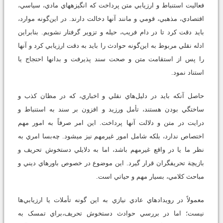
فعاليت استنباط و ارزيابي متن پرداخت که انگيزه‏هاي مادي، سياسي،
اقتصادي، مذهبي، قومي و مانند آنها دخالت دارند. در اين‌گونه موارد،
بايد دقت کرد تا در دام فريب، حيله و تزوير گرفتار نشويم. بنابراين
ادله نقلي مربوط به اين‌گونه حوادث را بايد به دقت ارزيابي كرد و آنها
را پس از استقامت متن و صحت سند پذيرفت و بدانها احتجاج يا
استناد نمود.
حاصل آنکه بايد در دليل‌‏هاي نقلي و اخباري، که در مظان کذب و
ساختگي ‏بودن هستند، تأمل ورزيد و افزون بر سند به استنباط و
درايت در متن و دلالت آنها پرداخت. اين امر صرفاً به امور مهم
اختصاص ندارد، بلکه شامل امور غيرمهم نيز مي‏شود. چه‌بسا امري به
نظر ما يا در واقع غيرمهم باشد، اما به دلايلي دستخوش تحريف و
بازيچة تحريفگران قرار گيرد. اين موضوع در خصوص باورهاي ديني و
مباحث كلامي، بسيار مهم و حياتي است.
معمولاً در رويدادهاي عادي نيازي به اين گونه تأملات يا ارزيابي‌ها
نيست؛ اما در بررسي حوادث دستخوش تحريف،‌براي تمسک به