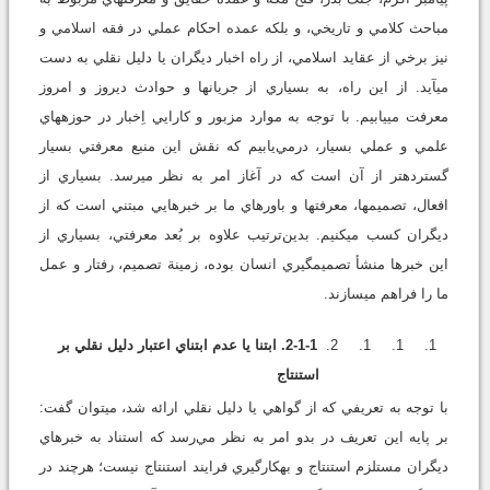
مباحث كلامي و تاريخي، و بلکه عمده احکام عملي در فقه اسلامي و
نيز برخي از عقايد اسلامي، از راه اخبار ديگران يا دليل نقلي به دست
مي‏آيد. از اين راه، به بسياري از جريان‏ها و حوادث ديروز و امروز
معرفت مي‏يابيم. با توجه به موارد مزبور و کارايي اِخبار در حوزه‏هاي
علمي و عملي بسيار، درمي‌يابيم که نقش اين منبع معرفتي بسيار
گسترده‏تر از آن است که در آغاز امر به نظر مي‏رسد. بسياري از
افعال، تصميم‏ها، معرفت‏ها و باورهاي ما بر خبرهايي مبتني است که از
ديگران کسب مي‏کنيم. بدين‌ترتيب علاوه بر بُعد معرفتي، بسياري از
اين خبرها منشأ تصميم‏گيري انسان بوده، زمينة تصميم، رفتار و عمل
ما را فراهم مي‏سازند.
2-1-1. ابتنا يا عدم ابتناي اعتبار دليل نقلي بر
استنتاج
با توجه به تعريفي که از گواهي يا دليل نقلي ارائه شد، مي‏توان گفت:
بر پايه اين تعريف در بدو امر به نظر مي‌رسد که استناد به خبرهاي
ديگران مستلزم استنتاج و به‏کارگيري فرايند استنتاج نيست؛ هرچند در