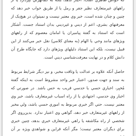
راه‏هاي غيرمتعارف نظير جفر و رمل يا از طريق خواب خبر دهد که
چنين و چنان شده است، خبر وي معتبر نيست و نمي‏توان در هيچ‌يک از
معرفت‏هاي بشري، اعم از ديني و غيرديني بدان استناد جست. آشکار
است که استناد به گفتة پيامبران يا امامان معصوم که از راه‏هاي
ويژه‏اي مانند وحي يا الهام (به معناي کلامي) نقل خبر مي‌كنند از اين
قبيل نيست، بلکه اين استناد دليل‏هاي ويژه‏اي دارد که جايگاه طرح آن
دانش کلام و در نهايت معرفت‌شناسي ديني است.
حاصل آنکه علاوه بر عدالت يا وثاقت مخبر، و نيز ديگر شرايط مربوط
به سند و جهت صدور، اعتبار خبر واحد مشروط است به اينکه گفتة
مُخبِر، اخباري حسي يا حدسي قريب به حس باشد. در صورتي که
اخبار وي حدسي، اجتهادي يا از راه اسباب غيرمتعارف باشد، خبر وي
معتبر نيست. حتي اگر خبري مربوط به اموري حسي باشد، ولي مخبر
از راه‏هاي غيرمتعارف خبر دهد، گواهي وي اعتبار ندارد. بدين‌روي اگر
شخصي از راه مکاشفه يا راهي غيرمتعارف خبري بدهد، چنين خبري
براي ديگران معتبر نيست؛ مگر آنکه قراين و شواهدي ويژه بر آن