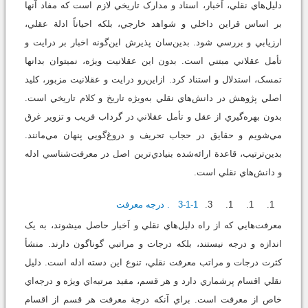
دليل‌هاي نقلي، اَخبار، اسناد و مدارک تاريخي لازم است که مفاد آنها
بر اساس قراين داخلي و شواهد خارجي، بلکه احياناً ادلة عقلي،
ارزيابي و بررسي شود. بدين‌سان پذيرش اين‌گونه اخبار بر درايت و
تأمل عقلاني مبتني است. بدون اين عقلانيت ويژه، نمي‏توان بدانها
تمسک، استدلال و استناد كرد. ازاين‌رو درايت و عقلانيت مزبور، کليد
اصلي پژوهش در دانش‌هاي نقلي به‌ويژه تاريخ و کلام تاريخي است.
بدون بهره‌گيري از عقل و تأمل عقلاني در گرداب فريب و تزوير غرق
مي‌شويم و حقايق در حجاب تحريف و دروغ‌گويي پنهان مي‌مانند.
بدين‌ترتيب، قاعدة ارائه‌شده بنيادي‌ترين اصل در معرفت‌شناسي ادله
و دانش‌هاي نقلي است.
3-1-1. درجه معرفت
معرفت‌هايي که از راه دليل‌هاي نقلي و اَخبار حاصل مي‏شوند، به يک
اندازه و درجه نيستند، بلکه درجات و مراتبي گوناگون دارند. منشأ
کثرت درجات و مراتب معرفت نقلي، تنوع اين ‏دسته ادله است. دليل
نقلي اقسام پرشماري دارد و هر قسم، مفيد مرتبه‌اي ويژه و درجه‌اي
خاص از معرفت است. براي آنکه درجة معرفت هر قسم از اقسام