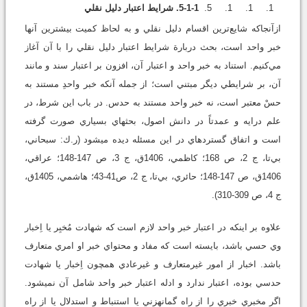
5-1-1. شرايط اعتبار دليل نقلي
ازآنجا‌که شايع‌ترين اقسام دليل نقلي و به لحاظ کميت بيشترين آنها
خبر واحد است، بحث دربارة شرايط اعتبار دليل نقلي را با آن آغاز
مي‌کنيم. استناد به خبر واحد و اعتبار آن، افزون بر اعتبار سند و مانند
آن، بر شرايطي ديگر مبتني است؛ از جمله آنکه خبر واحدِ مستند به
حسْ معتبر است، نه خبر واحد مستند به حدس. در باب اين شرط، در
علم درايه و عمدتاً در دانش اصول، بحث‏هاي بسياري صورت گرفته
است و اتفاق گسترده‏اي در اين مسئله ديده مي‏شود (ر.ك: سبحاني،
بي‌تا، ج ‌2، ص ‌168؛ كاظمي، 1406ق، ج ‌3، ص ‌147-148؛ عراقي،
1406ق، ص ‌147-148؛ حائري، بي‌تا، ج ‌2، ص‌41-43؛ هاشمي، 1405ق،
ج ‌4، ص‌ 309-310).
علاوه بر اينکه در اعتبار خبر واحد لازم است که شهادت مُخبِر يا اِخبار
وي حسي باشد، بايسته است كه مفاد و محتواي خبر او امري متعارف
باشد. اخبار از امور غيرمتعارف و غيرعادي همچون اِخبار يا شهادت
حدسي بوده، اعتبار ندارد و ادله اعتبار خبر واحد شامل آن نمي‏شود.
اگر مخبري خبري را از راه گمانه‏زني يا استنباط و استدلال يا از راه