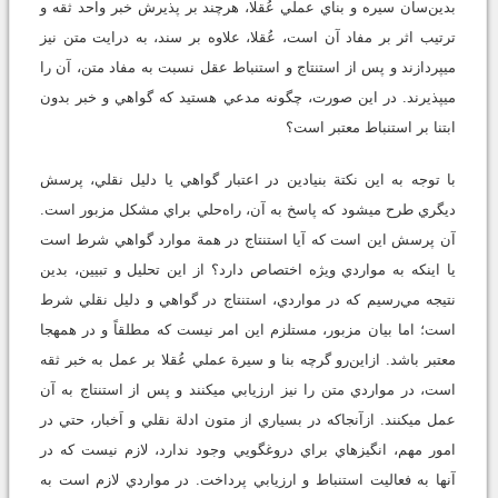
بدين‌سان سيره و بناي عملي عُقلا، هرچند بر پذيرش خبر واحد ثقه و
ترتيب اثر بر مفاد آن است، عُقلا، علاوه بر سند، به درايت متن نيز
مي‏پردازند و پس از استنتاج و استنباط عقل نسبت به مفاد متن، آن را
مي‏پذيرند. در اين صورت، چگونه مدعي هستيد که گواهي و خبر بدون
ابتنا بر استنباط معتبر است؟
با توجه به اين نکتة بنيادين در اعتبار گواهي يا دليل نقلي، پرسش
ديگري طرح مي‏شود که پاسخ به آن، راه‌حلي براي مشکل مزبور است.
آن پرسش اين است که آيا استنتاج در همة موارد گواهي شرط است
يا اينکه به مواردي ويژه اختصاص دارد؟ از اين تحليل و تبيين، بدين
نتيجه مي‌رسيم که در مواردي، استنتاج در گواهي و دليل نقلي شرط
است؛ اما بيان مزبور، مستلزم اين امر نيست که مطلقاً و در همه‏جا
معتبر باشد. ازاين‌رو گرچه بنا و سيرة عملي عُقلا بر عمل به خبر ثقه
است، در مواردي متن را نيز ارزيابي مي‏کنند و پس از استنتاج به آن
عمل مي‏کنند. ازآنجاکه در بسياري از متون ادلة نقلي و اَخبار، حتي در
امور مهم، انگيزه‏اي براي دروغ‏گويي وجود ندارد، لازم نيست که در
آنها به فعاليت استنباط و ارزيابي پرداخت. در مواردي لازم است به