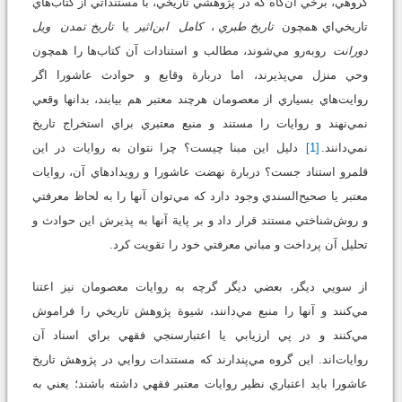
گروهي، برخي آن‌گاه كه در پژوهشي تاريخي، با مستنداتي از كتاب‌هاي
تاريخي‌اي همچون
تاريخ طبري
،
كامل
ابن‌اثير
يا
تاريخ تمدن
ويل‌
دورانت
روبه‌رو مي‌شوند، مطالب و استنادات آن كتاب‌ها را همچون
وحي منزل مي‌پذيرند، اما دربارة‌ وقايع و حوادث عاشورا اگر
روايت‌هاي بسياري از معصومان هرچند معتبر هم بيابند، بدانها وقعي
نمي‌نهند و روايات را مستند و منبع معتبري براي استخراج تاريخ
نمي‌دانند.
[1]
دليل اين مبنا چيست؟ چرا نتوان به روايات در اين
قلمرو استناد جست؟ دربارة نهضت عاشورا و رويدادهاي آن، روايات
معتبر يا صحيح‌السندي وجود دارد که مي‌توان آنها را به لحاظ معرفتي
و روش‌شناختي مستند قرار داد و بر پاية آنها به پذيرش اين حوادث و
تحليل آن پرداخت و مباني معرفتي خود را تقويت كرد.
از سويي ديگر، بعضي ديگر گرچه به روايات معصومان نيز اعتنا
مي‌کنند و آنها را منبع مي‌دانند، شيوة‌ پژوهش تاريخي را فراموش
مي‌كنند و در پي ارزيابي يا اعتبارسنجي فقهي براي اسناد آن
روايات‌اند. اين گروه مي‌پندارند كه مستندات روايي در پژوهش تاريخ
عاشورا بايد اعتباري نظير روايات معتبر فقهي داشته باشند؛ يعني به