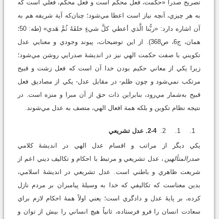
تصريح صدرا «حکمت، فعل محکم است و فعل محکم، فعلي است که
به هر چيزي، آنچه نياز است اعطا مي‌شود؛ چنان‌که آية شريفه هم به
آن اشاره دارد: «ربُّنا الَّذي أعطي کلَّ شيءٍ خلقَهُ ثُمَّ هَدي» (طه: 50؛
همان، ج6، ص368). از اين توضيحات، پيوند وجودي و معنايي عدل
تکويني با صفت حکمت الهي نيز در انديشۀ صدرايي روشن مي‌شود؛
زيرا يکي از معاني حکيم بودن خدا آن است که فعل زشت و قبيح
مرتکب نمي‌شود و چون ظلم- در مقابل عدل- يکي از مصاديق فعل
قبيح به‌شمار مي‌رود، بنابراين ذات حق از آن مبرا و منزه است. در
نتيجه نظام تکوين و بلکه همة افعال الهي، متصف به عدل مي‌شوند.
2-4. عدل تشريعي
يکي ديگر از مراتب و اقسام عدل الهي در انديشۀ کلامي
صدرالمتألهين
، عدل تشريعي و مرتبط با احکام و تکاليف ديني اعم از
شريعت ظاهري و باطني است. عدل تشريعي در انديشۀ اسلامي،
بدين معناست که تکاليفي که خدا به وسيلۀ پيامبران بر مردم نازل
کرده، بر پايۀ عدل و دادگري است؛ يعني اولاً همۀ احکام لازم براي
سعادت انسان را فرو فرستاده، ثانياً هيچ انساني را بيش از توان و