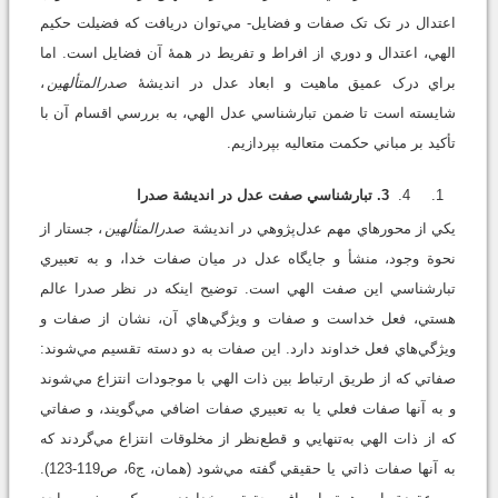
اعتدال در تک تک صفات و فضايل- مي‌توان دريافت که فضيلت حکيم
الهي، اعتدال و دوري از افراط و تفريط در همۀ آن فضايل است. اما
براي درک عميق ماهيت و ابعاد عدل در انديشۀ
صدرالمتألهين
،
شايسته است تا ضمن تبارشناسي عدل الهي، به بررسي اقسام آن با
تأکيد بر مباني حکمت متعاليه بپردازيم.
3. تبارشناسي صفت عدل در انديشة صدرا
يکي از محورهاي مهم عدل‌پژوهي در انديشة
صدرالمتألهين
، جستار از
نحوة وجود، منشأ و جايگاه عدل در ميان صفات خدا، و به تعبيري
تبارشناسي اين صفت الهي است. توضيح اينکه در نظر صدرا عالم
هستي، فعل خداست و صفات و ويژگي‌هاي آن، نشان از صفات و
ويژگي‌هاي فعل خداوند دارد. اين صفات به دو دسته تقسيم مي‌شوند:
صفاتي که از طريق ارتباط بين ذات الهي با موجودات انتزاع مي‌شوند
و به آنها صفات فعلي يا به تعبيري صفات اضافي مي‌گويند، و صفاتي
که از ذات الهي به‌تنهايي و قطع‌نظر از مخلوقات انتزاع مي‌گردند که
به آنها صفات ذاتي يا حقيقي گفته مي‌شود (همان، ج6، ص119-123).