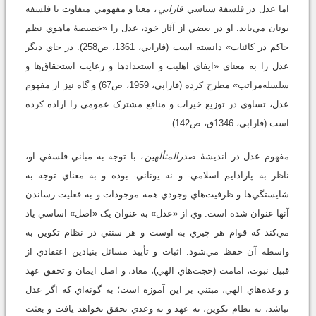
اما عدل در فلسفة سياسي
فارابي
، معنا و مفهومي متفاوت با فلسفه
يونان مي‌يابد. او در بعضي از آثار خود، عدل را «خصيصۀ ماهوي نظم
حاکم در کائنات» دانسته است (فارابي، 1361، ص258). در جاي ديگر
عدل را به معناي «ايفاي اهليت و استعدادها و رعايت استحقاق‌ها و
سلسله‌مراتب» مطرح کرده (فارابي، 1959، ص67) و گاه نيز از مفهوم
عدل، تساوي در توزيع خيرات و منافع مشترک عمومي را اراده کرده
است (فارابي، 1346ق، ص142).
مفهوم عدل در انديشۀ
صدرالمتألهين
، با توجه به مباني فلسفي او،
ناظر به پارادايم اسلامي- و نه يوناني- بوده و به معناي توجه به
شايستگي‌ها و ظرفيت‌هاي وجودي همة موجودات و به فعليت رساندن
آنها عنوان شده است. وي از «عدل» به عنوان يک «اصل» اساسي ياد
مي‌کند که قوام هر چيزي به اوست و هر سنتي در نظام تکوين به
واسطة آن حفظ مي‌شود. اثبات و تأييد مسائل بنيادين اعتقادي از
قبيل نبوت، امامت (حجت‌هاي الهي)، معاد، و اصل ايمان و تحقق عهد
و وعده‌هاي الهي، مبتني بر اين آموزه است؛ به گونه‌اي که اگر عدل
نباشد، نه نظام تکوين، نه عهد و نه وعدي تحقق نخواهد يافت و بعثت