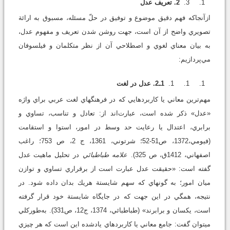
2. تعريف عدل
ازآنجاکه فهم دقيق موضوع و توفيق در حلّ مسئله، مسبوق به ارائة
تصويري واضح از آن است، جهت روشن شدن تعريف و مفهوم عدل،
به بيان معناي لغوي و اصطلاحي آن از نظر متکلمان و فيلسوفان
مي‌پردازيم:
1ـ2. عدل در لغت
مهم‌ترين معاني يا كاربردهايي که در فرهنگ‎­هاي لغت عربي براي واژه
«عدل» ذكر شده است، عبارت‌اند از: تعادل و تناسب، تساوي و
برابري، اعتدال يا رعايت حد وسط در امور، استوا و استقامت
(فيومي،1372، ص51-52؛ شرتوني، 1361، ج 2، ص 753؛ راغب
اصفهاني، 1412ق، ص 325).
علامه طباطبائي
در تحليل ماهيت عدل
گفته است: «حقيقت عدل عبارت است از برقراري تساوي و توازن
ميان امور؛ به گونه‎اي كه سهم شايستة هريك بدان داده شود. در
نتيجه، همگي در اين جهت كه در جايگاه شايستة خود قرار گرفته
است، يكسان و برابرند» (طباطبائي، 1374، ج12، ص331). به‌طور‌کلي
مي‎توان گفت: جامع معاني يا كاربردهاي يادشده اين است كه هر چيزي