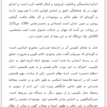
اندازۀ شايستگي و قابليت او وجود و کمال افاضه کرده است و اجزاي
جهان در يک هماهنگي دقيق بر اساس قوانين ثابت با هم پيوند دارند؛
به گونه‌اي که نظم حاکم بر موجودات و کل نظام خلقت، گواهي
روشن بر چنين عدلي است (سبحاني و محمد‌رضايي، 1384، ص115).
در روايات نيز آمده که جهان بر عدالت استوار شده است (مجلسي،
1403ق، ج3، ص83)، که به اين معنا از عدل اشاره دارد.
عدل به معناي تکويني آن در انديشۀ صدرايي، محوري اساسي است؛
به گونه‌اي که مي‌توان گفت بنيان وجودي عالم تکوين و ضرورت تحقق
آن در مدينۀ انساني بنا شده است. توضيح اينکه لازمۀ قول به عدل
تکويني، اعتراف به خير بودن عالم هستي و به تعبير فلسفي، اثبات
«نظام احسن» است. ايدۀ نظام احسن، يکي از مباحث مهم فلسفي
است که در انديشۀ فلاسفۀ اسلامي به طور عام، و در حکمت متعاليۀ
صدرايي به طور خاص، جايگاهي ويژه دارد. اين ايده از سويي به
مسئلۀ عدل تکويني، و از سوي ديگر به مسألۀ شر مربوط است.
صدرالمتألهين
بر اساس مباني فلسفي خود، موجودات هستي را فعل
حق‌تعالي و عين تجلي و ظهور اسما و صفات الهي، و صادر از نظام