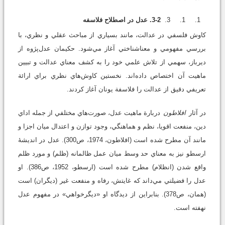
3-2. عدل در اصطلاح فلاسفه
کاوش فلسفي در عدالت، مانند بسياري از مباحث عقلي و نظري، با
بررسي مفهومي و معناشناختي آغاز مي‌شود. حکيمان عدل‌پژوه از
ديرباز، سهمي از تلاش علمي خود را به کشف معناي عدالت و تبيين
ماهيت آن اختصاص داده‌اند. نخستين کاوش‌هاي نظري براي ارائة
تعريفي دقيق از عدالت را فلاسفة يونان آغاز کردند.
در آثار
افلاطون
دربارة ماهيت عدل، صورت‌هاي مختلفي از جمله اداي
دين، منفعت اقويا، نظم و هماهنگي، وجود توازن و اعتدال ميان اجزا و
مانند آن مطرح شده است (افلاطون، 1974، ص300). عدل در انديشۀ
ارسطو نيز به معناي حد وسط ميان عمل ظالمانه (ظلم) و مورد ظلم
واقع شدن (انظلام) مطرح شده است (ارسطو، 1952، ص386). او
عدل را فضيلتي مي‌داند که غايتش، رفاه و منفعت غير (ديگران) است
(همان، ص378). بنابراين از ديدگاه او «ديگرخواهي» در مفهوم عدل
نهفته است.