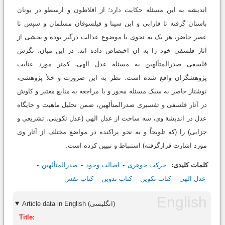
اندیشه به این مسئله حکایت دارد؛ از افلاطون و ارسطو در یونان
باستان گرفته تا فارابی و ابن سینا و فیلسوفان مسلمان و سپس تا
عصر حاضر، هر یک به نحوی با موضوع عدالت درگیر بوده و بخشی از
آثار فلسفی خود را به آن اختصاص داده اند. در این میان، نگرش
فلسفی صدرالمتألهین به مسئلة عدل الهی، کمتر مورد عنایت
پژوهشگران واقع شده است. نظر به این ضرورت و خلأ پژوهشی،
نوشتار حاضر به سبک مسئله محور و با مراجعه به منابع معتبر و کاوش
در آثار فلسفی و تفسیری صدرالمتألهین، ضمن تحلیل ماهیت و جایگاه
عدل در اندیشة وی، سه ساحت از عدل الهی (عدل تکوینی، تشریعی و
جزایی) را (که تلویحاً و به نحو پراکنده در مواضع مختلف از آثار وی
مورد اشارت قرارگرفته) استنباط و تبیین کرده است.
کلمات کلیدی:
حرکت جوهری
اصالت وجود
صدرالمتألهین
عدل الهی
کتاب تکوین
کتاب تدوین
کتاب نفس
Article data in English (انگلیسی)
Title: