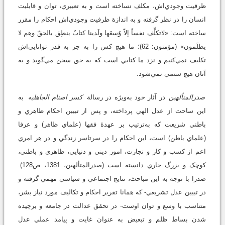
ظرفيت وجودي‌اش، مکلف نساخته است و به تعبيري، توان و قابليت
انسان را در نظر گرفته و به اندازة ظرفيت وجودي‌اش احکام را مقرر
ساخته است: «لاتکلِّف نفساً إلاّ وُسعَها ولَدينا کتابٌ ينطِق بالحقّ وهم لا
يظلَمون» (مؤمنون: 62)؛ ما هيچ کس را به جز به قدر توانايي‌اش
تکليف نمي‌کنيم و نزد ما کتابي است که به حق سخن مي‌گويد و به
آنان هيچ ستمي نمي‌شود.
صدرالمتألهين
در آثار خود به‌ويژه در رسالة
کسر اصنام الجاهليه
به
اين ساحت از عدل الهي پرداخته، و پس از تبيين احکام ظاهري و
باطني شريعت که به‌ترتيب بر عهدۀ فقها (علماي ظاهر) و عرفا
(علماي باطن) است، اين احکام را در سرتاسر زندگي و در هر امري
اعم از کسب و کار و تجارت، امور ديني و دنيايي، ظاهري و باطني،
کوچک و بزرگ جاري دانسته است (صدرالمتألهين، 1381، ص128).
صدرا با توجه به اين مباحث، نتايج اجتماعي و سياسي مهمي گرفته و
در تبيين عدل تشريعي- که همانا تقرير احکام و تکاليف مورد نياز بشر،
متناسب با وسع و توان اوست- در تحقق عدالت در جامعه و برچيده
شدن بساط ظلم و تبعيض به عنوان غايت و پيامد عملي عدل