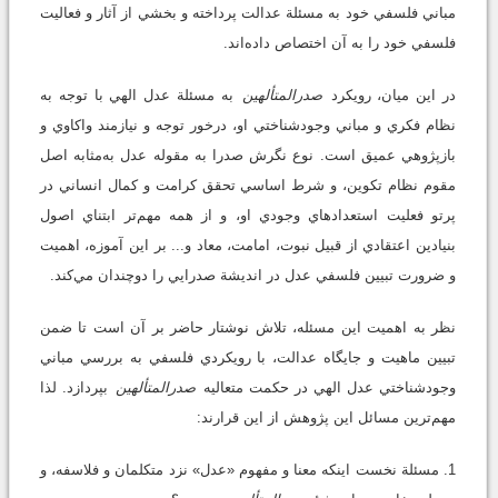
مباني فلسفي خود به مسئلة عدالت پرداخته و بخشي از آثار و فعاليت
فلسفي خود را به آن اختصاص داده‌اند.
در اين ميان، رويکرد
صدرالمتألهين
به مسئلة عدل الهي با توجه به
نظام فکري و مباني وجودشناختي او، درخور توجه و نيازمند واکاوي و
بازپژوهي عميق است. نوع نگرش صدرا به مقوله عدل به‌مثابه اصل
مقوم نظام تکوين، و شرط اساسي تحقق کرامت و کمال انساني در
پرتو فعليت استعدادهاي وجودي او، و از همه مهم‌تر ابتناي اصول
بنيادين اعتقادي از قبيل نبوت، امامت، معاد و... بر اين آموزه، اهميت
و ضرورت تبيين فلسفي عدل در انديشة صدرايي را دوچندان مي‌کند.
نظر به اهميت اين مسئله، تلاش نوشتار حاضر بر آن است تا ضمن
تبيين ماهيت و جايگاه عدالت، با رويکردي فلسفي به بررسي مباني
وجودشناختي عدل الهي در حکمت متعاليه
صدرالمتألهين
بپردازد. لذا
مهم‌ترين مسائل اين پژوهش از اين قرارند:
1. مسئلة نخست اينکه معنا و مفهوم «عدل» نزد متکلمان و فلاسفه، و