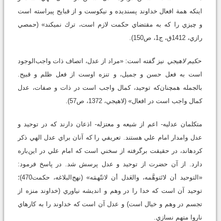
اينكه همة افعال خداوند پسنديده و نيكوست و از قبايح پيراسته است
و چيزي را كه به مقتضاي حكمت لازم است، ترك نمي‎كند» (حمصي
رازي، 1412ق، ‌ج1، ص150).
حكيم لاهيجي
نيز گفته است: «مراد از عدل، اتصاف ذات واجب‌الوجود
است به فعل حسن و جميل، و تنزه اوست از فعل ظلم و قبيح.
بالجمله همچنان‌كه توحيد، كمال واجب است در ذات و صفات، عدل
كمال واجب است در افعال» (لاهيجي، 1372، ص57).
متكلمان عدليه- اعم از شيعه و معتزله- اذعان دارند كه در توحيد و
عدل وامدار امام علي هستند. تعريفي را كه آنان براي عدل الهي ذكر
كرده‎اند، در حقيقت برگرفته از سخني است كه امام علي در اين‌باره
دارد. از آن حضرت از توحيد و عدل پرسش شد. در پاسخ فرمود:
«التوحيد أن لاتَتوهَّمه، والعَدل أن لاتتّهمَه» (نهج‌البلاغه، حكمت470)؛
توحيد آن است که خدا را در وهم و انديشه نياوري (خداوند منزه از
تجسم در وهم و خيال است) و عدل آن است كه خداوند را به كارهاي
ناروا متهم نسازي.