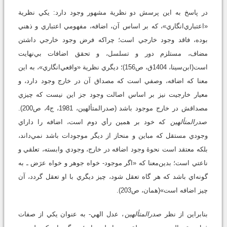
در پاسخ به اين پرسش دو نظرية مشهور وجود دارد: يکي نظرية
«اعتباري‌انگاري»، که بر اساس آن، اضافه، مفهومي اعتباري و ذهني
بوده، فاقد وجود خارجي است؛ چراکه فرض وجود خارجي داشتن
مضاف، مستلزم دور و تسلسل، و تحقق اضافات بي‌نهايت
است(ابن‌سينا، 1404ق، ص156)؛ ديگري نظرية «واقعي‌انگاري»، به اين
معنا که اضافه، وصفي است که مصداق آن در خارج وجود دارد، و
معيار خارجيت نيز بر اساس اصالت وجود جز اين نيست که چيزي
مصداقش در خارج موجود باشد (صدرالمتألهين، 1981، ج4، ص200).
صدرالمتألهين
که خود بر همين رأي دوم است، اضافه را داراي
وجودي مستقل که مباين و منحاز از ديگر موجودات باشد نمي‌داند،
بلکه معتقد است نحوۀ وجود اضافه در خارج، وجودي وابسته، تعلقي و
ناعتي است؛ بدين‌معنا که «اگر موجود- خواه جوهر و خواه عرَض ـ به
گونه‌اي باشد که هر گاه تعقل شود، چيز ديگري با او تعقل گردد، آن
چيز اضافه است»(همان، ص203).
بنابراين از نظر
صدرالمتألهين
، عدل الهي- به عنوان يکي از صفات