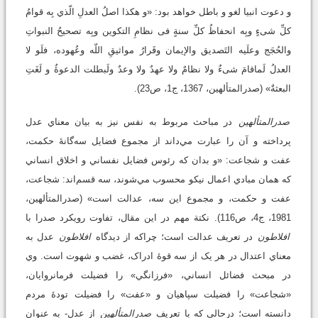
و دعوت انبيا لغو و باطل خواهد بود: «و هكذا اصلُ العدلِ الّذي بِه قوامُ
كلِّ شى‏ءٍ وبِه انحفاظُ كلِّ سنةٍ فى نظامِ التكوين وبِه تصحيحُ النبواتِ
والحُجَج وعلَيه التَصديق والإيمان وقَرارُ مواثيقِ اللّه وعُهوده، فلَو لا
العدلُ لَماقامَ شى‏ءٌ ولا نظامٌ ولا عهدٌ ولا وعدٌ ولَبطلت الدعوۀُ و لَغَتِ
البعثةٌ» (صدرالمتألهين، 1367، ج‏1، ص23).
صدرالمتألهين
در مباحث مربوط به نفس نيز به بيان معناي عدل
پرداخته و آن را عبارت مي‌داند از مجموع فضايل سه‌گانۀ حکمت،
عفت و شجاعت: «و بدان که رئوس فضايل نفساني و اخلاق انساني
که همان مبادي اعمال نيکو محسوب مي‌شوند، سه قسم‌اند: شجاعت،
عفت و حکمت، و مجموع اين سه، عدالت است» (صدرالمتألهين،
1981، ج4، ص116). نکتة مهم در اين مقال، تفاوت رويکرد صدرا با
افلاطون
در تعريف عدالت است؛ چراکه از ديدگاه
افلاطون
عدل به
معناي اعتدال در هر يک از سه قوۀ ادراک، غضب و شهوت است. وي
در مبحث فضائل انساني، «فرزانگي» را فضيلت فرمانروايان،
«شجاعت» را فضيلت سپاهيان و «عفت» را فضيلت تودۀ مردم
دانسته است؛ درحالي که با تعريف
صدرالمتألهين
از عدل- به عنوان