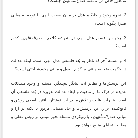
به طور خاص در انديشۀ
صدرالمتألهين
چيست؟
2. نحوۀ وجود و جايگاه عدل در ميان صفات الهي با توجه به مباني
صدرا چگونه است؟
3. وجوه و اقسام عدل الهي در انديشة کلامي
صدرالمتألهين
کدام
است؟
4. و مسئلة آخر كه ناظر به بُعد فلسفي عدل الهي است، اينکه عدالت
در حکمت متعاليه مبتني بر کدام اصول و مباني وجودشناختي است؟
اين پرسش‌ها و نظاير آن، بيانگر پيچيدگي مسئله و وجود مشکلات
عديده در درک ما از ماهيت و ابعاد عدالت به‌ويژه در بُعد فلسفي آن
است. بنابراين غايت و تلاش ما در اين نوشتار، يافتن پاسخي روشن و
قانع‌کننده براي اين پرسش‌ها و حل مسائل مزبور با تکيه بر آرا و
مباني
صدرالمتألهين
، با رويکردي مسئله‌محور مبتني بر روش عقلي و
مطالعة تحليلي منابع خواهد بود.