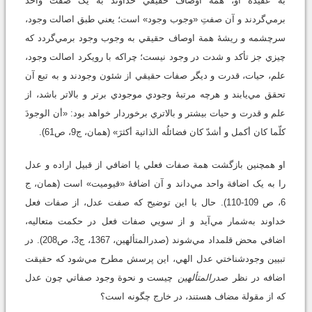
به عقيدة او، همة اوصاف حقيقي خداوند به يک صفت واحد
برمي‌گردند و آن صفتِ «وجوب وجود» است؛ يعني طبق اصالت وجود،
سرچشمه و ريشۀ همة اوصاف حقيقي به وجوب وجود برمي‌گردد که
چيزي جز تأکد و شدت در وجود نيست؛ چراکه با رويکرد اصالت وجود،
علم، حيات، قدرت و ديگر صفات حقيقي از شئون وجودند و به تبع آن
تحقق مي‌يابند و هر‌چه مرتبۀ وجودي موجودي برتر و بالاتر باشد، از
علم و قدرت و حيات بيشتر و بالاتري برخوردار خواهد بود: «أن الوجودَ
كلّما كان أكمل و أشدّ كان فضائلُه الذاتية أكثرَ» (همان، ج9، ص61).
او همچنين بازگشت همة صفات فعلي يا اضافي از قبيل اراده و عدل
را به يک اضافة واحد مي‌داند و آن اضافۀ «قيوميت» است (همان، ج
6، ص 109-110). حال با اين توضيح که صفت عدل، از صفات فعل
خداوند به‌شمار مي‌آيد و از سويي صفات فعل در حکمت متعاليه،
اضافي محض قلمداد مي‌شوند (صدرالمتألهين، 1367، ج3، ص208). در
تبيين وجودشناختي عدل الهي، اين پرسش مطرح مي‌شود که حقيقت
اضافه در نظر
صدرالمتألهين
چيست و نحوة وجود صفاتي چون عدل
که از مقولة مضاف هستند، در خارج چگونه است؟