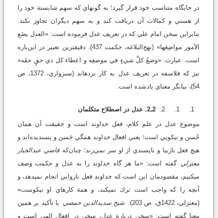
در جايگاه متناسب خود قرار گيرد؛ به ‌گونه‎اي كه سهم شايستة خود را
از هستي و كمالات آن دريافت كند و به سهم ديگران تجاوز نكند.
بنابراين سخن امام علي كه در تعريف عدل فرموده است: «العدل يضَع
الأمور مواضِعَها» (نهج‌البلاغه، حكمت 437). دقيق‎ترين تعبير در اين‌باره
است. عبارت: «وضعُ كلِّ شيءٍ في موضعِه و اعطاء كل ذي حقٍ حقَه»
نيز كه فلاسفه در تعريف عدل به كار برده‎اند (سبزواري، 1372، ص
54)، بيانگر معناي يادشده است.
2ـ2. عدل در اصطلاح متكلمان
موضوع عدل در علم كلام، فعل خداوند است و حقيقت آن همان
حُسن و نيكويي است؛ يعني افعال خداوند همگي حَسن و پسنديده‌اند و
هيچ فعل نازيبا و ناپسندي از او سر نمي‌زند؛ چنان‌که
قاضي عبدالجبار
معتزلي
گفته است: «ما هر گاه خداوند را به عدل و حكمت وصف
مي‎كنيم، مقصودمان اين است كه خداوند فعل ناروايي انجام نمي‎دهد، و
آنچه را كه واجب است ترك نمي‎كند، و همة كارهاي او نيكوست»
(معتزلي، 1422ق، ص 203).
شيخ سديد‌الدين حمصي
با تأکيد بر همين
معنا گفته است: «سخن دربارة عدل، سخن در افعال الهي است و