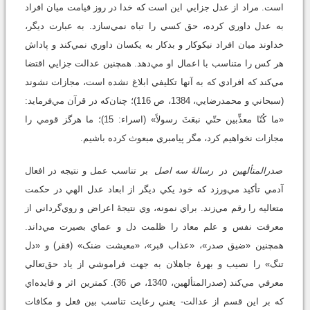
است. مراد از عدل جزايي اين است که خدا در روز قيامت ميان افراد
به عدل داوري کرده، حق کسي را تباه نمي‌سازد. به عبارت ديگر،
خداوند ميان افراد نيکوکار و بدکار به يکسان داوري نمي‌کند و پاداش
هر کس را متناسب با اعمال او مي‌دهد. همچنين عدالت جزايي اقتضا
مي‌کند که افرادي که به آنها تکليفي ابلاغ نشده است، مجازات نشوند
(سبحاني و محمدرضايي، 1384، ص 116)؛ چنان‌که در قرآن مي‌فرمايد:
«ما کُنّا معذِّبين حتّي نبعَثَ رسولاً» (اسراء: 15)؛ ما هرگز قومي را
مجازات نخواهيم کرد، مگر پيامبري مبعوث کرده باشيم.
صدرالمتألهين
در
رسالۀ سه اصل
بر تناسب عمل و نتيجه در افعال
آدمي تأکيد مي‌ورزد که خود يکي ديگر از ابعاد عدل الهي در حکمت
متعاليه را رقم مي‌زند. براي نمونه، وي نتيجۀ اعراض و روي‌گرداني از
معرفت نفس و علم معاد را ظلمت دل و عماي بصيرت مي‌داند.
همچنين «ضيق صدر»، «عذاب قبر»، «معيشت ضنک» (فقر) و «دل
تنگ» را نصيب و بهرۀ جاهلان به جهت فراموشي از ياد حق‌تعالي
معرفي مي‌کند (صدرالمتألهين، 1340، ص 36). کمترين اثر و فايده‌اي
که بر اين قسم از عدالت- يعني رعايت تناسب بين فعل و مکافات