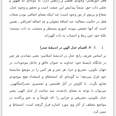
فعل حق‌تعالي- وجودي تعلقي و رابطي دارد؛ به گونه‌اي که ظهور و
تجلي ذات حق، منشأ پيدايش اين صفت است و تحقق و وجود عدل،
شعاع و پرتوي از نور وجود است؛ چه اينکه معناي اضافي بودن صفات
فعل در حکمت متعاليه- چه اضافة مقولي و چه اضافة اشراقي ـ همين
است که آنها حقيقي نبوده، اموري مستقل و منتسَب به ذات نيستند؛
بلکه خود عين ربط و انتساب به ذات الهي‌اند.
4. اقسام عدل الهي در انديشة صدرا
بر اساس تعريف رايج عدل در انديشۀ اسلامي- يعني نشاندن هر چيز
در جايگاه بايستۀ خود- خداوند به عنوان خالق و جاعل موجودات، در
جهان تکوين، تشريع و جزا، هر چيز و هر کس را در موضع شايستة
خود قرار مي‌دهد؛ به گونه‌اي که استحقاق و استعداد هيچ موجودي
ضايع نگردد. با کاوش در آثار فلسفي و تفسيري
صدرالمتألهين
،
مي‌توان با توجه به معناي يادشده، سه ساحت از عدل الهي، يعني
عدل تکويني، تشريعي و جزايي را -که تلويحاً و به نحو پراکنده در
مواضع مختلف از آثار وي مورد اشاره قرار گرفته است- استنباط و
تبيين كرد.