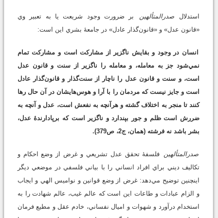
استدلال
صدرالمتألهين
بر ضرورت وجود شريعت يا به تعبير وي
«قانون عدل» و «قانون‌گذار عادل» در جامعۀ بشري اين است:
انسان در وجود و بقايش ناگزير از مشارکت است و مشارکت تمام
نمي‌شود جز به معامله، و معامله را ناگزير از سنت و قانون عدل
است، و سنت و قانون عدل را ناچار از سنت‌گذار و قانون‌گذار عادل
است و جايز نيست که مردمان را با آرا و هوس‌هايشان در آن حال رها
کنند تا منجر به اختلاف گشته و هرآنچه به نفعش است، عدل و آنچه به
ضررش است ظلم و جور بپندارد و ناگزير است که برپادارندۀ عدل،
بشر باشد نه فرشته (همان، ج2، ص379).
صدرالمتألهين
فلسفۀ تحقق عدل تشريعي و غرض از وضع احکام و
تکاليف ديني براي افراد انساني را با بياني فلسفي در موضعي ديگر
اين­چنين توضيح مي‌دهد: غرض از وضع قوانين و نواميس الهي و ايجاب
و الزام عبادات و طاعات اين است که عالم غيب، عالم شهادت را به
استخدام درآورد و شهوات و اميال نفساني، خادم عقل و مطيع فرمان