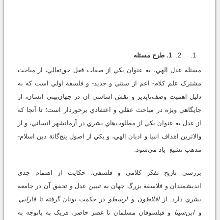
1. طرح مسئله
مسئله عدل الهي، به عنوان يکي از صفات فعل حق‌تعالي، از مباحث
مشترک علم کلام- اعم از سنتي و جديد- و فلسفة اولي است که به
دليل اهميت وصف‌ناپذير و نقش اساسي آن در جهان‌بيني انسان، از
جايگاهي ويژه‌ در مباحث عقلي و اعتقادي برخوردار است؛ تا آنجا که
از عدل به عنوان يکي از مطلوب‌هاي بشري در آرمانشهر انساني، و از
والاترين اهداف انبيا و اديان الهي، و يکي از اصول پنج‌گانة دين اسلام-
مذهب تشيع- ياد مي‌شود.
بررسي تاريخ تفکر کلامي و فلسفي، حکايت از اهتمام جدي
انديشمندان و فلاسفة بزرگ جهان به تبيين عدل و تحقق آن در جامعة
بشري دارد. از
افلاطون
و
ارسطو
در حکمت يونان گرفته تا
فارابي
و
ابن‌سينا
و فيلسوفان مسلمان تا عصر ‌حاضر، هريک به باتوجه به