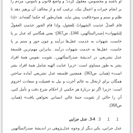
او باشند و محسوس، معقول گردد؛ و واضع قانون و ناموس، مردم را
بر انجام خيرات و اعمال نيک، ترغيب کند و از مخالف آن پرهيز دهد تا
ظلم و ستم و سوءعاقبت پيش نيايد. همان‌طور که حکما گفته‌اند: «إذا
قامَ العدلُ خدَمت الشهواتُ لِلعقول، وإذا قامَ الجور خدَمتِ العقولُ
لِلشَهوات» (صدرالمتألهين، 1346، ص367)؛ يعني هنگامي که عدل بر پا
خاست، شهوات به خدمت عقل‌ها درآيند و چون جور و ستم بر پا
خاست، عقل‌ها به خدمت شهوات درآيند. بنابراين مهم‌ترين فلسفۀ
عدل تشريعي در انديشۀ
صدرالمتألهين
، تقويت نفوس همۀ افراد
بشر به طور مساوي است: «زيرا عنايت الهيه شامل همۀ افراد بشر
است» (همان، ص363). همچنين فلسفه عدل تشريعي آماده ساختن
همگان براي ارتحال به عالم آخرت و نيل به فضيلت و سعادت اخروي
است: «زيرا اگر تو دربارۀ هر حکمي از احکام شرع دقت و تأمل کني،
آن را خالي از تقويت جنبۀ عالي انساني نخواهي يافت» (همان،
ص368).
3-4. عدل جزايي
عدل جزايي، يکي ديگر از وجوه عدل‌پژوهي در انديشۀ
صدرالمتألهين