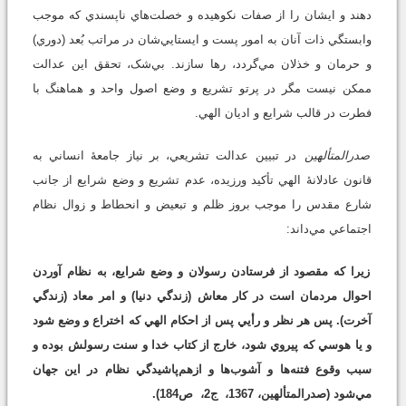
دهند و ايشان را از صفات نکوهيده و خصلت‌هاي ناپسندي که موجب
وابستگي ذات آنان به امور پست و ايستايي‌شان در مراتب بُعد (دوري)
و حرمان و خذلان مي‌گردد، رها سازند. بي‌شک، تحقق اين عدالت
ممکن نيست مگر در پرتو تشريع و وضع اصول واحد و هماهنگ با
فطرت در قالب شرايع و اديان الهي.
صدرالمتألهين
در تبيين عدالت تشريعي، بر نياز جامعۀ انساني به
قانون عادلانۀ الهي تأکيد ورزيده، عدم تشريع و وضع شرايع از جانب
شارع مقدس را موجب بروز ظلم و تبعيض و انحطاط و زوال نظام
اجتماعي مي‌داند:
زيرا که مقصود از فرستادن رسولان و وضع شرايع، به نظام آوردن
احوال مردمان است در کار معاش (زندگي دنيا) و امر معاد (زندگي
آخرت). پس هر نظر و رأيي پس از احکام الهي که اختراع و وضع شود
و يا هوسي که پيروي شود، خارج از کتاب خدا و سنت رسولش بوده و
سبب وقوع فتنه‌ها و آشوب‌ها و ازهم‌پاشيدگي نظام در اين جهان
مي‌شود (صدرالمتألهين، 1367،
ج2،
ص184).