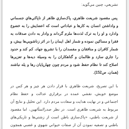
تشريعي، چنين مي‌گويد:
پس مقصود شريعت ظاهري، پاک‌سازي ظاهر از ناپاکي‌هاي جسماني
و واداشتن انسان به کارها و عباداتي است که اعضايش را به خضوع
وادارد و او را به ترک لذت‌ها ملزم گرداند و وادار به دادن صدقات به
فقرا و مساکين نموده و شمار اهل ايمان را در اثر زناشويي‌ها بيش، و
شمار کافران و منافقان و مفسدان را با تشريع جهاد، کم کند و حدود
را جاري سازد و ظالمان و گناهکاران را به وسيلة ديه‌ها و تعزيرها
اصلاح کند تا نظام حفظ شود و مردم چون چهارپايان رها و يله نباشند
(همان، ص152).
با اين تصريح، شريعت ظاهري با قرار دادن هر چيز و هر کس در
موضع خويش، نقشي عمده در برقراري عدالت و حفظ نظام
اجتماعي و در نهايت هدايت و سعادت مردم دارد. اين تحليل و نتايج آن
مربوط به شريعت ظاهري است. در نظر
صدرالمتألهين
، اما مقصود
از شريعت باطني، «پاک‌سازي باطن است از زشتي‌ها و تاريکي‌هاي
باطني و تصفيه نمودن آن از صفات حيواني شهوي و غضبي همچون