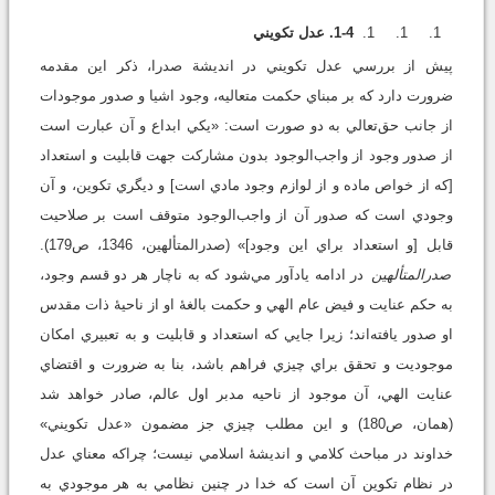
1-4. عدل تکويني
پيش از بررسي عدل تکويني در انديشة صدرا، ذکر اين مقدمه
ضرورت دارد که بر مبناي حکمت متعاليه، وجود اشيا و صدور موجودات
از جانب حق‌تعالي به دو صورت است: «يکي ابداع و آن عبارت است
از صدور وجود از واجب‌الوجود بدون مشارکت جهت قابليت و استعداد
[که از خواص ماده و از لوازم وجود مادي است] و ديگري تکوين، و آن
وجودي است که صدور آن از واجب‌الوجود متوقف است بر صلاحيت
قابل [و استعداد براي اين وجود]» (صدرالمتألهين، 1346، ص179).
صدرالمتألهين
در ادامه يادآور مي‌شود که به ناچار هر دو قسم وجود،
به حکم عنايت و فيض عام الهي و حکمت بالغۀ او از ناحيۀ ذات مقدس
او صدور يافته‌اند؛ زيرا جايي که استعداد و قابليت و به تعبيري امکان
موجوديت و تحقق براي چيزي فراهم باشد، بنا به ضرورت و اقتضاي
عنايت الهي، آن موجود از ناحيه مدبر اول عالم، صادر خواهد شد
(همان، ص180) و اين مطلب چيزي جز مضمون «عدل تکويني»
خداوند در مباحث کلامي و انديشۀ اسلامي نيست؛ چراکه معناي عدل
در نظام تکوين آن است که خدا در چنين نظامي به هر موجودي به