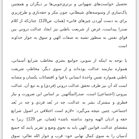
تحصيل خواست‌هاي شهواني و برتري‌جويي‌ها بر ديگران و همچنين
پاک‌سازي از وسوسه‌هاي شيطاني، چون مکر و حقه‌بازي و طرح‌ريزي
براي به دست آوردن چيزهاي فاني» (همان، ص128). چنان‌که از کلام
صدرا پيداست، غرض از شريعت باطني نيز ايجاد عدالت دروني بين
قواي نفس به منظور تشبه به صفات الهي و سوق به جوار خداوند
است.
با توجه به اينکه از سويي، جوامع بشري مخاطب شرايع آسماني،
همواره نيازمند عدالت بوده‌اند و از سوي ديگر، مخاطبِ شريعت
باطني همواره نفس واحدۀ انساني با قوا و اقتضائات يکسان و مشابه
است که آن نيز ظرف تحقق عدالت دروني (فردي) و به تبع آن، عدالت
بيروني (اجتماعي) است،
صدرالمتألهين
بر اساس اين ضرورت و نياز
فطري و مشترک بشر به عدالت، چه در بُعد فردي و چه در بُعد
اجتماعي، چنين نتيجه مي‌گيرد: «لازم است اختلافي در اصول شرايع
حقه و اديان الهيه وجود نداشته باشد» (همان، ص 129)؛ زيرا به
مقتضاي عدالت، قوانين الهي بايد به نحوي وضع و تقرير يابند که جميع
آدميان را به سوي کمال نهايي خود- قرب و جوار الله تعالي- سوق