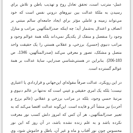
عمل- مترتب است، تحقق تعادل روح و تهذيب باطن و تلاش براي
رسيدن به ملکۀ عدالت بين نيروهاي دروني نفس است که خود
مي‌تواند زمينه و عاملي مؤثر براي ايجاد جامعه‌اي سالم مبتني بر
انصاف و اعتدال به‌شمار آيد؛ چه اينکه
صدرالمتألهين
مراتب و منازل
وجود را منفصل و منفک از يکديگر نمي‌داند بلکه همة عوالم وجود و
مراتب دنيوي (حسي)، برزخي، و عقلاني هستي را يک حقيقت واحد
متصل و مشکک، تصور و معرفي مي‌کند (صدرالمتألهين، 1346، ص
183-206). بنابراين در هستي‌شناسي صدرايي، سايۀ عدالت بر همة
عوالم گسترده است.
در اين رويکرد، عدالت صرفاً مقوله‌اي اين‌جهاني و قراردادي يا اعتباري
نيست؛ بلکه يک امري حقيقي و عيني است که نه‌تنها در عالم دنيوي و
مرتبۀ حسي وجود، بلکه در مراتب برزخي و عقلاني (عالم برزخ و
آخرت) نيز منشأ أثر و فايده است. اين‌گونه عدالت اقتضا مي‌کند که به
تعبير
صدرالمتألهين
، هر آن کس که امروز دلش کسب نور معرفت
نکرده باشد و به علم زنده نشده باشد، در آن روز که اين نور
محسوس چون نور آفتاب و ماه و غير آن، باطل و خاموش شود، وي