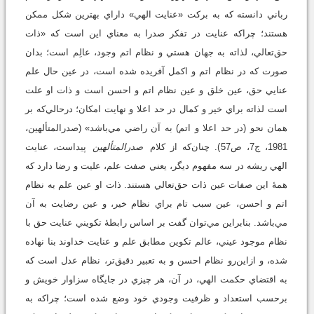
رباني دانسته که به برکت «عنايت الهي» داراي بهترين شکل ممکن
هستند؛ چراکه عنايت در تفکر صدرا به معناي اين است که «ذات
حق‌تعالي، لذاته به جهان هستي و نظام اتم وجود، عالِم است؛ بدان
صورت که در نظام اتم و اکمل آفريده شده است، در عين حال علم
عنايي حق، عين خلق و عين نظام اتم و احسن است و ذات او علت
است لذاته براي خير و کمال در حد اعلا و نهايت امکان؛ در‌حالي‌که بر
همان نحو (در حد اعلا و اتم) به آن راضي مي‌باشد» (صدرالمتألهين،
1981، ج7، ص57). چنان‌که از کلام
صدرالمتألهين
پيداست، عنايت
الهي ريشه در سه مفهوم ديگر، يعني صفت علم، عليت و رضا دارد که
همۀ اين صفات عين ذات حق‌تعالي هستند. ذات او عين علم به نظام
اتم و احسن، عين سبب تام براي نظام خير، و عين رضايت به آن
مي‌باشد. بنابراين مي‌توان گفت بر اساس رابطۀ تکويني عنايت حق با
نظام موجود عيني، عالم تکوين مطابق علم و عنايت خداوند بنا نهاده
شده، و ازاين‌رو نظام احسن و به تعبير دقيق‌تر، نظام عدل است که
به اقتضاي حکمت الهي، در آن، هر چيزي در جايگاه سزاوار خويش و
برحسب استعداد و ظرفيت وجودي خود وضع شده است؛ چراکه به