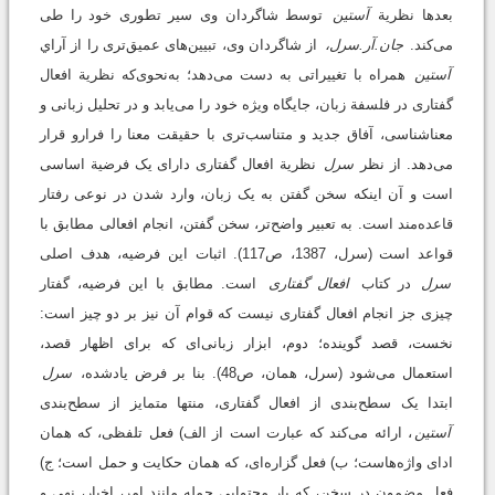
بعدها نظریة
آستین
توسط شاگردان وی سیر تطوری خود را طی
می‌کند.
جان.آر.سرل،
از شاگردان وی، تبیین‌های عمیق‌تری را از آراي
آستین
همراه با تغییراتی به دست می‌دهد؛ به‌نحوی‌که نظریة افعال
گفتاری در فلسفة زبان، جایگاه ویژه خود را می‌یابد و در تحلیل زبانی و
معناشناسی، آفاق جدید و متناسب‌تری با حقیقت معنا را فرارو قرار
می‌دهد. از نظر
سرل
نظریة افعال گفتاری دارای یک فرضیة اساسی
است و آن اینکه سخن گفتن به یک زبان، وارد شدن در نوعی رفتار
قاعده‌مند است. به تعبیر واضح‌تر، سخن گفتن، انجام افعالی مطابق با
قواعد است (سرل، 1387، ص117). اثبات این فرضیه، هدف اصلی
سرل
در کتاب
افعال گفتاری
است. مطابق با این فرضیه، گفتار
چیزی جز انجام افعال گفتاری نیست که قوام آن نیز بر دو چیز است:
نخست، قصد گوینده؛ دوم، ابزار زبانی‌ای که برای اظهار قصد،
استعمال می‌شود (سرل، همان، ص48). بنا بر فرض یادشده،
سرل
ابتدا یک سطح‌بندی از افعال گفتاری، منتها متمایز از سطح‌بندی
آستین
، ارائه می‌کند که عبارت‌ است از الف) فعل تلفظی، که همان
ادای واژه‌هاست؛ ب) فعل گزاره‌ای، که همان حکایت و حمل است؛ ج)
فعل مضمون در سخن، که بار محتوایی جمله مانند امر، اخبار، نهی و