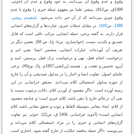
وقوع و عدم وقوع آن می‌دانند، نه خود وقوع و عدم آن (خوئی،
1399ق، ص412). بيشتر علما نیز مفهوم جملة‌ خبری را وقوع یا عدم
وقوع چيزي می‌دانند كه از آن خبر داده می‌شود
(سعیدی روشن،
1389، ص193)
. در مقابل جملات خبري، عبارت‌ها و گزاره‌هاي انشايی
قرار دارند. به گفتة برخي، جملة‌ انشايی، مرکب تامّی است که قابل
تصدیق و تکذیب نيست. (خوانساری، بي‌تا، ج1، ص 68). بعضي ديگر در
تعريف آن آورده‌اند: عبارات انشايی، متضمن انشا؛ يعني امر و
درخواست انجام فعل، نهی و درخواست ترک فعل، پرسش، امید و
آرزو، تحسین و تعجب و... هستند (زرکشی،1957م، ج2، نوع45). برخی
علماي اصول، تفاوت انشا و اخبار را در مدلول تصدیقی، و آن را خارج
از حوزة مدلول استعمالی کلام می‌دانند.
محقق خراسانی
در این
زمینه آورده است: «اگر مقصود از آوردن کلام، دلالت برثبوت نسبت یا
نفی آن درعالم خارج یا ذهن باشد، كلام خبري است؛ و چنانچه مقصود
از کلام، ایجاد معانی به‌وسیلة الفاظ و ثبوت و تحقق معانی باشد، كلام
انشايي است» (آخوند خراسانی، 1406 ق، ص12).
خوئی‌
 نیز تفاوت
گزاره‌های انشايی و خبری را در مراد استعمالی کلام مي‌داند و
می‌نویسد: «اگر جمله به‌قصد حکایت از خارج گفته شود، اِخباري است