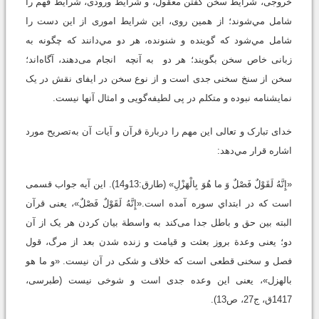
خروجی، شرایط سخن گفتن معقول، و شرایط ورودی، شرایط فهم را
شامل مي‌شوند؛ از همین روی، این شرایط اموری از این دست را
شامل مي‌شود که گوینده و شنونده، هر دو مي‌دانند که چگونه به
زبانی خاص سخن بگویند؛ هر دو به آنچه انجام می‌دهند، آگاه‌اند؛
سخن از سنخ سخنی جدی است و از نوع سخن در ایفای نقش در یک
نمایشنامه نبوده و متکلم در پی لطیفه‌گویی و امثال آنها نیست.
خدای تبارک و تعالی این مهم را دربارة قرآن و آیات آن به‌تصریح مورد
اشاره قرار مي‌دهد:
«إِنَّهُ لَقَوْلٌ فَصْلٌ وَ ما هُوَ بِالْهَزْلِ» (طارق:13و14). این آیه جواب قسمی
است که در ابتداي سوره آمده است.«إِنَّهُ لَقَوْلٌ فَصْلٌ»، یعنی قرآن
البته بین حق و باطل جدا می‌کند به واسطة بیان کردن هر یک از آن
‌دو؛ یعنی وعدة بروز بعثت و قیامت و زنده شدن بعد از مرگ، قول
فصل و سخنی قطعی است که خلاف و شکی در آن نیست. «و ما هو
بالهزل»، یعنی این وعده جدی است و شوخی نیست (طبرسی،
1417ق، ج27، ص13).