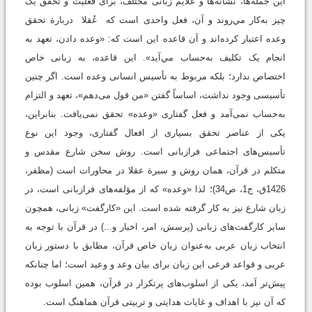
این جمله‌ها، نشانه‌ها و علايم زبانی مختلف، برای فعلیت و تحقق یک
چیز به‌کار مي‌روند و آن، فعل واحدی است که عُقلا دربارة تحقق
وعده اعتبار کرده‌اند و آن قاعده این است که: «وعده دادن، تعهد به
انجام یک تکلیف به‌حساب مي‌آید». این قاعده، به زبانی خاص
اختصاص ندارد؛ بلکه مربوط به تأسیس انسانی وعده است. اگر چنین
تأسیسی وجود نداشت، اساساً گفتن «من قول می‌دهم»، تعهد و التزام
به‌حساب نمی‌آمد و فعل گفتاری «وعده» تحقق نمی‌یافت. بنابراين،
یکی از عناصر تحقق بسیاری از افعال گفتاری، وجود این نوع
تأسیس‌های اجتماعی فرازبانی است. روش سخن شارع مقدس و
متکلم در قرآن، همان روش و سیرة عقلا در محاورات است (مظفر،
1426ق، ج1، ص34)؛ لذا «وعده» که از مؤلفه‌های فرازبانی است، در
زبان شارع نیز به کار گرفته شده است. این «کارگفت» زبانی، همچون
سایر کارگفت‌های زبانی (پرسش، امر، اخبار و...) در قرآن با توجه به
انتخاب زبان عربی به‌عنوان زبان خاص قرآن، مطابق با دستور زبان
عربی و قواعد فرعی این زبان برای بیان وعد و وعید است؛ اما چنانکه
پیش‌تر آمد، یکی از اسلوب‌های پرتکرار در قرآن، همین اسلوب بوده
که آن نیز با اهداف و غایات هدایتی و تربیتی قرآن هماهنگ است.