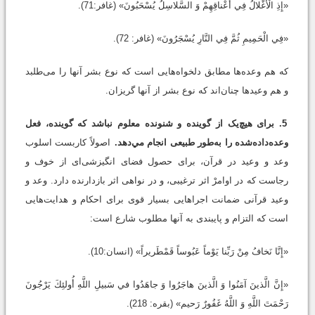
«إِذِ الْأَغْلالُ فِي أَعْناقِهِمْ وَ السَّلاسِلُ يُسْحَبُونَ» (غافر:71).
«فِي الْحَمِيمِ ثُمَّ فِي النَّارِ يُسْجَرُونَ» (غافر: 72).
که هم وعده‌ها مطابق دلخواه‌هایی است که نوع بشر آنها را می‌طلبد
و هم وعید‌ها چنان‌اند که نوع بشر از آنها گریزان.
5. برای هیچ‌یک از گوینده و شنونده معلوم نباشد که گوینده، فعل
وعده‌داده‌شده را به‌طور طبیعی انجام مي‌دهد.
اصولاً کاربست اسلوب
وعد و وعید در قرآن، برای حصول فضای انگیزشی‌ای از خوف و
رجاست که در اوامرْ اثر ترغیبی، و در نواهی اثر بازدارنده دارد. وعد و
وعید قرآنی ضمانت اجراهایی بسیار قوی برای احکام و هدایت‌هایی
است که التزام و پایبندی به آنها مطلوب شارع است:
«إِنَّا نَخافُ مِنْ رَبِّنا يَوْماً عَبُوساً قَمْطَريراً» (انسان:10).
«إِنَّ الَّذينَ آمَنُوا وَ الَّذينَ هاجَرُوا وَ جاهَدُوا في‏ سَبيلِ اللَّهِ أُولئِكَ يَرْجُونَ
رَحْمَتَ اللَّهِ وَ اللَّهُ غَفُورٌ رَحيم» (بقره: 218).