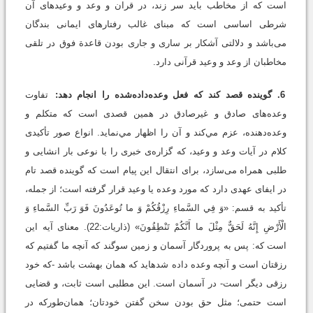
است که از مخاطب باید سر زند، در قران و وعد و وعیدهای آن
شرطی اساسی است که مبنای غالب رفتارهای ایمانی بندگان
می‌باشد و دلالتی آشکار بر ساری و جاری بودن قاعدة فوق در تلقی
مخاطبان از وعد و وعید قرآنی دارد.
6. گوینده قصد کند که فعل وعده‌داده‌شده را انجام دهد:
تفاوت
وعده‌های صادق و غیرصادق در همین قصدی است که متکلم و
وعده‌دهنده، عزم مي‌كند و آن را اظهار مي‌نماید. انواع صور تأکیدی
کلام در آیات وعد و وعید، که گزاره‌ی خبری را با نوعی بار انشايی و
طلبی همراه می‌سازد، برای انتقال این پیام است که گوینده قصد تام
در ایفای عهدی دارد که مورد وعده یا وعید قرار گرفته است؛ از جمله،
تأکید به قسم: «وَ فِي السَّماءِ رِزْقُكُمْ وَ ما تُوعَدُونَ فَوَ رَبِّ السَّماءِ وَ
الْأَرْضِ إِنَّهُ لَحَقٌّ مِثْلَ ما أَنَّكُمْ تَنْطِقُونَ» (ذاریات:22). معناى آيه اين
است كه: پس به پروردگار آسمان و زمين سوگند كه آنچه ما گفتيم كه
رزقتان است و آنچه وعده داده شده‏ايد كه همان بهشت باشد -كه خود
رزقى ديگر است- در آسمان است. اين مطلبى است ثابت، و قضايى
است حتمى؛ مثل حق بودن سخن گفتن خودتان؛ همان‌طوركه در