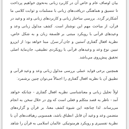
بیان اوصاف عام و خاص آن در کاربرد زبانی به‌نحوی خواهیم پرداخت
تا تنسیق و هماهنگی دریافت‌های زبانی با مسلمات و ثوابت کلامی ما
آشکارتر گردد. بررسی ساختار زبانی و کاربردهای زبانی وعد و وعید در
قرآن، از مباحث مهم این نوشتار است. کشف مدلول زبانی وعد و
وعیدهای قرآنی با رویکرد مبتنی بر فلسفة زبان و به شکل خاص،
نظریة افعال گفتاری
آستین
و
جان.آر.سرل
مبنا خواهد بود؛ از اين‌رو
تبیین نوع وعد و وعیدهای قرآنی با رویکردی تطبیقی، جان‌مایة اصلی
تحقیق پیش‌روی مي‌باشد.
همچنین برخی فواید عملی بررسی مدلول زبانی وعد و وعید قرآنی و
تطبیق آن با نظریه افعال گفتاری را اجمالاً می‌توان چنین برشمرد:
اولاً تحلیل زبانی و معناشناسی نظریه افعال گفتاری - چنانکه خواهد
آمد - ناظر به قصد متکلم و فعلی است که وی در خلال سخن به انجام
می‌رساند. لذا چنانچه این شیوة کشف معنا، بر قرآن و گزاره‌های
متضمن وعد و وعید آن قابل انطباق باشد، همسویی رهیافت‌های آن با
نظریة تفسیری و رویکرد هرمنوتیکی عالمان اسلامی به قرآن را شاهد