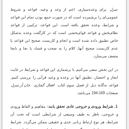
سرل
برای وعده‌سپاری، اعم از وعد و وعید، قواعد و شروط
عمومی‌ای را برشمرده است که در صورت جمع بودن تمام این قواعد
و شرایط، وعده تحقق یافته است. این قواعد، ترکیبی از قواعد
نظام‌بخش و قواعد قوام‌بخشی است که در کارگفت وعده به‌شکل
خاص تطبیق داده شده است و انجام و کاربست صحیح این قواعد یا
عدم کاربست صحیح آنها، کلام را به صحت و فساد یا بجا و نابجا
متصف می‌سازد.
در این بخش سعی می‌کنیم با برشماری این قواعد و شرایط در غایت
ایجاز و اختصار، تطبیق آنها در وعده و وعید قرآنی را بررسی كنيم.
قواعد نه‌گانة ذیل از فصل سوم کتاب
افعال گفتاری
جان.آر.سرل
صفحات 169-194 می‌باشد:
1. شرایط ورودی و خروجی عادی تحقق یابند:
مفاهیم و الفاظ ورودی
و خروجی، ناظر به طیف وسیعی از شرایطی است که تحت آن
شرایط، هر نوع ارتباط زبانی جدی و حقیقی ممکن مي‌گردد. شرایط