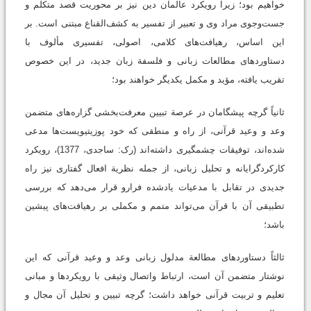
خواهیم بود؛ زیرا رویکرد عالمان دین نیز بر محوریت قصد متکلم و
جست‌وجوی مراد وی و تعبیر از تفسیر به کشف‌القناع مبتنی است. بر
این اساس، رهیافت‌های ‌کلامی، اصولی، تفسیری مألوف با
دستاوردهای مطالعات زبانی و فلسفة زبان جدید، در این خصوص
تقریب یافته، مؤید و مکمل یکدیگر خواهند بود؛
ثانیاً گرچه پیشگامان در عرصة تبیین معرفت‌بخشی گزاره‌های متضمن
وعد و وعید قرآنی، از راه و منطقی که خود پوزیتیویست‌‌ها مدعی
شده‌اند، توفیقات چشمگیری داشته‌اند (رک: ساجدی، 1377)، رویکرد
کارکرد‌گرایانه و تحلیل زبانی، از جمله نظریة افعال گفتاری نیز راه
جدیدی در تقابل با مدعیات يادشده فرارو قرار می‌دهد که بررسی
تطبیقی آن با قرآن می‌تواند متمم و مکملی بر رهیافت‌های پیشین
باشد؛
ثالثاً دستاوردهای مطالعة مدلول زبانی وعد و وعید قرآنی که این
نوشتار متضمن آن است، ارتباط واتصال وثیقی با رویکردها و مبانی
تعلیم و تربیت قرآنی خواهد داشت؛ گرچه تبیین و تحلیل آن مجال و