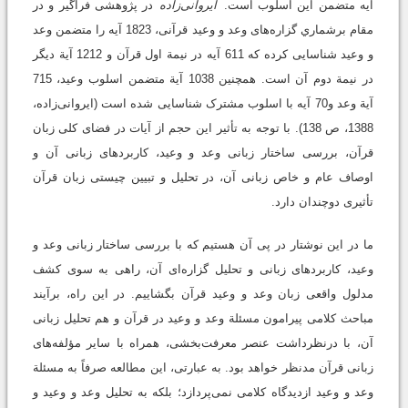
آیه متضمن این اسلوب است.
ایروانی‌زاده
در پژوهشی فراگیر و در
مقام برشماري گزاره‌های وعد و وعید قرآنی، 1823 آیه را متضمن وعد
و وعید شناسایی کرده که 611 آیه در نیمة اول قرآن و 1212 آیة دیگر
در نیمة دوم آن است. همچنین 1038 آیة متضمن اسلوب وعید، 715
آیة وعد و70 آیه با اسلوب مشترک شناسایی شده است (ایروانی‌زاده،
1388، ص 138). با توجه به تأثیر این حجم از آیات در فضای کلی زبان
قرآن، بررسی ساختار زبانی وعد و وعید، کاربردهای زبانی آن و
اوصاف عام و خاص زبانی آن، در تحلیل و تبیین چیستی زبان قرآن
تأثیری دوچندان دارد.
ما در این نوشتار در پی آن هستیم که با بررسی ساختار زبانی وعد و
وعید، کاربردهای زبانی و تحلیل گزاره‌ای آن، راهی به سوی کشف
مدلول واقعی زبان وعد و وعید قرآن بگشاییم. در این راه، برآیند
مباحث کلامی پیرامون مسئلة وعد و وعید در قرآن و هم تحلیل زبانی
آن، با درنظرداشت عنصر معرفت‌بخشی، همراه با سایر مؤلفه‌های
زبانی قرآن مدنظر خواهد بود. به عبارتی، این مطالعه صرفاً به مسئلة
وعد و وعید ازدیدگاه کلامی نمی‌پردازد؛ بلکه به تحلیل وعد و وعید و