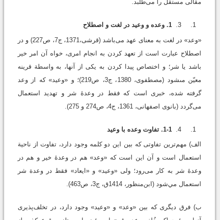
مقالی مستقل را می‌طلبد.
1. وعده و وعيد در لغت و اصطلاح
«وعد» در لغت به معنای عهد می‌باشد (قرشى،1371، ج‏7، ص227) و در
اصطلاح عبارت است از تعهد كردن به انجام امری، خواه آن امر خير
باشد يا شر؛ و اختصاص پيدا كردن به يكى از آنها، به واسطة قرينه
معيّن مى‏شود (مصطفوی، 1380، ج‏3، ص219)؛ و «وعید» که از وعد
گرفته شده، خبری است که فقط در وعدۀ شر و تهدید استعمال
می‌گردد (بانوی اصفهانی، 1361، ج‏4، ص274 و 275).
1-1. تفاوت وعده با وعید
الف) مهم‌ترین تفاوتی که بین این دو کلمه وجود دارد، تفاوت از ناحیة
استعمال است و آن این است که «وعد» هم در وعدۀ خير و هم در
وعدۀ شر به كار می‌رود؛ ولى «وعيد» و «ایعاد» فقط در وعدة شر
استعمال مي‌شود (ابن‌منظور، 1414ق، ج3، ص463).
ب) فرق دیگری که بین «وعد» و «وعید» وجود دارد، در تخلف‌پذیری