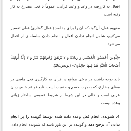
افعال به کاررفته در وعد و وعید قرآنی، عموماً با فعل مضارع به کار
رفته است
مفهوم فعل، آن‌گونه‌که آن را برای مقاصد (افعال گفتاری) فعلی تفسیر
می‌کنیم، شامل انجام ندادن افعال و انجام دادن سلسله‌ای از افعال
مي‌شود:
«لِلَّذِينَ أَحْسَنُوا الْحُسْني وَ زِيادَةٌ وَ لا يَرْهَقُ وُجُوهَهُمْ قَتَرٌ وَ لا ذِلَّةٌ أُولئِكَ
أَصْحابُ الْجَنَّةِ هُمْ فِيها خالِدُونَ» (یونس:26).
باید توجه داشت در برخی مواقع در قرآن به کارگیری فعل ماضی در
معنای مضارع، که به‌جهت حسم و حتمیت است، تابع قواعد خاص زبان
عربی است و خللی در این شرط از شروط عمومی ساختار زبانی
وعده نیست.
4. شنونده، انجام فعل وعده‌ داده ‌شده توسط گوینده را بر انجام
ندادن آن ترجیح دهد
و گوینده بر این باور باشد که شنونده انجام دادن