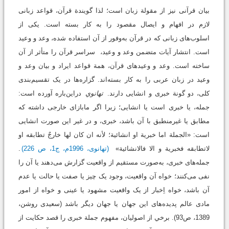
بیان قرآنی نیز از مقولة زبان است؛ لذا گویندة قرآن، قواعد زبانی
لازم در افهام و ایصال مقصود را به کار بسته است. یکی از
اسلوب‌های زبانی که در قرآن به‌وفور از آن استفاده شده، وعد و وعید
است. انتشار آیات متضمن وعد و وعید، سراسر قرآن را متأثر از آن
ساخته است. وعد و وعیدهای قرآن، همة قواعد ایراد و بیان وعد و
وعید در زبان عربی را به کار بسته‌اند. گزاره‌ها در یک تقسیم‌بندی
کلی، دو گونة خبری و انشايی دارند.
تهانوي
دراين‌باره آورده است:
جمله، یا خبری است یا انشايی؛ زیرا اگر مابازای خارجی داشته كه
مطابق یا غیرمنطبق با آن باشد، خبری، و در غیر این صورت انشايی
است: «الجملة اما خبریة او انشائیة؛ لأنه ان کان لها خارجٌ تطابقه او
لاتطابقه فخبریة و الا فالانشائیة»
(تهانوی، 1996م، ج1، ص 226)
.
جمله‌های خبری، به‌صورت مستقیم از واقعیت گزارش می‌دهند یا آن را
نفی می‌کنند؛ خواه آن واقعیت، وجود یک چیز یا صفت یا حالت یا عدم
آن باشد، خواه اِخبار از یک واقعیت مشهود یا عینی و خواه از امور
مادی عالم پدیده‌های این جهان یا جهان دیگر باشد (سعیدی روشن،
1389، ص93). برخي از اصوليان، مفهوم جملة‌ خبری را قصد حکایت از