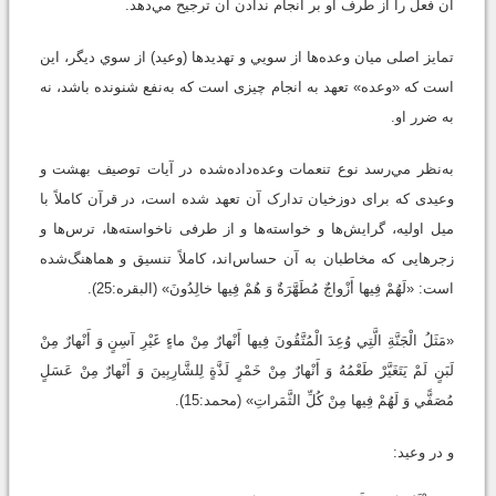
آن فعل را از طرف او بر انجام ندادن آن ترجیح مي‌دهد.
تمایز اصلی میان وعده‌ها از سويي و تهدیدها (وعید) از سوي دیگر، این
است که «وعده» تعهد به انجام چیزی است که به‌نفع شنونده باشد، نه
به ضرر او.
به‌نظر مي‌رسد نوع تنعمات وعده‌داده‌شده در آیات توصیف بهشت و
وعیدی که برای دوزخیان تدارک آن تعهد شده است، در قرآن کاملاً با
میل اولیه، گرایش‌ها و خواسته‌ها و از طرفی ناخواسته‌ها، ترس‌ها و
زجرهایی که مخاطبان به آن حساس‌اند، کاملاً تنسیق و هماهنگ‌شده
است: «لَهُمْ فِيها أَزْواجٌ مُطَهَّرَةٌ وَ هُمْ فِيها خالِدُونَ» (البقره:25).
«مَثَلُ الْجَنَّةِ الَّتِي وُعِدَ الْمُتَّقُونَ فِيها أَنْهارٌ مِنْ ماءٍ غَيْرِ آسِنٍ وَ أَنْهارٌ مِنْ
لَبَنٍ لَمْ يَتَغَيَّرْ طَعْمُهُ وَ أَنْهارٌ مِنْ خَمْرٍ لَذَّةٍ لِلشَّارِبِينَ وَ أَنْهارٌ مِنْ عَسَلٍ
مُصَفًّي وَ لَهُمْ فِيها مِنْ كُلِّ الثَّمَراتِ» (محمد:15).
و در وعید: