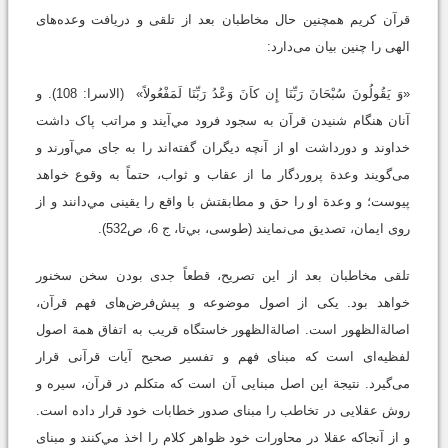
قرآن کریم همچنین حال مخاطبان بعد از تلقی و دریافت وعده‌های
الهی را چنین بیان می‌دارد:
«وَ يَقُولُونَ سُبْحَانَ رَبِّنَا إِن كاَنَ وَعْدُ رَبِّنَا لَمَفْعُولاً» (الاسرا: 108). و
آنان هنگام شنیدن قرآن به سجود فرود مي‌آيند و مراتب پاک داشت
خداوند و دورداشت او از آنچه دیگران گفته‌اند را به جای مي‌آورند و
می‌گویند وعدة پروردگار ما از عقاب و ثواب، حتماً به وقوع خواهد
پیوست؛ و وعدة او را حق و مطابقتش با واقع را یقینی مي‌دانند و از
روی ایمان، تصدیق می‌نمایند (طوسی، بي‌تا، ج 6، ص532).
تلقی مخاطبان بعد از این تصریح، قطعاً جدی بودن سخن سخنور
خواهد بود. یکی از اصول موضوعه و پیش‌فرض‌های فهم قرآن،
اصالةالظهور است. اصالةالظهور خاستگاه قریب به اتفاق همة اصول
لفظیه‌ای است که مبنای فهم و تفسیر صحیح آیات قرآنی قرار
می‌گیرد. نتيجة این اصل مبنایی آن است که متکلم در قرآن، سیره و
روش عقلایی در تخاطب را مبنای صدور خطابات خود قرار داده است.
و از آنجاکه عقلا در محاورات خود ظواهر کلام را اخذ مي‌كنند و مبنای