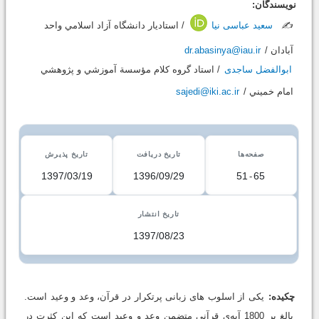
نویسندگان:
✍️
سعید عباسی نیا
/ استاديار دانشگاه آزاد اسلامي واحد
آبادان /
dr.abasinya@iau.ir
ابوالفضل ساجدی
/ استاد گروه كلام مؤسسة آموزشي و پژوهشي
امام خميني /
sajedi@iki.ac.ir
صفحه‌ها
تاریخ دریافت
تاریخ پذیرش
1397/03/19
1396/09/29
51
-
65
تاریخ انتشار
1397/08/23
چکیده:
یکی از اسلوب های زبانی پرتکرار در قرآن، وعد و وعید است.
بالغ بر 1800 آیه‌ی قرآنی متضمن وعد و وعید است که این کثرت در