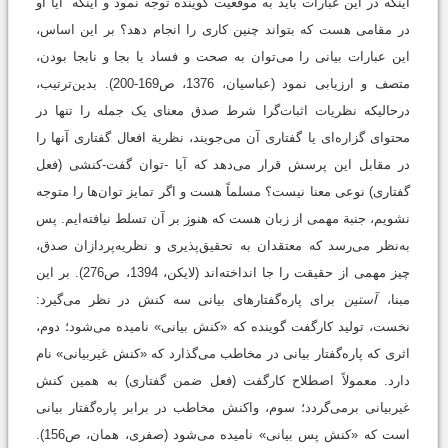
اینکه در این عبارات باید به موقعیت گوینده توجه نمود و اینکه آیا او
در مقامی هست که بتواند چنین کاری را انجام دهد؟ بر این اساس،
این عبارات بیانی را می‌توان به صحت و فساد یا بجا و نابجا بودن،
متصف و ارزیابی نمود (عباسیان، 1376، ص169-200). بدین‌ترتیب،
درحالیکه نظریات اثبات‌گرا شرط صدق معنای یک جمله را تنها در
محتوای گزاره‌ای یا گفتاری آن می‌جويند، نظریة افعال گفتاری آنها را
در مقابل این پرسش قرار می‌دهد که آیا -توان گفت-کنشی (فعل
گفتاری) نوعی معنا نیست؟ مسلماً هست و اگر تمایز توان‌ها را متوجه
نشویم، جنبة مهمی از زبان هست که هنوز بر آن تسلط نیافته‌ایم. پس
به‌نظر می‌رسد که معتقدان به تحقیق‌پذیری و نظریه‌پردازان صدق،
چیز مهمی از حقیقت را جا انداخته‌اند (لایکن، 1394، ص276). بر این
مبنا،
آستین
برای پاره‌گفتارهای بیانی سه کنش در نظر می‌گیرد:
نخست، تولید کارگفت گوینده که «کنش بیانی» نامیده می‌شود؛ دوم،
اثری که پاره‌گفتار بیانی در مخاطب می‌گذارد که «کنش غیربیانی» نام
دارد. معمولاً اصطلاح کارگفت (فعل ضمن گفتاری) به همین کنش
غیر‌بیانی برمی‌گردد؛ سوم، واکنش مخاطب در برابر پاره‌گفتار بیانی
است که «کنش پس بیانی» نامیده می‌شود (صفری، همان، ص156).