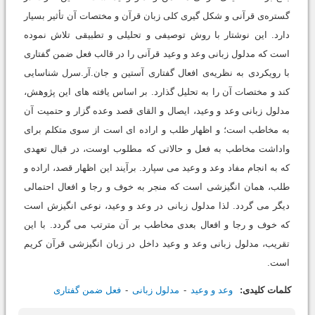
گستره‌ی قرآنی و شکل گیری کلی زبان قرآن و مختصات آن تأثیر بسیار
دارد. این نوشتار با روش توصیفی و تحلیلی و تطبیقی تلاش نموده
است که مدلول زبانی وعد و وعید قرآنی را در قالب فعل ضمن گفتاری
با رویکردی به نظریه‌ی افعال گفتاری آستین و جان.آر.سرل شناسایی
کند و مختصات آن را به تحلیل گذارد. بر اساس یافته های این پژوهش،
مدلول زبانی وعد و وعید، ایصال و القای قصد وعده گزار و حتمیت آن
به مخاطب است؛ و اظهار طلب و اراده ای است از سوی متکلم برای
واداشت مخاطب به فعل و حالاتی که مطلوب اوست، در قبال تعهدی
که به انجام مفاد وعد و وعید می سپارد. برآیند این اظهار قصد، اراده و
طلب، همان انگیزشی است که منجر به خوف و رجا و افعال احتمالی
دیگر می گردد. لذا مدلول زبانی در وعد و وعید، نوعی انگیزش است
که خوف و رجا و افعال بعدی مخاطب بر آن مترتب می گردد. با این
تقریب، مدلول زبانی وعد و وعید داخل در زبان انگیزشی قرآن کریم
است.
کلمات کلیدی:
وعد و وعید
مدلول زبانی
فعل ضمن گفتاری