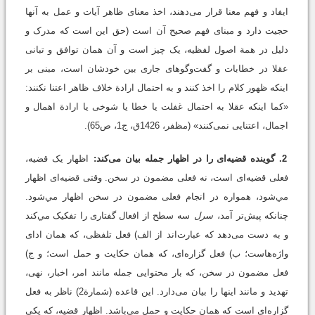
ایفاد و فهم معنا قرار می‌دهند، اخذ معنای ظاهر آیات و عمل به آنها
حجیت دارد و مبنای فهم صحیح آن است (حق این است که مدرک و
دلیل در همة اصول لفظیه، یک چیز است و آن همان توافق و تبانی
عقلا در خطابات و گفت‌وگوهای جاری بین خودشان است، مبنی بر
اینکه ظهور کلام را اخذ كنند و به احتمال ارادة خلاف ظاهر اعتنا نکنند:
«کما اینکه عقلا به احتمال غفلت یا خطا یا شوخی یا ارادة اهمال و
اجمال، اعتنایی نمی‌کنند» (مظفر، 1426ق، ج1، ص65).
2. گوینده قضیه‌ای را در اظهار جمله بیان می‌کند:
اظهار یک قضیه،
فعلی قضیه‌ای است، نه فعلی مضمون در سخن. وقتی قضیه‌ای اظهار
مي‌شود، همواره در انجام فعلی مضمون در سخن اظهار مي‌شود.
چنانکه پیش‌تر آمد،
سرل
سه سطح از افعال گفتاری را تفکیک مي‌كند
و به دست می‌دهد که عبارت‌اند از الف) فعل تلفظی، که همان ادای
واژه‌هاست؛ ب) فعل گزاره‌ای، که همان حکایت و حمل است؛ و ج)
فعل مضمون در سخن، که بار محتوایی جمله مانند امر، اخبار، نهی،
تهدید و مانند اینها را بیان می‌دارد. این قاعده (شمارة2) ناظر به فعل
گزاره‌ای است که همان حکایت و حمل می‌باشد. اظهار قضیه، که یکی