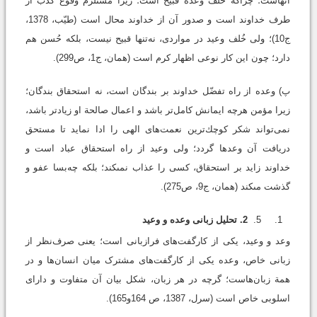
آنهاست؛ چراکه خُلف وعده قبیح است؛ زیرا مستلزم وقوع کذب از
طرف خداوند است و صدور آن از خداوند محال است (طيّب، 1378،
ج‏10)؛ ولی خُلف وعید در مواردی، نه‌تنها قبیح نیست، بلکه حُسن هم
دارد؛ چون این کار نوعی اظهار کرم است (همان، ج‏1، ص299).
پ) وعده از راه تفضّل خداوند بر بندگان است، نه استحقاق بندگان؛
زيرا مؤمن هرچه ايمانش كامل‌تر باشد و اعمال صالحة او زيادتر باشد،
نمی‌تواند شكر كوچك‌ترين نعمت‌های الهى را ادا نماید تا مستحق
دریافت آن وعدها گردد؛ ولی وعيد از راه استحقاق عباد است و
خداوند زايد بر استحقاق، کسی را عذاب نمى‏كند؛ بلكه چه‌بسا عفو و
گذشت مى‏كند (همان، ج‏9، ص275).
2. تحلیل زبانی وعده و وعید
وعد و وعید، یکی از کارگفت‌های فرازبانی است؛ یعنی صرف‌نظر از
زبانی خاص، وعده یکی از کارگفت‌های مشترک میان انسان‌ها و در
همة زبان‌هاست؛ گرچه در هر زبان، شکل بیان آن متفاوت و دارای
اسلوبی خاص است (سرل، 1387، ص 164و165).