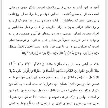
آنچه در اين آیات به خوبی قابل ملاحظه است، بیانگر خوف و رجایی
است که از آن سخن گفتیم. البته این خوف و رجا برآمده از نوع تلقی
و دریافتی است که مخاطبان از آیات وعد و وعید دارند. هیچ‌ یک از وعد
و وعید‌های قرآنی بدون مابازای خارجی از عمل و فعل مخاطبین و
افراد نیست. فضای عمومی وعد و وعیدهای قرآنی و همچنین هر وعد
و وعید خاص قرآنی، اصولاً در مقابل فعل مطلوب و توصیه‌شده‌ای
است که خداوند مورد امر یا نهی قرار داده است: «فَمَنْ يَعْمَلْ مِثْقالَ
ذَرَّةٍ خَيْراً يَرَهُ وَ مَنْ يَعْمَلْ مِثْقالَ ذَرَّةٍ شَرًّا يَرَهُ.» (زلزال: 7و8).
بلکه در آیاتی چند، از جمله «أَمْ حَسِبْتُمْ أَنْ تَدْخُلُوا الْجَنَّةَ وَ لَمَّا يَأْتِكُمْ
مَثَلُ الَّذِينَ خَلَوْا مِنْ قَبْلِكُمْ مَسَّتْهُمُ الْبَأْساءُ وَ الضَّرَّاءُ وَ زُلْزِلُوا حَتَّي يَقُولَ
الرَّسُولُ ...» (بقره:214)، بهشت و تحقق وعده‌های الهی تنها منوط به
تحقق فعل و پس دادن امتحان الهی قرار داده شده است؛ چنانکه هیچ
یک از مذاهب و مناهل کلامی نیز قائل به دخول بهشت بدون دفع ثمن
و امتثال اوامر و ترک نواهی نبوده و نیستند. لذا تحقق این شرط،
یعنی مبتنی بودن وعده‌های الهی بر شرطی که نوعاً منوط به فعلی