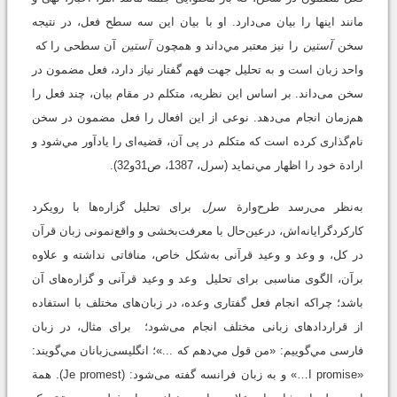
مانند اینها را بیان می‌دارد. او با بیان این سه سطح فعل، در نتیجه
سخن
آستین
را نیز معتبر مي‌داند و همچون
آستین
آن سطحی را که
واحد زبان است و به تحلیل جهت فهم گفتار نیاز دارد، فعل مضمون در
سخن می‌داند. بر اساس این نظریه، متکلم در مقام بیان، چند فعل را
هم‌زمان انجام می‌دهد. نوعی از این افعال را فعل مضمون در سخن
نام‌گذاری کرده است که متکلم در پی آن، قضیه‌ای را یادآور مي‌شود و
ارادة خود را اظهار مي‌نماید (سرل، 1387، ص31و32).
به‌نظر می‌رسد طرح‌وارة
سرل
برای تحلیل گزاره‌ها با رویکرد
کارکردگرایانه‌اش، درعین‌حال با معرفت‌بخشی و واقع‌نمونی زبان قرآن
در کل، و وعد و وعید قرآنی به‌شکل خاص، منافاتی نداشته و علاوه
برآن، الگوی مناسبی برای تحلیل وعد و وعید قرآنی و گزاره‌های آن
باشد؛ چراکه انجام فعل گفتاری وعده، در زبان‌های مختلف با استفاده
از قراردادهای زبانی مختلف انجام می‌شود؛ برای مثال، در زبان
فارسی مي‌گويیم: «من قول مي‌دهم که ...»؛ انگلیسی‌زبانان مي‌گویند:
«I promise…» و به زبان فرانسه گفته می‌شود: (Je promest). همة