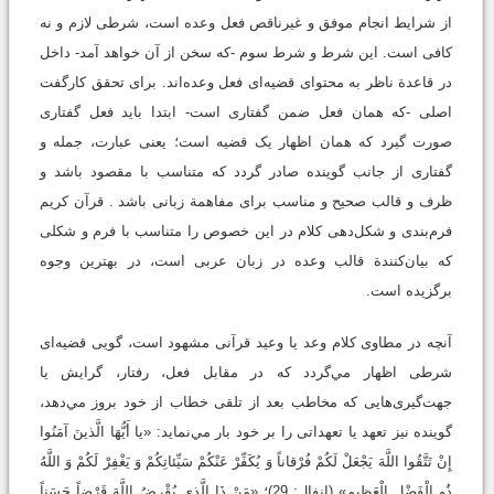
از شرایط انجام موفق و غیرناقص فعل وعده است، شرطی لازم و نه
کافی است. این شرط و شرط سوم -که سخن از آن خواهد آمد- داخل
در قاعدة ناظر به محتوای قضیه‌ای فعل وعده‌اند. برای تحقق کارگفت
اصلی -که همان فعل ضمن گفتاری است- ابتدا باید فعل گفتاری
صورت گیرد که همان اظهار یک قضیه است؛ یعنی عبارت، جمله و
گفتاری از جانب گوینده صادر گردد که متناسب با مقصود باشد و
ظرف و قالب صحیح و مناسب برای مفاهمة زبانی باشد . قرآن کریم
فرم‌بندی و شکل‌دهی کلام در این خصوص را متناسب با فرم و شکلی
که بیان‌کنندة قالب وعده در زبان عربی است، در بهترین وجوه
برگزیده است.
آنچه در مطاوی کلام وعد یا وعید قرآنی مشهود است، گويی قضیه‌ای
شرطی اظهار مي‌گردد که در مقابل فعل، رفتار، گرایش یا
جهت‌گیری‌هایی که مخاطب بعد از تلقی خطاب از خود بروز مي‌دهد،
گوینده نیز تعهد یا تعهداتی را بر خود بار مي‌نماید: «يا أَيُّهَا الَّذينَ آمَنُوا
إِنْ تَتَّقُوا اللَّهَ يَجْعَلْ لَكُمْ فُرْقاناً وَ يُكَفِّرْ عَنْكُمْ سَيِّئاتِكُمْ وَ يَغْفِرْ لَكُمْ وَ اللَّهُ
ذُو الْفَضْلِ الْعَظيم» (انفال: 29)؛ «مَنْ ذَا الَّذي يُقْرِضُ اللَّهَ قَرْضاً حَسَناً