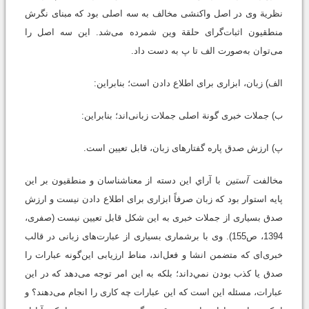
نظریة وی در اصل واکنشی مخالف به سه اصلی بود که مبنای نگرش
منطقیون اثبات‌گرای حلقة وین شمرده می‌شد. این سه اصل را
می‌توان به‌صورت الف تا پ به دست داد.
الف) زبان، ابزاری برای اطلاع دادن است؛ بنابراین:
ب) جملات خبری گونة اصلی جملات زبانی‌اند؛ بنابراین:
پ) ارزش صدق پاره گفتارهای زبان، قابل تعیین است.
مخالفت
آستین
با آراي این دسته از معناشناسان و منطقیون بر این
پایه استوار بود که زبان صرفاً ابزاری برای اطلاع دادن نیست و ارزش
صدق بسیاری از جملات خبری به این شکل قابل تعیین نیست (صفری،
1394، ص155). وی با برشماری بسیاری از عبارت‌های زبانی در قالب
خبری‌ای که متضمن انشا و فعل‌اند، مناط ارزیابی این‌گونه عبارات را
صدق یا کذب بودن نمي‌داند؛ بلکه به این امر توجه می‌دهد که در این
عبارات، مسئله این است که این عبارات چه کاری را انجام می‌دهند؟ و