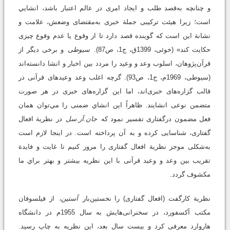
و چنانچه به‌قصد طلب و ایجاد امری در عالم اعتبار باشد، انشايي
است؛ زیرا هیئت ترکیبی جملة‌ خبری به‌مقتضای وضعش، علامت و
نشانة این است که گوینده قصد دارد تا از وقوع یا عدم وقوع چیزی
حکایت کند» (خوئی، 1399ق، ج1، ص87).
سیوطی
و برخی دیگر از
قرآن‌پژوهان، اسلوب وعد و وعید را مردد بین اخبار و انشا دانسته‌اند
(سیوطی، 1969م، ج1، ص93). گرچه اغلب وعد وعید‌های قرآنی در
قالب گزاره‌های خبری‌اند، اما این گزاره‌های خبری در هر صورت
متضمن نوعی انشايند. ظاهراً این انشاي ضمنی را مي‌توان همان
فعل مضمون درگفتاری تفسیر نمود که
جان.آر.سل
در نظریة افعال
گفتاری، شناسايی كرده و به آن پرداخته است. در اینجا لازم است
به‌شکلی موجز نظریة افعال گفتاری را مرور کنیم تا غایت و فایدة
تقریب بین وعد و وعید قرآنی با این نظریه بیشتر و بهتر براي ما
مکشوف گردد.
نظریة کارگفت (افعال گفتاری) را نخستین‌بار
آستین،
از فیلسوفان
مکتب آکسفورد، در سخنرانی‌هایش به سال 1955م در دانشگاه
هاروارد معرفی کرد و بیست سال بعد، این نظریه به چاپ رسید.