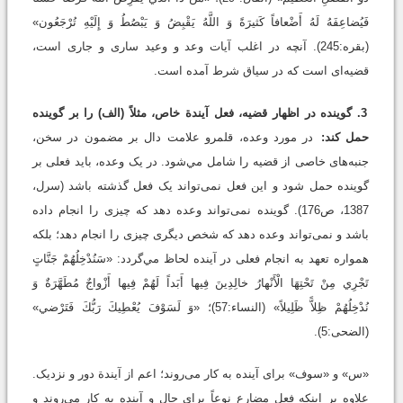
فَيُضاعِفَهُ لَهُ أَضْعافاً كَثيرَةً وَ اللَّهُ يَقْبِضُ وَ يَبْصُطُ وَ إِلَيْهِ تُرْجَعُون»
(بقره:245). آنچه در اغلب آیات وعد و وعید ساری و جاری است،
قضیه‌ای است که در سیاق شرط آمده است.
3. گوینده در اظهار قضیه، فعل آیندة خاص، مثلاً (الف) را بر گوینده
حمل کند:
در مورد وعده، قلمرو علامت دال بر مضمون در سخن،
جنبه‌های خاصی از قضیه را شامل مي‌شود. در یک وعده، باید فعلی بر
گوینده حمل شود و این فعل نمی‌تواند یک فعل گذشته باشد (سرل،
1387، ص176). گوینده نمی‌تواند وعده دهد که چیزی را انجام داده
باشد و نمی‌تواند وعده دهد که شخص دیگری چیزی را انجام دهد؛ بلکه
همواره تعهد به انجام فعلی در آینده لحاظ مي‌گردد: «سَنُدْخِلُهُمْ جَنَّاتٍ
تَجْرِي مِنْ تَحْتِهَا الْأَنْهارُ خالِدِينَ فِيها أَبَداً لَهُمْ فِيها أَزْواجٌ مُطَهَّرَةٌ وَ
نُدْخِلُهُمْ ظِلاًّ ظَلِيلاً» (النساء:57)؛ «وَ لَسَوْفَ يُعْطِيكَ رَبُّكَ فَتَرْضي»‏
(الضحی:5).
«س» و «سوف» برای آینده به کار می‌روند؛ اعم از آیندة دور و نزدیک.
علاوه بر اینکه فعل مضارع نوعاً برای حال و آینده به کار می‌روند و