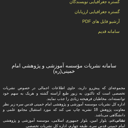
گستره جغرافیایی نویسندگان
گستره جغرافیایی ارزیابان
آرشیو فایل های PDF
سامانه قدیم
سامانه نشریات مؤسسه آموزشی و پژوهشی امام
خمینی(ره)
مجموعه‌ای که پیش‌رو دارید،‌ حاوی اطلاعات اجمالی در خصوص نشریات
تخصصی است که تاکنون به زیور طبع آراسته گشته و هریک به سهم خود
توانسته‌اند، مخاطبان فرهیخته‌ زیادی را جذب نمایند.
اداره كل نشریات موسسه آموزشی و پژوهشی امام خمینی قدس سره زیر نظر
معاونت پژوهش 18 نشریه چاپ می کند که مورد استقبال مجامع علمی و
دانشگاهی می‌باشد.
نشانی:
قم، بلوار امین، بلوار جمهوری اسلامی، موسسه آموزشی و پژوهشی
امام خمینی قدس سره، طبقه چهارم، اداره كل نشریات تخصصی.