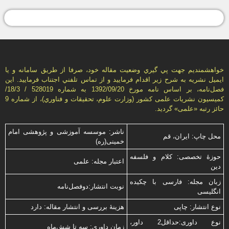
خواهشمنديم جهت پي گيري وضعيت مقاله خود، صرفا از طريق سامانه و يا
ايميل نشريه به شرح زير اقدام فرماييد و از تماس تلفني اجتناب فرماييد. اين
فصل‌نامه، بر اساس نامه مورخ 1392/09/20 به شماره 528019 / 18/3/
كميسيون نشريات علمی كشور (وزارت علوم، تحقيقات و فناوري)، از شماره 9
حائز رتبه «علمی» گرديد.
ناشر: موسسه آموزشی و پژوهشی امام
محل چاپ: ایران، قم
خمینی(ره)
حوزۀ تخصصی: کلام و فلسفه
اعتبار مجله: علمی
دین
زبان مجله: فارسی با چكیده
نوبت انتشار:دوفصل‌نامه
انگلیسی
نوع انتشار: چاپی
هزینۀ بررسی و انتشار مقاله: دارد
نوع داوری:حداقل2 داور،
زمان داوری: سه تا شش‌ماه