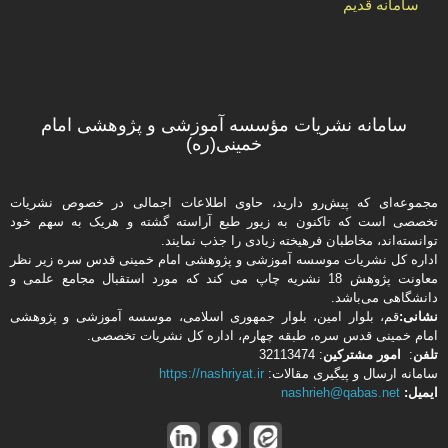
سامانه قدیم
سامانه نشریات مؤسسه آموزشی و پژوهشی امام
خمینی(ره)
مجموعه‌ای که پیش‌رو دارید،‌ حاوی اطلاعات اجمالی در خصوص نشریات
تخصصی است که تاکنون به زیور طبع آراسته گشته و هریک به سهم خود
توانسته‌اند، مخاطبان فرهیخته‌ زیادی را جذب نمایند.
اداره كل نشریات موسسه آموزشی و پژوهشی امام خمینی قدس سره زیر نظر
معاونت پژوهش 18 نشریه چاپ می کند که مورد استقبال مجامع علمی و
دانشگاهی می‌باشد.
نشانی:
قم، بلوار امین، بلوار جمهوری اسلامی، موسسه آموزشی و پژوهشی
امام خمینی قدس سره، طبقه چهارم، اداره كل نشریات تخصصی.
تلفن
:
امور مشتركین
: 32113474
سامانه ارسال و پیگیری مقالات:
https://nashriyat.ir
ایمیل:
nashrieh@qabas.net