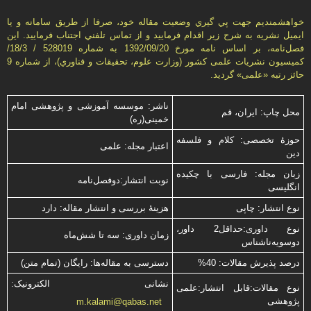
خواهشمنديم جهت پي گيري وضعيت مقاله خود، صرفا از طريق سامانه و يا
ايميل نشريه به شرح زير اقدام فرماييد و از تماس تلفني اجتناب فرماييد. اين
فصل‌نامه، بر اساس نامه مورخ 1392/09/20 به شماره 528019 / 18/3/
كميسيون نشريات علمی كشور (وزارت علوم، تحقيقات و فناوري)، از شماره 9
حائز رتبه «علمی» گرديد.
ناشر: موسسه آموزشی و پژوهشی امام
محل چاپ: ایران، قم
خمینی(ره)
حوزۀ تخصصی: کلام و فلسفه
اعتبار مجله: علمی
دین
زبان مجله: فارسی با چكیده
نوبت انتشار:دوفصل‌نامه
انگلیسی
نوع انتشار: چاپی
هزینۀ بررسی و انتشار مقاله: دارد
نوع داوری:حداقل2 داور،
زمان داوری: سه تا شش‌ماه
دوسویه‌ناشناس
درصد پذیرش مقالات: 40%
دسترسی به مقاله‌ها: رایگان (تمام متن)
نشانی الکترونیک:
نوع مقالات:قابل انتشار:علمی
پژوهشی
m.kalami@qabas.net