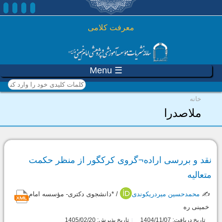
رفتن به محتوای اصلی
معرفت کلامی
☰ Menu
کلمات کلیدی خود را وارد
کنید
شما اینجا هستید
خانه
ملاصدرا
نقد و بررسی اراده¬گروی کرکگور از منظر حکمت
متعالیه
✍️
محمدحسین میردریکوندی
/ *دانشجوی دکتری- مؤسسه امام
خمینی ره
تاریخ دریافت: 1404/11/07
تاریخ پذیرش: 1405/02/20