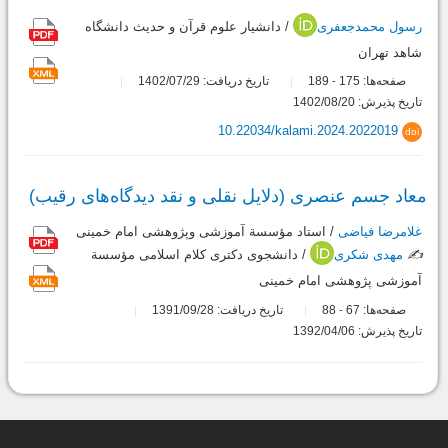
رسول محمدجعفری
/ دانشیار علوم قرآن و حدیث دانشگاه
شاهد تهران
صفحه‌ها:
175
189
تاریخ دریافت: 1402/07/29
-
تاریخ پذیرش: 1402/08/20
10.22034/kalami.2024.2022019
doi
معاد ‌جسم عنصری (دلایل نقلی و نقد دیدگاه‌های رقیب)
غلامرضا فیاضی
/ استاد مؤسسة آموزشی وپژوهشی امام خمینی
✍️
مهدی شکری
/ دانشجوی دکتری کلام اسلامی مؤسسة
آموزشی پژوهشی امام خمینی
صفحه‌ها:
67
88
تاریخ دریافت: 1391/09/28
-
تاریخ پذیرش: 1392/04/06