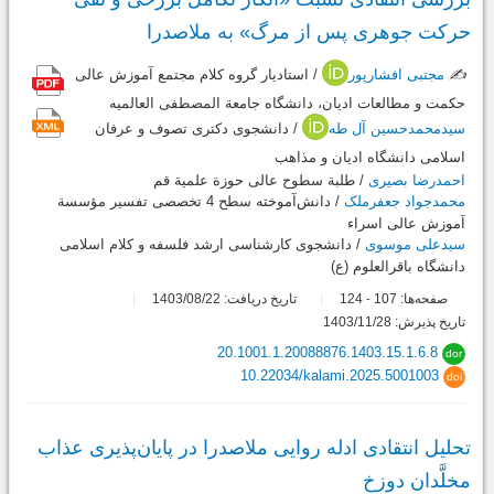
حرکت جوهری پس از مرگ» به ملاصدرا
✍️
مجتبی افشارپور
/ استادیار گروه کلام مجتمع آموزش عالی
حکمت و مطالعات ادیان، دانشگاه جامعة المصطفی العالمیه
سیدمحمدحسین آل طه
/ دانشجوی دکتری تصوف و عرفان
اسلامی دانشگاه ادیان و مذاهب
احمدرضا بصیری
/ طلبة سطوح عالی حوزة علمیة قم
محمدجواد جعفرملک
/ دانش‌آموخته سطح 4 تخصصی تفسیر مؤسسة
آموزش عالی اسراء
سیدعلی موسوی
/ دانشجوی کارشناسی ارشد فلسفه و کلام اسلامی
دانشگاه باقرالعلوم (ع)
صفحه‌ها:
107
124
تاریخ دریافت: 1403/08/22
-
تاریخ پذیرش: 1403/11/28
20.1001.1.20088876.1403.15.1.6.8
dor
10.22034/kalami.2025.5001003
doi
تحلیل انتقادی ادله روایی ملاصدرا در پایان‌پذیری عذاب
مخلَّدان دوزخ