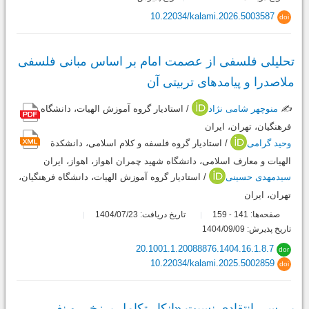
10.22034/kalami.2026.5003587
doi
تحلیلی فلسفی از عصمت امام بر اساس مبانی فلسفی
ملاصدرا و پیامدهای تربیتی آن
✍️
منوچهر شامی نژاد
/ استادیار گروه آموزش الهیات، دانشگاه
فرهنگیان، تهران، ایران
وحید گرامی
/ استادیار گروه فلسفه و کلام اسلامی، دانشکدة
الهیات و معارف اسلامی، دانشگاه شهید چمران اهواز، اهواز، ایران
سیدمهدی حسینی
/ استادیار گروه آموزش الهیات، دانشگاه فرهنگیان،
تهران، ایران
صفحه‌ها:
141
159
تاریخ دریافت: 1404/07/23
-
تاریخ پذیرش: 1404/09/09
20.1001.1.20088876.1404.16.1.8.7
dor
10.22034/kalami.2025.5002859
doi
بررسی انتقادی نسبت «انکار تکامل برزخی و نفی