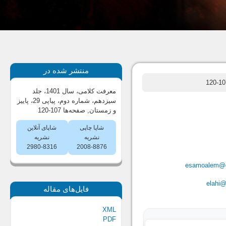
منتشر شده در
معرفت کلامی، سال 1401، جلد
سیزدهم، شماره دوم، پیاپی 29، پاییز
و زمستان
, صفحه‌ها 107-120
شاپا چاپی
شاپای آنلاین
نشریه
نشریه
2980-8316
2008-8876
esamoalem@c
elahi@i
فایل‌های مقاله
XML
PDF