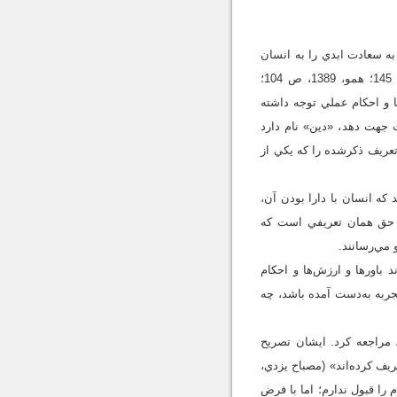
به سعادت ابدي را به انسان
نشان مي‌دهند» (مصباح يزدي، 1397الف، ص 100؛ همو، 1381، ص 14؛ همو، 1398، ص 31؛ همو، 1395، ص 145؛ همو، 1389، ص 104؛
اين باورها و ارزش‌ها و احکام عملي توجه داشته
ت جهت دهد، «دين» نام دارد
د و تعريف ذکرشده را که يکي از
که انسان با دارا بودن آن،
اول)؛ يعني تعريف دين حق همان تعريفي است که
 مي‌رسانند.
 باورها و ارزش‌ها و احکام
جربه به‌دست آمده باشد، چه
 مراجعه کرد. ايشان تصريح
عريف کرده‌اند» (مصباح يزدي،
سلام را قبول ندارم؛ اما با فرض