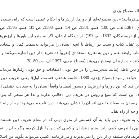
‌فرمايند: «دين مجموعه‌اي از باورها، ارزش‌ها و احکام عملي است که راه رسيدن 
گلشني، 1399، ص 90؛ جمعي از نويسندگان، 1397، ص 197). از ديدگاه ايشان، اگر به منبع 
اي عقل، کتاب و سنت در ارتباط با آنچه انسان را مي‌تواند به‌سمت کمال و سعاد
 ايشان در کتاب رابطة علم و دين به تعاريف متعددي (تقريباً ده تعريف) از دين اشاره می‌کنن
بارة آن توضيح مي‌دهند (مصباح يزدي، 1397الف، ص 80ـ81).
دين باطل (مانند بت‌پرستي) را در حق بودن اعتقادات و حق بودن رفتارها مي‌دانند 
نهايتاً به سعادت حقيقي خود خواهد رسيد (مصباح يزدي، 1380، جلسه هشتم، قسمت 
قيد که اين باورها و ارزش‌ها و دستورالعمل‌ها واقعاً انسان را به سعادت حقيقي او
د، اين است که منبع و روش در تعريف دين دخالتي ندارند و لذا هر منبعي که بتواند
رسيدن به سعادت ابدي انسان را نشان مي‌دهند، دين ناميده مي‌شود؛ چه از راه ت
 چه از راه نقل.
ي به تعريف دين بايد به آن قسمتي از متون ديني که در مقام تعريف دين هستند،
ين را تعريف کنيم، بايد ببينيم دينداران و کسي که دين را نازل کرده، چگونه آن را ت
 41). ايشان تعريف‌هاي سليقه‌اي از دين را نمي‌پذيرند و مي‌فرمايند: کسي مي‌تواند بگويد من ا