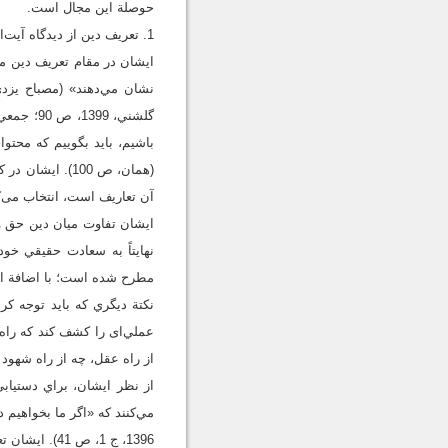
حوصلة این مجال است.
1. تعريف دين از ديدگاه آيت‌الله مصباح يزدي
ايشان در مقام تعريف دين مي
باشيم، بايد بگوييم که محتو
(همان، ص 100).
آن تعاريف است، انتخاب می‌کنند و در
ايشان تفاوت ميان دين حق و 
مطرح شده است؛ با اضافة اين 
نکتة ديگري که بايد توجه کر
عملي‌ای را کشف کند که راه 
از راه عقل، چه از راه شهود و
از نظر ايشان، براي دستياب
مي‌کنند که «اگر ما بخواهيم د
1396، ج 1، ص