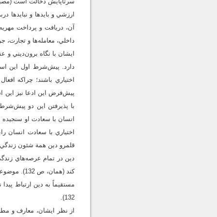
ارزشي و بايدها و نبايدها د
آن، دريافت و پرداخت مهريه،
داخلي، معامله‌ها و تجارت، جرایم اج
ايشان با نگاه برون‌ديني و ع
دارد. پيش‌شرط اول اين اس
اختياري باشند؛ چراکه افعا
با پذيرفتن اين دو پيش‌شرط 
انسان با سعادت او سنجيده شو
اختياري با سعادت انسان راب
قلمرو دين همة شئون زندگي ا
دين در تمام عرصه‌هاي زندگي
کند (همان، 
مستقيماً به دين ارتباط پيدا
132).
از نظر ايشان، معارف و مطال