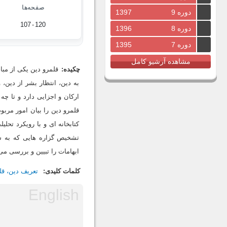
صفحه‌ها
دوره 9
1397
107
-
120
دوره 8
1396
دوره 7
1395
مشاهده آرشیو کامل
چکیده:
قلمرو دین یکی از مبا
به دین، انتظار بشر از دین
ارکان و اجزایی دارد و تا چ
قلمرو دین را بیان امور مرب
کتابخانه ای و با رویکرد تحل
تشخیص گزاره هایی که به سع
ابهامات را تبیین و بررسی می
کلمات کلیدی:
تعریف دین، قل