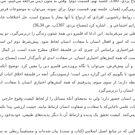
سرتاپايش دخالت است (مصباح يزدي، 1380، جلسه نهم، قسمت دوم). وقتي به متون ديني مراجعه مي‌ک
ربرمي‌گيرد (همان، جلسه نهم، قسمت دوم). براي نمونه، مي‌توان به موضوعات قرض
 روابط زناشويي، افرادي که ازدواج با آنها مجاز يا ممنوع است، حل اختلافات خا
تماعي و... اشاره کرد (مصباح يزدي، 1397ب، ص 34ـ36).
قلي نيز مي‌فرمايند: اين ادعا که قلمرو دين همة شئون زندگي را دربرمي‌گيرد، دو
ت که امور و افعال انسان با سعادت انسان لحاظ شود. پيش‌شرط دوم اين است ک
ل غيراختياري براساس آن چيزي که در فلسفة اخلاق مطرح شده است، در کمال حق
و آن پيش‌فرض، مي‌توان با نگاه برون‌ديني قلمرو دين را معين کرد. توضیح آنکه
د تا بگوييم که اين گزاره ديني است؛ ازسوی‌دیگر، آنچه در فلسفة اخلاق اثبات کر
طه دارند؛ از سوی سوم، پذيرفتيم که همة کنش‌هاي اختياري انسان با سعادت ابدي 
نسان را دربرمي‌گيرد.
 انسان حضور دارد؛ ولي نه به‌معناي آنکه مسائل را از لحاظ کيفيت وقوع خارجي و
ص 132). موضوعات علمي تاجايي‌که با سعادت و شقاوت انسان ارتباط نیابند، حيثيت ارزشي پيدا نکنن
 نمي‌کنند. کيفيت تحقق يک پديده و ارتباط آن با ديگر پديده‌هاي طبيعي، خودبه‌خود 
بي که در منابع اصيل اسلامي (کتاب و سنت) بيان شده‌اند و مستقيماً ربطي به سعا