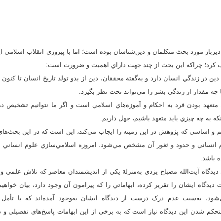
ديرباز مورد بحث متکلمان و دين‌شناسان بوده است؛ اما با پیروزی انقلاب اسلامي ا
لب کرد؛ چراکه اين بحث از چند جهت داراي اهميت و ضرورت است:
دين در زندگي انسان دارد و به‌گفتة محققان، دين از بدو تولد تاريخ انسان تا کنو
 مقدار از زندگي بشر را مي‌تواند تحت نظر بگيرد.
تعهد بودن فرد به احکام و آموزه‌هاي اسلامي است و اگر ما نتوانيم تشخيص ده
نکه به چه چيزي بايد متعهد باشيم، جهل داريم.
و اساسي که پژوهش در اين زمينه را ايجاب مي‌کند، اين است که در اين بحث‌ها
م انساني و حدود و ثغور آن مشخص مي‌شود. امروزه اسلامي‌سازي علوم انساني
ه باشد.
 ديدگاه آیت‌الله مصباح يزدي به‌منزلة يکي از انديشمندان معاصر که تلاش علمي و
 ديدگاه ايشان را تقرير کرده، ابهاماتي را که پيرامون آن وجود دارد، بيان خواهيم
‌شود، به‌سبب عدم درک درست از ديدگاه ايشان به‌وجود آمده‌اند که با تأمل 
مستحکم شدن این دیدگاه نیاز است که به برخی از این ابهامات پاسخ‌های تفصیلی و د