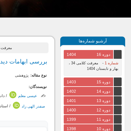
آرشیو شماره‌ها
معرفت کلامی، سال 1401، جلد
دوره 16
1404
بررسی ابهامات دیدگ
شماره 1
-
معرفت کلامی 34 ،
بهار و تابستان 1404
نوع مقاله:
پژوهشی
دوره 15
1403
نویسندگان:
دوره 14
1402
✍️
عیسی معلم
/ دان
دوره 13
1401
صفدر الهی راد
/ استاد
دوره 12
1400
دوره 11
1399
دوره 10
1398