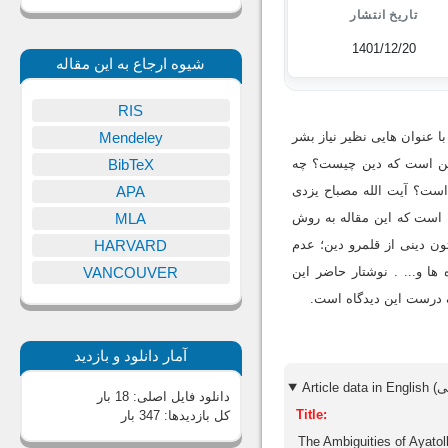
تاریخ انتشار
1401/12/20
شیوه ارجاع به این مقاله
RIS
ا عنوان هایی نظیر نیاز بشر
Mendeley
این است که دین چیست؟ چه
BibTeX
است؟ آیت الله مصباح یزدی
APA
ه است که این مقاله به روش
MLA
تون دینی از قلمرو دین؛ عدم
HARVARD
ا و... . نوشتار حاضر این
VANCOUVER
رک درست این دیدگاه است.
آمار دانلود و بازدید
دانلود فایل اصلی:
18 بار
Title:
کل بازدیدها:
347 بار
The Ambiguities of Ayatol