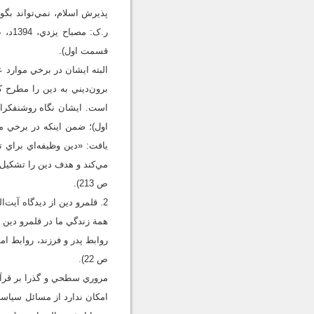
پذيرش اسلام، نمي‌تواند بگوي
قسمت اول).
البته ايشان در برخي موارد ع
برون‌ديني به دين را مطرح ک
اول)؛ ضمن اينکه در برخي م
يافت: «دين وظيفه‌اي براي ت
ص 213).
2. قلمرو دين از ديدگاه آيت‌الله مصباح يزدي
همة زندگي ما در قلمرو دين 
ص 22).
مروري سطحي و گذرا بر قرآن 