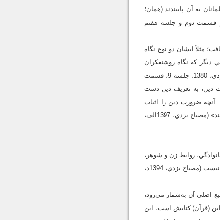
انان به آن پايبندند (همان؛
41؛ همو، 1380، جلسه پنجم قسمت اول و قسمت دوم و جلسه هقتم
ت؛ مثلاً ايشان دو نوع نگاه
ني ديگر که نگاه روشنفکران
است. ايشان نگاه روشنفکران را نقد کرده‌اند؛ اما از کنار نگاه متکلمان عبور کرده و نقدي نکرده‌اند (مصباح يزدي، 1380، جلسه 9، قسمت
رت دين، به تعريف دين دست
. آنچه ضرورت دين را اثبات
مي‌کند و هدف دين را تشکيل مي‌دهد، اين است که تأثير پديده‌هاي مختلف در سعادت يا شقاوت انسان را تبيين کند» (مصباح يزدي، 1397الف،
انوادگي، روابط زن و شوهر،
روابط پدر و فرزند، روابط امت و امام و حتي روابط با ساير ملل که با آنها چگونه رفتار کنیم، خارج از قلمرو دين نيست (مصباح يزدي، 1394د،
 اصلي آن به‌شمار مي‌رود،
دي، 1396، ج 1، ص 43). اگر دين اين است که اين (قرآن) کتابش است، اين