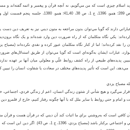
د اسلام چيزي است که من مي‌گويم، نه آنچه قرآن و پيغمبر و ائمه گفته‌اند و مسلم
ر.ک: مصباح يزدي، 1394د، ص 289؛ همو، 1396، ج 1، ص 38، 40ـ
باراتي دارند که گويا مي‌توان بدون مراجعه به متون ديني نيز به تعريف دين دست ياف
رده‌اند: يکي نگاه متکلمان که از راه ضرورت دين وارد شده‌اند و يک نگاه برون‌دي
وارد، عبارات ايشان به‌گونه‌اي است که گويا مي‌توان از طريق استدلال‌هاي ضرو
بيين پديده‌هاي طبيعي از راه کشف روابط علّي و معلولي ميان آنها بر عهده ندارد
قرار مي‌گيرد و هيچ شأني از شئون زندگي انسان، اعم از زندگي فردي، اجتماعي، خ
کافي است که به‌روشني براي ما اثبات کند آن ديني که در قرآن هست و قرآن منبع
امکان ندارد از مسائل سياسي و اجتماعي برکنار باشد (مصباح يز