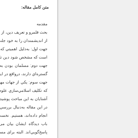
متن کامل مقاله:
مقدمه
بحث قلمرو و تعريف دين، از 
از انديشمندان را به خود ج
جهت اول: به‌دلیل اهميتي که 
است که مشخص شود دين تا چه
جهت دوم: مسلمان بودن به م
گستره‌اي دارند، درواقع در اي
جهت سوم: يکي از جهات مهم 
که تکليف اسلامي‌سازي علو
آشنايان به اين مباحث پوشيد
در اين مقاله به‌دنبال بررسي
انجام داده‌اند، هستيم. نخست
باب دیدگاه ایشان بیان می
پاسخ‌گويي‌اند. البته برای 