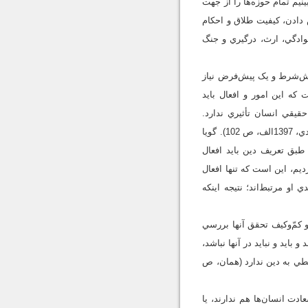
نيم، مي‌بينيم تمام حوزه‌ها را از جهت
 دادن، کيفيت طلاق و احکام
نوادگي، ارث، درگيري و جنگ
 پيش‌شرط و يک پيش‌فرض نياز
ه اين امور و افعال بايد
يقي انسان تأثيري ندارد.
پيش‌فرض اين ادعا نیز اين است که همة کنش‌هاي اختياري انسان، در سعادت ابدي او تأثيرگذار است (مصباح يزدي، 1397الف، ص 102). گويا
 طبق تعريف دين بايد افعال
ديم، اين است که تنها افعال
او مرتبط‌اند؛ نتيجه اينکه
 کمّ‌وکيف تحقق آنها بررسي
د و بايد و نبايد در آنها نباشد،
ربطي به دين ندارد (همان، ص
دت انسان‌ها هم ندارند، يا