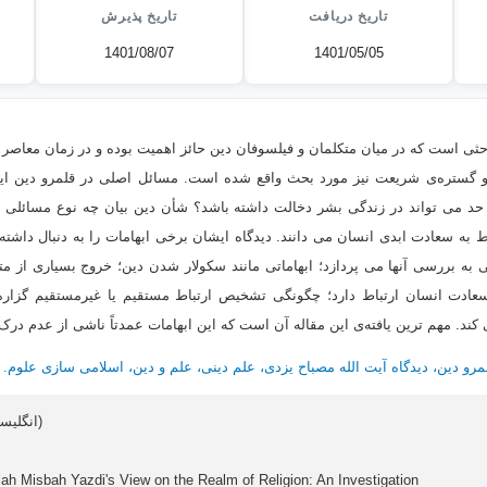
تاریخ دریافت
تاریخ پذیرش
1401/08/07
1401/05/05
حثی است که در میان متکلمان و فیلسوفان دین حائز اهمیت بوده و در زمان معاصر ب
، و گستره‌ی شریعت نیز مورد بحث واقع شده است. مسائل اصلی در قلمرو دین 
ه حد می تواند در زندگی بشر دخالت داشته باشد؟ شأن دین بیان چه نوع مسائلی 
وط به سعادت ابدی انسان می دانند. دیدگاه ایشان برخی ابهامات را به دنبال داشت
یلی به بررسی آنها می پردازد؛ ابهاماتی مانند سکولار شدن دین؛ خروج بسیاری از م
ادت انسان ارتباط دارد؛ چگونگی تشخیص ارتباط مستقیم یا غیرمستقیم گزاره ه
 کند. مهم ترین یافته‌ی این مقاله آن است که این ابهامات عمدتاً ناشی از عدم د
مرو دین، دیدگاه آیت الله مصباح یزدی، علم دینی، علم و دین، اسلامی سازی علوم.
Article data in English (انگلیسی)
lah Misbah Yazdi's View on the Realm of Religion: An Investigation