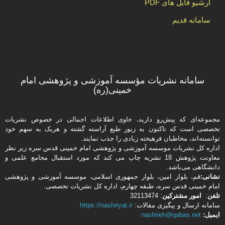
آرشیو فایل های PDF
سامانه قدیم
سامانه نشریات مؤسسه آموزشی و پژوهشی امام
خمینی(ره)
مجموعه‌ای که پیش‌رو دارید،‌ حاوی اطلاعات اجمالی در خصوص نشریات
تخصصی است که تاکنون به زیور طبع آراسته گشته و هریک به سهم خود
توانسته‌اند، مخاطبان فرهیخته‌ زیادی را جذب نمایند.
اداره كل نشریات موسسه آموزشی و پژوهشی امام خمینی قدس سره زیر نظر
معاونت پژوهش 18 نشریه چاپ می کند که مورد استقبال مجامع علمی و
دانشگاهی می‌باشد.
نشانی:
قم، بلوار امین، بلوار جمهوری اسلامی، موسسه آموزشی و پژوهشی
امام خمینی قدس سره، طبقه چهارم، اداره كل نشریات تخصصی.
تلفن
:
امور مشتركین
: 32113474
سامانه ارسال و پیگیری مقالات:
https://nashriyat.ir
ایمیل:
nashrieh@qabas.net