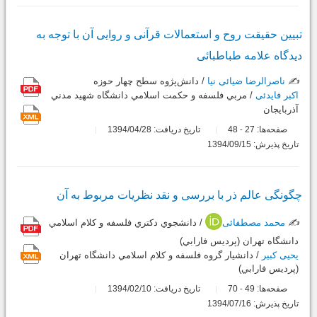
تبیین حقیقت روح و استعمالات قرآنی و روایی آن با توجه به
دیدگاه علامه طباطبائی
✍️
ناصرالرضا ضیائی نیا
/ دانش‌پژوه سطح چهار حوزه
اکبر فایدئی
/ مربي فلسفه و حكمت اسلامي دانشگاه شهيد مدني
آذربايجان
صفحه‌ها:
27
48
تاریخ دریافت: 1394/04/28
-
تاریخ پذیرش: 1394/09/15
چگونگی عالم ذر با بررسی و نقد نظریات مربوط به آن
✍️
محمد مصطفائی
/ دانشجوي دکتري فلسفه و كلام اسلامي
دانشگاه تهران (پرديس فارابي)
یحیی کبیر
/ دانشيار گروه فلسفه و كلام اسلامي دانشگاه تهران
(پرديس فارابي)
صفحه‌ها:
49
70
تاریخ دریافت: 1394/02/10
-
تاریخ پذیرش: 1394/07/16