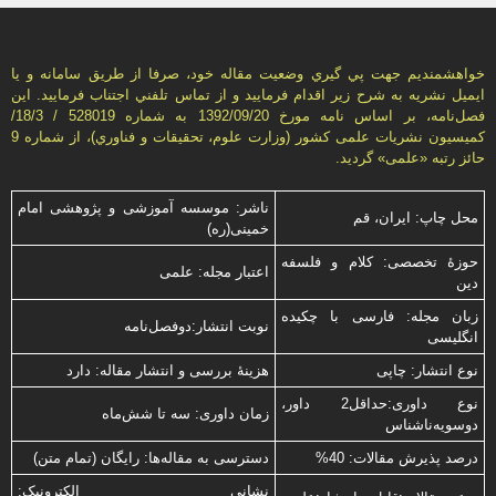
خواهشمنديم جهت پي گيري وضعيت مقاله خود، صرفا از طريق سامانه و يا
ايميل نشريه به شرح زير اقدام فرماييد و از تماس تلفني اجتناب فرماييد. اين
فصل‌نامه، بر اساس نامه مورخ 1392/09/20 به شماره 528019 / 18/3/
كميسيون نشريات علمی كشور (وزارت علوم، تحقيقات و فناوري)، از شماره 9
حائز رتبه «علمی» گرديد.
ناشر: موسسه آموزشی و پژوهشی امام
محل چاپ: ایران، قم
خمینی(ره)
حوزۀ تخصصی: کلام و فلسفه
اعتبار مجله: علمی
دین
زبان مجله: فارسی با چكیده
نوبت انتشار:دوفصل‌نامه
انگلیسی
نوع انتشار: چاپی
هزینۀ بررسی و انتشار مقاله: دارد
نوع داوری:حداقل2 داور،
زمان داوری: سه تا شش‌ماه
دوسویه‌ناشناس
درصد پذیرش مقالات: 40%
دسترسی به مقاله‌ها: رایگان (تمام متن)
نشانی الکترونیک: