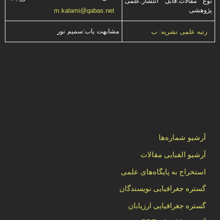
نوع مقالات:قابل انتشار:علمی
پژوهشی
m.kalami@qabas.net
مشابهت ياب:سميم نور
رتبه علمی نشریه: ب
آرشیو شماره‌ها
آرشیو الفبایی مقالات
استخراج به پایگاه‌های علمی
گستره جغرافیایی نویسندگان
گستره جغرافیایی ارزیابان