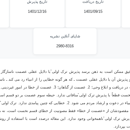
تاریخ دریافت
تاریخ پذیرش
1401/12/16
1401/09/15
شاپای آنلاین نشریه
2980-8316
قیق ممکن است به ذهن برسد پذیرش ترک اولی̍̍ با دلایل عقلی عصمت ناسازگار ا
پذیرش آن با دلایل عقلی عصمت ـ که هر گونه خطایی را از انبیاء رد می کند ـ ن
عصمت عبارتند از: 1. عصمت در دریافت و ابلاغ وحی؛ 2. عصمت از گناهان؛ 3
سبب اخلال در هدف اصلی انبیاء در دعوت و ارشاد مردم می شود. 2. خطایی که چنین 
د: مقصودشان از «عصمت از خطا» فقط مصونیت از خطای قسم نخست است، نه م
 ترک اولی̍̍ ناهمخوانی وجود ندارد. این مقاله درصدد است با استفاده از روش 
 بپردازد.