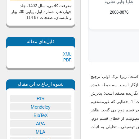
شاپا چاپی نشریه
معرفت کلامی، سال 1402، جلد
چهاردهم، شماره اول، پیاپی 30، بهار
2008-8876
و تابستان
، صفحات 97-114
فایل‌های مقاله
XML
PDF
ست؛ زیرا ترک اولی̍ ترجیح
شیوه ارجاع به این مقاله
اسازگار است. سه حیطه عمده
. عصمت از خطا در امور غیردینی. نگارنده معتقد است: پذیرش
RIS
و اقامه دلیل برای دو حیطه نخست قطعاً با پذیرش ترک اولی̍̍ منافاتی ندارد. حیطه سوم عصمت بر دو قسم است: 1. خطایی که غیرمستقیم
Mendeley
پیامدی ندارد. ترک اولی̍̍ در قسم دوم می گنجد. ظاهر
BibTeX
صونیت از خطای قسم دوم.
APA
توصیفی ـ تحلیلی به اثبات
MLA