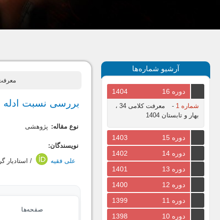
آرشیو شماره‌ها
معرفت کلامی، سال 1402،
دوره 16
1404
بررسی نسبت ادله عص
شماره 1
-
معرفت کلامی 34 ،
بهار و تابستان 1404
نوع مقاله:
پژوهشی
دوره 15
1403
نویسندگان:
دوره 14
1402
علی فقیه
/ استادیار گ
دوره 13
1401
دوره 12
1400
دوره 11
1399
صفحه‌ها
دوره 10
1398