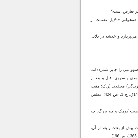
 در تعارض است؟
ت همخواني «دلايل عصمت از
ي‌پردازد و خدشه در دلايل
و نبي را جايز شمرده‌اند،
عمدي و سهوي، قبل و بعد از
ندگي) معتقدند (ر.ک: مفيد،
1413ق ـ ب، ج 4، ص 62ـ65؛ همو، 1413ق ـ الف، ص 29؛ سيد مرتضي، 1411ق، ص 337؛ حمصي رازي، 1412ق، ج 1، ص 424؛ مظفر،
معصيت کوچک و چه بزرگ، چه
، پيش از بعثت و بعد از آن،