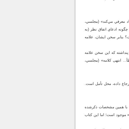
اد معرفي مي‌کند» (مجلسي،
 پس چگونه ادعاي اتفاق نظر (به
؟ بنابر سخن ايشان، علامه
پنداشته که اين سخن علامه
.. انتهى كلامه‏» (مجلسي،
رجاع داده، محل تأمل است.
ميه شيخ مفيد (1413ق ـ ب، ج 4، ص 62ـ65) است. اين کتاب با همين مشخصات ذکرشده
» موجود است؛ اما اين کتاب