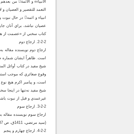
الانبياءء و 
التعمد للتقصير و العصيان و لايجوز عليهم ترك مفترض 
انبياء و ائمه د
کتاب سخني از «عصمت از هرگ
2-2-2. ارجاع دوم
است. ظاهراً ايشان شماره صفح
شيخ مفيد در کتاب أوائل المق
وقوع صغائري که موجب استخفا
است، و پيامبر اکرم هيچ نوع گناهي 
شيخ مفيد نه‌تنها در اينجا س
غير‌عمدي و قبل از نبوت باش
3-2-2. ارجاع سوم
ارجاع سوم نويسنده مقاله به
(سيد مرتضي، 1411ق، ص 337ـ338). در اينجا نيز سخني از عصمت از خطا در امور عادي زندگي نيست.
4-2-2. ارجاع چهارم و پنجم