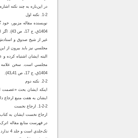
در این‌باره به چند نکته اشاره
1-2. نکته اول
نويسنده مقاله مزبور، خود 
1404ق، ج
غير از شيخ صدوق و استادش)
مجلسي نيز بايد بيرون از اين
البته ايشان اشتباه کرده و
مجلسي است. سخن علامه مجلس
1404ق، ج ‏17، ص 41ـ43).
2-2. نکته دوم
اينکه ايشان بحث «عصمت از 
ايشان به هفت منبع ارجاع دا
1-2-2. ارجاع نخست
در فهرست منابع مقاله اترک،
تک‌جلدي است و جلد 4 ندارد. به ‌هر حال، در اين کتاب در مبحث «عصمت» آمده است: