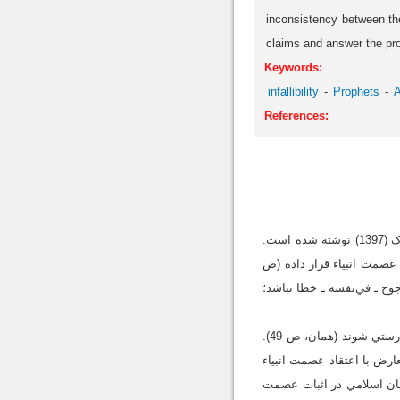
inconsistency between the
claims and answer the pro
Keywords:
infallibility
Prophets
A
References:
مقاله‌اي علمي ـ پژوهشي با عنوان «نقد و بررسي راهکار ترک اولي̍̍ در توجيه خطاهاي انبياء» توسط حسین اترک (1397) نوشته شده است.
ي عصمت انبياء قرار داده (ص
ح ـ في‌‌نفسه ـ خطا نباشد؛
ايشان می‌گوید: براساس دلايل عقلي ارائه‌شده از سوي متکلمان شيعي، انبياء نبايد مرتکب هيچ خطا و عمل نادرستي شوند (همان، ص 49).
ارض با اعتقاد عصمت انبياء
مان اسلامي در اثبات عصمت