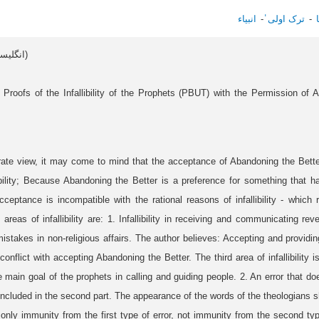
ترک اولی̍
انبیاء
Article data in English (انگلیسی)
 Proofs of the Infallibility of the Prophets (PBUT) with the Permission of 
rate view, it may come to mind that the acceptance of Abandoning the Bette
libility; Because Abandoning the Better is a preference for something that 
cceptance is incompatible with the rational reasons of infallibility - which 
reas of infallibility are: 1. Infallibility in receiving and communicating re
istakes in non-religious affairs. The author believes: Accepting and providing
conflict with accepting Abandoning the Better. The third area of infallibility i
he main goal of the prophets in calling and guiding people. 2. An error that d
included in the second part. The appearance of the words of the theologian
 only immunity from the first type of error, not immunity from the second type