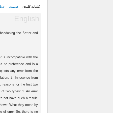
کلمات کلیدی:
عصمت
خطا
Abandoning the Better and
r is incompatible with the
has no preference and is a
rejects any error from the
velation; 2. Innocence from
 reasons for the first two
s of two types: 1. An error
oes not have such a result.
s shows: What they mean by
 of error. So, there is no