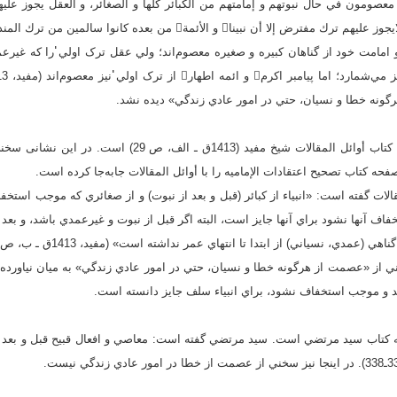
الأئمة من بعدهم معصومون في حال نبوتهم و إمامتهم من الكبائر كلها و الصغائر، و العقل يجوز
إلا أن نبينا و الأئمة من بعده كانوا سالمين من ترك المندوب؛
ر حال نبوت و امامت خود از گناهان کبيره و صغيره معصوم‌اند؛ ولي عقل ترک اولي̍̍ را که غ
ونه خطا و نسيان، حتي در امور عادي زندگي» ديده نشد.
ارجاع دوم نويسنده مقاله به کتاب أوائل المقالات شيخ مفيد (413
ه کتاب تصحيح اعتقادات الإماميه را با أوائل المقالات جابه‌جا کرده ‌است.
الات گفته است: «انبياء از کبائر (قبل و بعد از نبوت) و از صغائري که موجب استخفاف
ف آنها نشود براي آنها جايز است، البته اگر قبل از نبوت و غيرعمدي باشد، و بعد 
(عمدي، نسياني) از ابتدا تا انتهاي عمر نداشته است» (مفید، 1413ق ـ ب، ص 62).
خني از «عصمت از هرگونه خطا و نسيان، حتي در امور عادي زندگي» به میان نياورده، 
د و موجب استخفاف نشود، براي انبياء سلف جايز دانسته است.
 کتاب سيد مرتضي است. سيد مرتضي گفته است: معاصي و افعال قبيح قبل و بعد از 