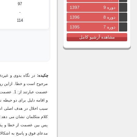
97
دوره 9
1397
-
دوره 8
1396
114
دوره 7
1395
مشاهده آرشیو کامل
چکیده:
در نگاه بدوی و غیرد
مرجوح است و خطا. ازاین رو 
کلام متکلمان نشان می ده
پس بین عصمت از خطا و پذیرش
مدعای فوق و پاسخ به اشکالات