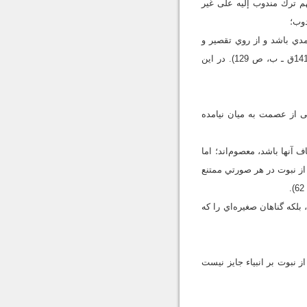
 عليهم ترك مندوب إليه على غير
يرعمدي باشد و از روي تقصير و
عصيان نباشد، براي آنان جايز مي‌شمارد؛ اما پيامبر اکرم و ائمه اطهار از ترک اولي̍̍ نيز معصوم‌اند (مفيد، 1413ق ـ ب، ص 129). در اين
1ق ـ الف، ص 29) است. در اين نشانی سخنی از عصمت به میان نيامده
 آنها باشد، معصوم‌اند؛ اما
از نبوت در هر صورتي ممتنع
بلکه گناهان صغيره‌اي را که
نبوت بر انبياء جايز نيست