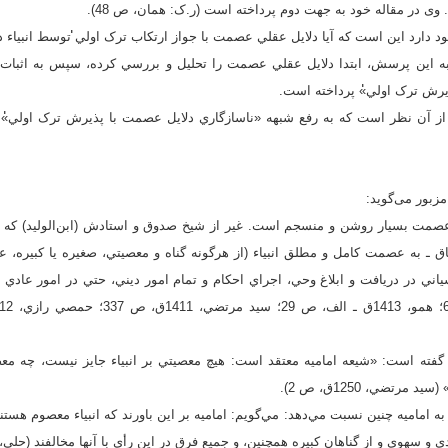
ند. وی در مقاله خود به جهت دوم پرداخته‌ است (ر.ک: همان، ص 48).
 دارد اين است که آيا دلايل عقلي عصمت با جواز ارتکاب ترک اولي̍̍ توسط انبياء
 به اين پرسش‌، ابتدا دلايل عقلي عصمت را تحليل و بررسي کرده، سپس به اثبا
رش ترک اولي̍̍» ‌پرداخته است.
ز آن نظر است که به رفع شبهه «ناسازگاري دلايل عصمت با پذيرش ترک اولي̍̍» م
زبور می‌گوید:
عصمت بسيار روشن و منسجم است. غير از شيخ صدوق و استادش (ابن‌الوليد) که سه
ق ـ به عصمت کامل و مطلق انبياء (از هرگونه گناه و معصيتي، صغيره يا کبيره، 
ياني در دريافت و ابلاغ وحي، اجراي احکام و تمام امور ديني، حتي در امور عادي ز
ياء گفته است: «شيعه اماميه معتقد است: هيچ معصيتي بر انبياء جايز نيست، چه 
رتضي، 1250ق، ص 2).
به اماميه چنين نسبت مي‌دهد: مي‌گويم: اماميه بر اين باورند که انبياء معصوم هستند
سهوي و از گناهان کبيره همچنين، و جميع فرق در اين رأي با آنها مخالفند (حلي، 1363، ص 196).