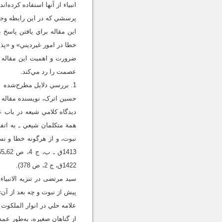
انبياء از آنها استفاده کرده‌ا
پرسشي که در اين رابطه وجود
اين مقاله براي يافتن پاسخ
خطا در امور غيرديني» و «پذي
ضرورت و اهميت اين مقاله ا
عصمت را رد مي‌کند.
1. بررسي دلايل مطرح‌شده
حسین اترک، نويسنده مقاله م
ديدگاه کلامي شيعه در باب 
همة متکلمان شيعي ـ به اتفا
نبوت، و از هرگونه خطا و نس
1422ق، ج 2، ص 378).
سيد مرتضى در تنزيه ‌الانب
پيش از نبوت و چه بعد از آن» (سيد م
علامه حلي در انوار الملکوت 
از گناهان صغيره، به‌طور عمدي و 