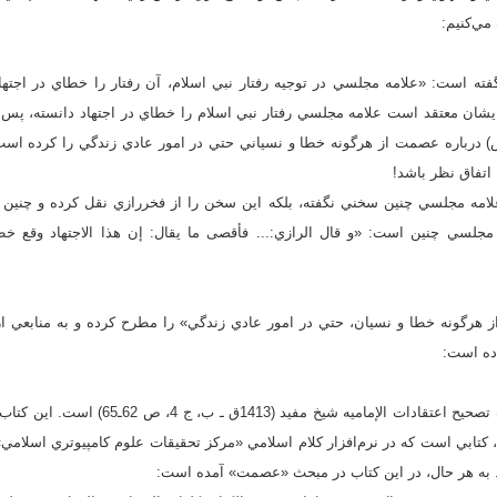
 مي‌کنیم:
گفته است: «علامه مجلسي در توجيه رفتار نبي اسلام، آن رفتار را خطاي در اجته
 ‏17، ص 43). اگر ايشان معتقد است علامه مجلسي رفتار نبي اسلام را خطاي در اجتهاد دانسته،
 درباره عصمت از هرگونه خطا و نسياني حتي در امور عادي زندگي را کرده است
 اتفاق نظر باشد!
 علامه مجلسي چنين سخني نگفته، بلکه اين سخن را از فخررازي نقل کرده و چنین 
ي چنين است: «و قال الرازي:‏... فأقصى ما يقال: إن هذا الاجتهاد وقع خطأ.
هرگونه خطا و نسيان، حتي در امور عادي زندگي» را مطرح کرده و به منابعي ا
ده ‌است:
ارجاع نخست ايشان به کتاب تصحيح اعتقادات الإما
 کتابي است که در نرم‌افزار کلام اسلامي «مرکز تحقيقات علوم کامپيوتري اسلامي