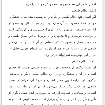
اعمال ما در اين نظام موجود است و کار خودش را مي‌کند.
1ـ2ـ1. نظام طبيعي
اگر انسان تنها نظام طبيعي و مادي را به‌رسميت بشناسد يا کنشگري
خود را فقط معطوف به آن سازد، به ‌ناچار تنها انتظار بهره‌مندي از
آثار نظام طبيعي و مادي را دارد. آثاري از قبيل سيري و گرسنگي، لذت
و ناراحتي، خرسندي و ناخشنودي و...، مربوط به اين سطح طبيعي و
محسوس عمل و حضور کنشگر انساني در آن است و دستاوردهاي
طبيعي خوب و بد را هم به ‌همراه دارد و البته سطح تجربي تحليل آن
هم از اين چهارچوب نمي‌تواند فراتر رود.
2ـ2ـ1. نظام حقيقي
اما نظام ديگري از واقعيت، فراتر از نظام طبيعي هست که حضور
انسان در آن و کنشگري او در اين نظام، معناي ديگر و پيامدهاي
ديگري دارد. رابطة بين عمل انسان و نتيجة آن، فراتر از سطح
طبيعي، در جايي ديگر دنبال مي‌شود که در آن، رابطة بين عمل
انساني و سعادت و شقاوت او رقم مي‌خورد. در اينجا نظام ديگري از
تأثير و تأثر بين عمل و نتيجة آن برقرار است که نه طبيعي است و نه