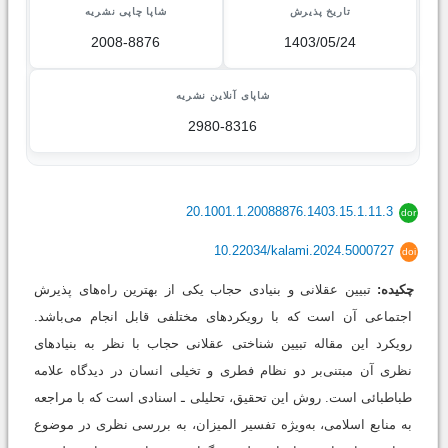
تاریخ پذیرش
شاپا چاپی نشریه
2008-8876
1403/05/24
شاپای آنلاین نشریه
2980-8316
20.1001.1.20088876.1403.15.1.11.3
dor
10.22034/kalami.2024.5000727
doi
چکیده:
تبیین عقلانی و بنیادی حجاب یکی از بهترین راه‌های پذیرش
اجتماعی آن است که با رویکردهای مختلفی قابل انجام می‌باشد.
رویکرد این مقاله تبیین شناختی عقلانی حجاب با نظر به بنیادهای
نظری آن مبتنی‌بر دو نظام فطری و تخیلی انسان در دیدگاه علامه
طباطبائی است. روش این تحقیق، تحلیلی ـ اسنادی است که با مراجعه
به منابع اسلامی، به‌ویژه تفسیر المیزان، به بررسی نظری در موضوع