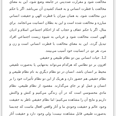
مخالفت شود و مقرارت ضدديني در جامعه وضع شود، اين به‌ معناي
مخالفت با فطرت انساني و به فساد کشيدن آن مي‌باشد. اگر با حکم
دين مخالفت شود، به همان ميزان با فطرت الهي و حقيقت انساني
مبارزه و مخالفت شده است و اين به بطلان انسانيت مي‌انجامد. براي
مثال، اگر با حکم عفاف و حجاب که از احکام اجتماعي اسلام و اديان
الهي است، مخالفت شود و عرياني به شيوة زيست اجتماعي افراد
تبديل گردد، اين به‌ معناي مخالفت با فطرت انساني است و زن و
مرد، هر دو، در انسانيت خود آسيب مي‌بينند.
2ـ1. حيات انساني بين دو نظام طبيعي و حقيقي
افزون بر دو نظامي که هرکدام مي‌تواند به‌تنهايي يا به‌صورت تلفيقي
محيط بر انسان باشد، انسان در دو نظام ديگري به‌ نام نظام طبيعي و
نظام حقيقي هم حضور دارد و هريک از اين دو نظام تأثيرات خود را بر
انسان و عمل او بر جاي مي‌گذارند. مقصود از نظام طبيعي، نظام
مادي محسوسي است که در آن زندگي مي‌کنيم و کنش و واکنش
داريم و نتايج آن را مشاهده مي‌کنيم؛ اما نظام حقيقي ناظر به حقيقت
وجود عالم و حقيقت وجودي ما و آثار واقعي افعال ماست که چه‌بسا
به‌صورت طبيعي قابل مشاهده نيست؛ ولي وجود دارد و حقيقت آثار