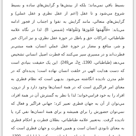
بسيط باقي نمي‌ماند؛ بلکه از بينش‌ها و گرايش‌هاي ساده و بسيط
شروع مي‌شود و تا عقل (اعم از عقل نظري و عقل عملي) و
گرايش‌هاي متعالي، مانند گرايش به تقوا و اجتناب از فجور ادامه
مي‌يابد: «فَأَلْهَمَهَا فُجُورَهَا وَتَقْوَاهَا» (شمس: 8). لذا در نگاه علامه
طباطبائي، ادراکات حق و باطل در حوزة عقل نظري، و نيز ادراک خير
و شر، منافع و مضار در حوزة عقل عملي انسان، همه مبتني‌بر
فطرت‌اند و در مسيري سير مي‌کنند که فطرت اصيل انساني تشخيص
مي‌دهد (طباطبائي، 1390، ج‏2، ص249). اين يک حقيقت بنيادي است
که دست هدايت الهي در خلقت انسان نهاده است؛ پديده‌اي که در
علم مدرن ناديده انگاشته مي‌شود. بديهي است که نظام فطري به
معناي امر فراگيري است که در همة انسان‌ها وجود دارد و از درون،
افراد را به خود فرامي‌خواند؛ لذا با نظر به گسترش آن در همة افراد،
مي‌توان از آن به جهان فطري تعبير کرد؛ جهاني فراگير و فعال که
نمي‌توان حضورش را براي هميشه و براي همة انسان‌ها نفي کرد يا
ناديده گرفت. به‌تعبير علامه طباطبائي، بطلان فطرت و احکام فطري
به ‌معناي نابودي انسان است و همين فطرت و جهان فطري است که