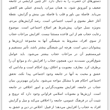
دستورهاي آن حضرت را به ‌دنبال دارد. اگر چنين گرايشي در جامعه
ضعيف و کم‌رونق شود، به همان ميزان، پايبندي عملي هم کاهش
مي‌يابد. فاصلة بين باور و قلب يا فاصلة بين بينش و گرايش، نقطة
آغاز خطر معنوي و آسيب اجتماعي است. رصد گرايش‌هاي مردم،
به‌ويژه نسل جوان، پيش‌شرط هر اصلاح اجتماعي است. موضوع
رعايت حجاب هم از اين قاعده مستثنا نيست. افزايش مراعات حجاب
از سوي افراد، مشروط به شيفتگي آنها به مجموعة ارزش‌ها و
پيشوايان ديني است. هرچه اين شيفتگي بيشتر باشد، تأثير مستقيم و
غيرمستقيم آن در مراعات حجاب بيشتر مي‌شود. بايد عوامل
شوق‌آفرين نسبت‌به دين، همچون حجاب را افزايش داد و موانع آن را
برطرف کرد. معارف، معنويت و اخلاق، روح احکام است و مادامي که
عشق و محبت به آنها در جامعه وجود اجتماعي پيدا نکند، تحقق
اجتماعي احکام هم با مشکل مواجه مي‌شود. بنابراين مهم‌ترين بنيان
حجاب در جامعه، افزايش معنويت‌گرايي و امور اخلاقي در جامعه
است. ارزش‌ها و معنويات اسلامي فراواني وجود دارد که ترويج و
تثبيت آن در فرهنگ عمومي، جامعه را اخلاقي مي‌کند و ميل و گرايش
افراد به حجاب را افزايش مي‌دهد؛ از قبيل: اخلاص در دين و عشق به