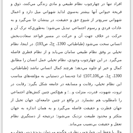
افراد تنها در چهارچوب نظام طبيعي و مادي زندگي مي‌کنند، ذوق و
قريحة حيواني آنها بيشتر به‌سوي لذايذ شهواني ميل دارد و اعمال
شهواني سريع‌تر از شيوع حق و حقيقت، در بينشان جا مي‌گيرد و به
عادات فردي و رسوم اجتماعي تبديل مي‌شود؛ به‌طوري‌که ترک آن و
حرکت در خلاف جهت آن و حرکت در مسير قواعد سعادت‌بخش
انساني سخت مي‌شود (طباطبائي، 1390، ج‏2، ص193). در اينجا، نظام
تخيلي بر وفق نظام طبيعي سامان مي‌يابد و از نظام فطري فاصله
مي‌گيرد. در اين چهارچوب وجودي، نظام تخيلي عمل انسان را مطابق
کمال و خير او جلوه مي‌دهد؛ هرچند کمال انساني نباشد (طباطبائي،
1390، ج‏1، ص106ـ107)؛ لذا چه‌بسا در دستيابي به مؤلفه‌هاي مناسب
اين نظام تخيلي، رقابت و مسابقه در جامعه شکل بگيرد: رقابت در
ثروت، شهوت، قدرت، منزلت و...؛ و هيچ‌کس چنين کنش‌هاي اجتماعي
را نامطلوب هم نشمارد. در واقع در چنين جامعه‌اي، جهان تخيل از
جهان فطرت و حقيقت فاصله مي‌گيرد و به همان اندازه به جهان
متکثر و محدود طبيعت نزديک مي‌شود؛ درنتيجه از دستگيري نظام
تعقل و حقيقت بي‌نصيب مي‌ماند.
حال با حفظ اين چهارچوب نظري، چگونه مي‌توان پديدة ديني حجاب و