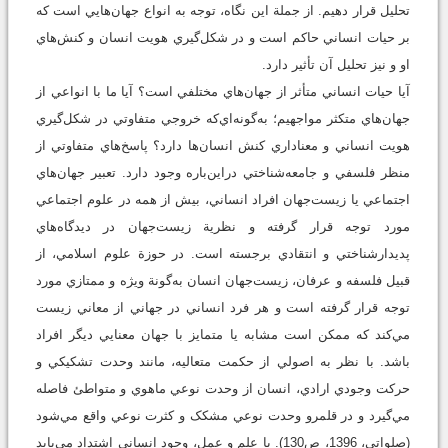
تحليل قرار دهيم. از جملة اين نگاه، توجه به انواع جهان‌هايي است که
بر حيات انساني حاکم است و در شکل‌گيري هويت انسان و کنش‌هاي
او و نيز تحليل آن تأثير دارد.
آيا حيات انساني متأثر از جهان‌هاي مختلفي است؟ آيا ما با انواعي از
جهان‌هاي متکثر مواجهيم؛ به‌گونه‌اي‌که خروجي متفاوتي در شکل‌گيري
هويت انساني و معناداري کنش انسان‌ها دارد؟ پاسخ‌هاي متفاوتي از
منظر فلسفي و جامعه‌شناختي دراين‌باره وجود دارد. تعبير جهان‌هاي
اجتماعي يا زيست‌جهان افراد انساني، بيش از همه در علوم اجتماعي
مورد توجه قرار گرفته و نظرية زيست‌جهان در ديدگاه‌هاي
پديدارشناختي و انتقادي برجسته است. در حوزة علوم اسلامي، از
قبيل فلسفه و عرفان، زيست‌جهان انسان به‌گونة ويژه و ممتازي مورد
توجه قرار گرفته است و هر فرد انساني در جهاني از معاني زيست
مي‌کند که ممکن است مشابه يا متمايز با جهان معنايي ديگر افراد
باشد. با نظر به اصولي از حکمت متعاليه، مانند وحدت تشکيکي و
حرکت وجودي ارادي، انسان از وحدت نوعي ماهوي و متواطئ فاصله
مي‌گيرد و در قلمرو وحدت نوعي مشکک و کثرت نوعي واقع مي‌شود
(صلواتي، 1396، ص130). با علم و عمل، وجود انساني اشتداد مي‌يابد