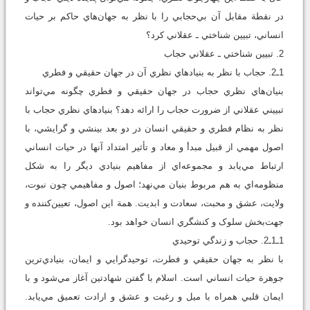
در نقطة مقابل آن بي‌حجابي را با نظر به جهان‌هاي حاکم بر حيات
انساني، تبيين شناختي ـ عقلاني کرد؟
2. تبيين شناختي ـ عقلاني حجاب
1ـ2. حجاب با نظر به بنيادهاي نظري آن در جهان‌ حقيقي و فطري
بنيان‌هاي نظري حجاب در جهان حقيقي و فطري چگونه مي‌تواند
تبييني عقلاني از ضرورت حجاب را ارائه دهد؟ بنيادهاي نظري حجاب با
نظر به نظام فطري و حقيقي انسان در دو بعد بينشي و گرايشي، با
اصول مهمي از قبيل مبدأ و معاد و تأثير امتداد آنها در حيات انساني
ارتباط مي‌يابد و مجموعه‌اي از مفاهيم بنيادي ديگر را به ‌شکل
منظومه‌اي به ‌هم مربوط بنيان مي‌نهد؛ اصول و مفاهيمي چون نبوت،
ولايت، عشق و محبت، سعادت و ابديت. همة اين اصول، تعيين‌کننده و
جهت‌بخش سلوک و کنشگري انسان خواهد بود.
1ـ1ـ2. حجاب و زندگي توحيدي
با نظر به جهان حقيقي و فطرت، توحيدگرايي و ايمان، بنيادي‌ترين
جوهرة حيات انساني است. اسلام با گفتن شهادتين آغاز مي‌شود و با
ايمان قلبي همراه با ميل و رغبت و عشق و ارادت تعميق مي‌يابد.