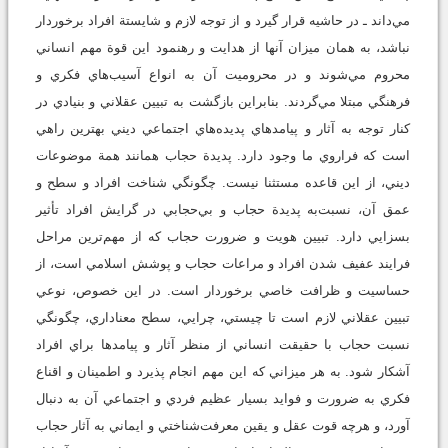
مي‌داند ـ در حاشيه قرار گيرد و از توجه لازم و شايستة افراد برخوردار
نباشد، به همان ميزان آنها از هدايت و رهنمود اين قوة مهم انساني
محروم مي‌شوند و در محروميت آن به انواع آسيب‌هاي فکري و
فرهنگي مبتلا مي‌گردند. بنابراين بازگشت به تبيين عقلاني و بنيادي در
کنار توجه به آثار و پيامدهاي پديده‌هاي اجتماعي ديني بهترين راهي
است که فراروي ما وجود دارد. پديدة حجاب همانند همة موضوعات
ديني، از اين قاعده مستثنا نيست. چگونگي شناخت افراد و سطح و
عمق آن، نسبت‌به پديدة حجاب و بي‌حجابي در گرايش افراد تأثير
بسزايي دارد. تبيين هويت و ضرورت حجاب که از مهم‌ترين مراحل
فرايند عفيف شدن افراد و مراعات حجاب و پوشش اسلامي است، از
حساسيت و ظرافت خاصي برخوردار است. در اين خصوص، نوعي
تبيين عقلاني لازم است تا چيستي، چرايي، سطح معناداري، چگونگي
نسبت حجاب با حقيقت انساني از منظر آثار و پيامدها براي افراد
آشکار شود. به هر ميزاني که اين مهم انجام پذيرد و اطمينان و اقناع
فکري به ضرورت و فوايد بسيار عظيم فردي و اجتماعي آن به دنبال
آورد، و هرچه قوت عقل و يقين معرفت‌شناختي و ايماني به آثار حجاب