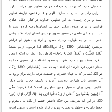
به ‌دنبال دارد که برحسب درجات مردم، تطهير نيز مراتب دارد.
بنابراين راهيابي انسان به معارف الهي و عالم قدس، نيازمند تطهير
است و براي رسيدن به اين تطهير، خداوند در کنار احکام عبادي
قوانيني را براي اصلاح زندگي اجتماعي انسان‌ها وضع کرده است تا
حيات اجتماعي مانعي در مسير تطهير توحيدي انسان ايجاد نکند. وقتي
نفس انساني به طهارت رسيد، صعود و ارتقاي معنوي او فراهم
مي‌شود (طباطبائي، 1390، ج‏3، ص58ـ59)؛ لذا فرمود: «إِلَيهِ يصْعَدُ
الْكَلِمُ الطَّيبُ وَ الْعَمَلُ الصَّالِحُ يرْفَعُهُ» (فاطر: 10). نظر به اينکه اعتقاد
با فرد معتقد پيوند دارد، تقرب و صعود اعتقاد حق به‌سوي خدا به‌
معناي تقرب فرد دارندة آن اعتقاد به خداست (طباطبائي، 1390، ج17،
ص23). کساني که به جهان فطرت و حقيقت توجه دارند، براي ورود به
آن نخست بايد طهارت به‌دست آورند و تکليف حجاب مانند ديگر
تکاليف ديني براي تحصيل چنين تطهيري است؛ لذا فرمود: «قُل
لِّلْمُؤْمِنِينَ يغُضُّوا مِنْ أَبْصَارِهِمْ وَيحْفَظُوا فُرُوجَهُمْ ذَلِكَ أَزْكَى لَهُمْ» (نور:
30). در اين آية شريفه، بين «نگه داشتن چشم از نگاه به نامحرم و
حفظ دامن» و «طهارت نفس» پيوند برقرار شده است و بديهي است