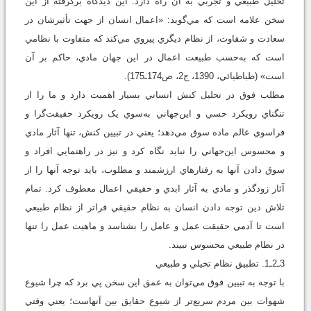
تحليل طبيعي و تجربي به آن راه دارد. اين ديدگاه برگرفته از اين
سخن علامه است که مي‌گويد: «اعمال انسان از جهت تأثيرشان در
سعادت و شقاوت، از نظام ديگري پيروي مي‌کند که متفاوت با نظامي
است که به‌حسب طبيعت اعمال در اين جهان مادي، حاکم بر آن
است» (طباطبائي، 1390، ج‏2، ص174ـ175).
مطلب فوق در تحليل کنش انساني بسيار اهميت دارد و ما را از
تنگناي رويکرد حسي و اين‌جهاني به‌سوي يک رويکرد حقيقت‌گرا و
فراسوي عالم ماده سوق مي‌دهد؛ يعني در تبيين کنش، تنها آثار مادي
و محسوس اين‌جهاني را نبايد نگاه کرد و نيز در راهنمايي افراد و
سوق دادن آنها به رفتارهاي ارزشمند و مطلوب، بايد توجه آنها را از
آثار زودگذر و مادي به آثار ابدي و حقيقي اعمال معطوف کرد. تمام
تلاش دين توجه دادن انسان به نظام حقيقي فراتر از نظام طبيعي
است تا آدمي حقيقت عمل و عامل را بشناسد و ماهيت عمل را تنها
در نظام طبيعي محسوس نبيند.
3ـ2ـ1. تطبيق نظام تخيلي و طبيعي
با توجه به تبيين فوق مي‌توان به عمق اين سخن پي برد که چرا شيوع
شهوات بين مردم سريع‌تر از شيوع حقايق بين آنهاست؛ يعني وقتي