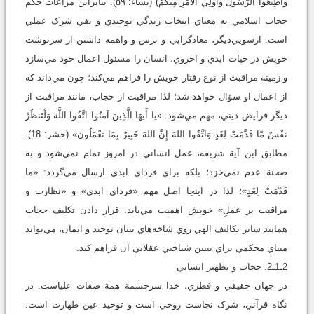
وَأَطِيعُوا الرَّسُولَ وَأُولِي الأَمْرِ مِنْکمْ) (نساء: ۵۹). بنابراين مراعات حکم
حجاب اسلامي به‌ معناي انتخاب زندگي توحيدي و نفي شرک عملي
است. ازسويي‌ديگر، معادگرايي و ترس و واهمه داشتن از سرنوشت
خويش در حيات ابدي و اخروي، انسان را مسئول اعمال خود مي‌سازد
و زمينة مراقبت از نوع رفتار خويش را فراهم مي‌کند؛ چون مي‌داند که
از اعمال او سؤال خواهد شد؛ لذا مراقبت از حجاب، مانند مراقبت از
ديگر فرايض ديني، مهم مي‌شود: «يا أَيهَا الَّذِينَ آمَنُوا اتَّقُوا اللَّهَ وَلْتَنظُرْ
نَفْسٌ مَّا قَدَّمَتْ لِغَدٍ وَاتَّقُوا اللهَ إِنَّ اللهَ خَبِيرٌ بِمَا تَعْمَلُونَ» (حشر: 18).
مطابق اين آية شريفه، عمل انساني در امروز تمام نمي‌شود و به
صحنة عدم نمي‌خزد؛ بلکه براي فرداي ابدي ارسال مي‌گردد: «ما
قَدَّمَتْ لِغَدٍ»؛ لذا در اينجا اصل مهم «فرداي ابدي» و «نظارت و
مراقبت بر عملِ» خويش اهميت مي‌يابد. قرار دادن تکليف حجاب
همانند ساير تکاليف الهي روي شاخه‌هاي بنيان توحيد و ايمان، مي‌تواند
مبناي محکمي براي تبيين شناختي عقلاني آن فراهم کند.
2ـ1ـ2. حجاب و تطهير انساني
در جهان حقيقي و فطري، خدا سرچشمة همة صفات علياست. در
نگاه قرآني، شرک نجاست روحي است و توحيد عين طهارت است.