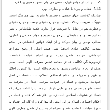
که با اجتناب از موانع طهارت نفس مي‌توان صعود معنوي پيدا کرد.
3ـ1ـ2. حجاب و پيوند با عبادت و معارف الهي
چنان‌که گذشت، جهان حقيقي و فطري با تشريع الهي هماهنگ است.
هيچ‌گاه شريعت برخلاف فطرت و جهان حقيقي نيست و جهان حقيقي
و فطرت هم در تقابل با شريعت قرار ندارد. علامه طباطبائي با نظر
به اين تطابق و هماهنگي بين جهان تشريع و جهان حقيقي و فطري،
مطلب مهمي را بيان مي‌کند و آن اينکه قوانين اجتماعي در اسلام
مقدمة تکاليف عبادي است؛ يعني هدف اصلي از وضع مقرارت
اجتماعي، فراهم شدن زمينه براي انجام عبادت خداست.
ازسويي‌ديگر، تکاليف عبادي مقدمة تحقق معرفت الهي است؛ يعني
هدف از انجام عبادات، رسيدن به معرفت‌الله است؛ لذا کمترين اخلال
و تغيير و تحريف در احکام اجتماعي اسلام، سبب فساد در اصل
عبوديت مي‌شود و فساد در عبوديت موجب اختلال در معرفت‌الله
است. شواهد تجربي هم در طول تاريخ اين مطلب را اثبات مي‌کند که
فساد در شئونات اسلامي امت زماني آغاز شد که فتنه و فساد در
احکام اجتماعي اسلام در اين امت راه پيدا کرد و آن‌گاه اين فساد به
حوزة عبادات کشانده شد و سرانجام به پايمال شدن معارف الهي