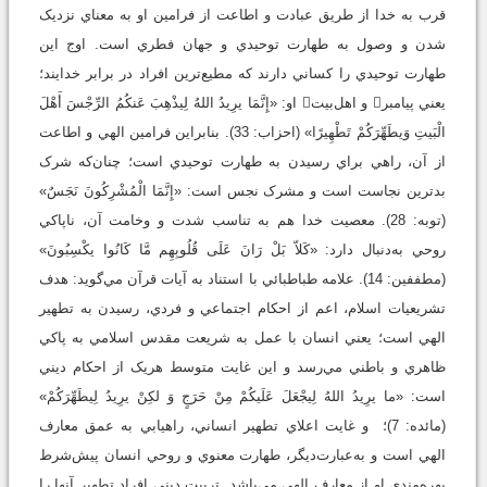
قرب به خدا از طريق عبادت و اطاعت از فرامين او به‌ معناي نزديک
شدن و وصول به طهارت توحيدي و جهان فطري است. اوج اين
طهارت توحيدي را کساني دارند که مطيع‌ترين افراد در برابر خدايند؛
يعني پيامبر و اهل‌بيت او: «إِنَّمَا يرِيدُ اللهُ لِيذْهِبَ عَنكُمُ الرِّجْسَ أَهْلَ
الْبَيتِ وَيطَهِّرَكُمْ تَطْهِيرًا» (احزاب: 33). بنابراين فرامين الهي و اطاعت
از آن، راهي براي رسيدن به طهارت توحيدي است؛ چنان‌که شرک
بدترين نجاست است و مشرک نجس است: «إِنَّمَا الْمُشْرِكُونَ نَجَسٌ»
(توبه: 28). معصيت خدا هم به ‌تناسب شدت و وخامت آن، ناپاکي
روحي به‌دنبال دارد: «كَلاّ بَلْ رَانَ عَلَى قُلُوبِهِم مَّا كَانُوا يكْسِبُونَ»
(مطففين: 14). علامه طباطبائي با استناد به آيات قرآن مي‌گويد: هدف
تشريعيات اسلام، اعم از احکام اجتماعي و فردي، رسيدن به تطهير
الهي است؛ يعني انسان با عمل به شريعت مقدس اسلامي به پاکي
ظاهري و باطني مي‌رسد و اين غايت متوسط هريک از احکام ديني
است: «ما يرِيدُ اللهُ لِيجْعَلَ عَلَيكُمْ مِنْ حَرَجٍ وَ لكِنْ يرِيدُ لِيطَهِّرَكُمْ»
(مائده: 7)؛ و غايت اعلاي تطهير انساني، راهيابي به عمق معارف
الهي است و به‌عبارت‌ديگر، طهارت معنوي و روحي انسان پيش‌شرط
بهره‌مندي او از معارف الهي مي‌باشد. تربيت ديني افراد تطهير آنها را