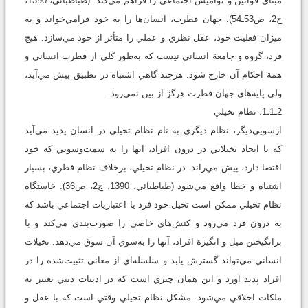
مبناي قوانين و نواميس اجتماعي را فراهم مي‌کند. (طباطبائي، 1390،
ج‏2، ص53ـ54). جهان فطرت، انسان‌ها را به خود فرامي‌خواند و به
ميزان فعليت خود، عقل نظري و عملي را متأثر از خود مي‌سازد. هيج
فرد، گروه و جامعة انساني نيست که به‌طور کلي از فطرت انساني و
همة احکام آن خارج شود. هرچند گاهي اشتباه در تطبيق پيش مي‌آيد،
ولي پايه‌هاي جهان فطرت هرگز از بين نمي‌رود.
2ـ1ـ1. نظام تخيلي
ازسويي‌ديگر، نظام ديگري به ‌نام نظام تخيلي در انسان پديد مي‌آيد
که با ايجاد تخيلاتي در درون افراد، آنها را به سمت‌وسويي که خود
اقتضا دارد، پيش مي‌راند. در نظام تخيلي، برخلاف نظام فطري، بسيار
اشتباه و خطا واقع مي‌شود (طباطبائي، 1390، ج‏2، ص36). خاستگاه
نظام تخيلي ممکن است تخيل خود فرد يا اعتباريات اجتماعي باشد که
به درون فرد مي‌رود و کنش‌هاي خاصي را صورت‌بندي مي‌کند و با
برانگيختن ميل و انگيزة افراد، آنها را به‌سوي آن سوق مي‌دهد. تخيلات
انساني مي‌تواند گسترش يابد و سلسله‌اي از معاني تثبيت‌شده را در
افراد پديد آورد و اين همان چيزي است که در ادبيات ديني تعبير به
ملکات اخلاقي مي‌شود. مشکل نظام تخيلي وقتي است که با عقل و