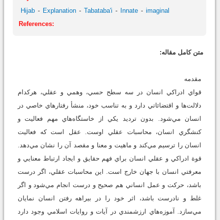
Hijab
Explanation
Tabataba'i
Innate
imaginal
References:
متن کامل مقاله:
مقدمه
قواي ادراکي انسان در سه سطح حسي، وهمي و عقلي، هرکدام
دلالت‌ها و اقتضائاتي دارد و به ‌تناسب خود، منشأ رفتارهاي خاصي در
انسان مي‌شود. بدون ترديد يکي از خاستگاه‌هاي مهم فعاليت و
کنشگري انسان، محاسبات عقلي اوست. عقل است که فعاليت
انسان را ترسيم مي‌کند و ماهيت و معنا و مقصد آن را نشان مي‌دهد.
قوة ادراکي و عقلي انسان براي فهم حقايق و ايجاد ارتباط معنايي و
معرفتي انسان با جهان خارج است. اين محاسبات عقلي، اگر درست
باشد، حرکت و عمل انساني هم صحيح و درست انجام مي‌شود و اگر
غلط و نادرست باشد، اثر خود را در بيراهه رفتن انسان نمايان
مي‌سازد. آموزه‌هاي ارزشمندي در آيات و روايات اسلامي وجود دارد