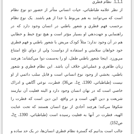
1ـ1ـ1. نظام فطري
از نظر علامه طباطبائي، حيات انساني متأثر از حضور دو نوع نظام
است که مي‌توانند به هم مربوط يا جدا از هم باشند. يک نوع نظام
برحسب فهم فطري و شعور باطني در انسان وجود دارد که در
راهنمايي و جهت‌دهي او بسيار مؤثر است و هيچ نوع خبط و خطايي
هم در آن وجود ندارد؛ مثلاً کودک مريض با شعور باطني و فهم فطري
خود خواهان سلامتي و استفاده از دواست؛ ولي از دواي تلخ امتناع
مي‌ورزد. اينجا شعور باطني طفل، او را به‌سمت دوا مي‌کشاند؛ هرچند
زبان ظاهري و عملي‌اش خلاف آن باشد. اين نظام فطري و شعور
باطني، بخشي از وجود نوع انساني است و قابل سلب دائمي از او
نيست (طباطبائي، 1390، ج1، ص36). فطرت، نوعي آگاهي و ادراک
خاصي است که در نهان انسان وجود دارد و البته فعليت آن نيازمند
شريعت و دين الهي است و در واقع، اين دين است که فطرت را
شکوفا مي‌کند؛ هرچند آحادي از نوع انسان هستند که تحت عنايت
الهيه، فطرت در آنها به ‌فعليت رسيده است (طباطبائي، 1390، ج‏2،
ص152).
جالب است بدانيم که گسترة نظام فطري انسان‌ها، در يک حد ساده و