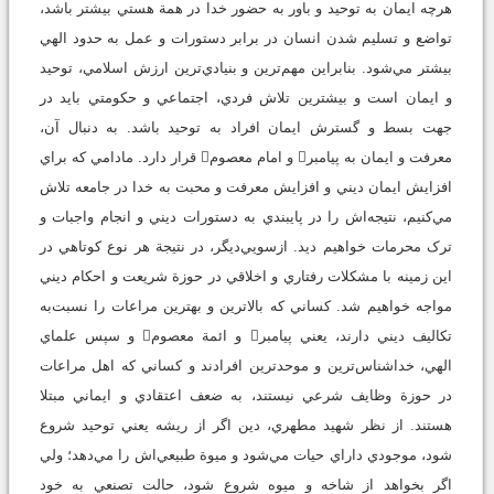
هرچه ايمان به توحيد و باور به حضور خدا در همة هستي بيشتر باشد،
تواضع و تسليم شدن انسان در برابر دستورات و عمل به حدود الهي
بيشتر مي‌شود. بنابراين مهم‌ترين و بنيادي‌ترين ارزش اسلامي، توحيد
و ايمان است و بيشترين تلاش فردي، اجتماعي و حکومتي بايد در
جهت بسط و گسترش ايمان افراد به توحيد باشد. به ‌دنبال آن،
معرفت و ايمان به پيامبر و امام معصوم قرار دارد. مادامي که براي
افزايش ايمان ديني و افزايش معرفت و محبت به خدا در جامعه تلاش
مي‌کنيم، نتيجه‌اش را در پايبندي به دستورات ديني و انجام واجبات و
ترک محرمات خواهيم ديد. ازسويي‌ديگر، در نتيجة هر نوع کوتاهي در
اين زمينه با مشکلات رفتاري و اخلاقي در حوزة شريعت و احکام ديني
مواجه خواهيم شد. کساني که بالاترين و بهترين مراعات را نسبت‌به
تکاليف ديني دارند، يعني پيامبر و ائمة معصوم و سپس علماي
الهي، خداشناس‌ترين و موحدترين افرادند و کساني که اهل مراعات
در حوزة وظايف شرعي نيستند، به ضعف اعتقادي و ايماني مبتلا
هستند. از نظر شهيد مطهري، دين اگر از ريشه يعني توحيد شروع
شود، موجودي داراي حيات مي‌شود و ميوة طبيعي‌اش را مي‌دهد؛ ولي
اگر بخواهد از شاخه و ميوه شروع شود، حالت تصنعي به خود