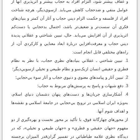
و عفاف بيشتر شود، التزام افراد به حجاب بيشتر و اثرپذيري آنها از
عوامل منفي و ضدحجاب کاهش مي‌يابد. ازسوي‌ديگر، هرچه شناخت
افراد از فلسفه و حکمت الزام ديني حجاب و آثار آن کمتر و بنيان‌هاي
فکري آن سست‌تر و ضعيف‌تر باشد، احتمال بد‌حجابي يا دست‌کم
اثرپذيري از آن افزايش مي‌يابد. حال، تبيين شناختي و عقلاني پديدة
ديني حجاب و معرفت‌افزايي دربارة ابعاد معنايي و کارکردي آن، از
راه‌هاي مختلفي قابل انجام است:
1. تبيين شناختي ـ عقلاني بنيادهاي نظري حجاب، با نظر به نظام
فطري و حقيقي انسان ازيک‌سو و نظام طبيعي و تخيلي ازسويي‌ديگر؛
2. تبيين آثار و پيامدهاي معنوي و دنيوي حجاب و آثار سوء بي‌حجابي؛
3. دفع شبهات و پاسخ به پرسش‌هاي مربوط به حجاب؛
4. آشکارسازي جريان‌ها و دست‌هاي پنهان دشمنان دنياي اسلام،
به‌ويژه ايران اسلامي در ترويج بي‌حجابي در جامعة اسلامي و نقشه‌ها
و اهداف شوم آنها.
از محورهاي چهارگانة فوق، با تأکيد بر محور نخست و بهره‌گيري از دو
مفهوم «جهان حقيقي و فطري» و «جهان طبيعي و تخيلي»، که در
ديدگاه نظري علامه طباطبائي در تفسير گران‌قدر الميزان برجسته