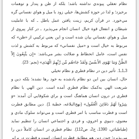
نظام تعقلي پيوندي نداشته باشد؛ بلکه از ظن و پندار و توهمات
برخيزد؛ و لذا در حوزة کشش‌ها، خيلي زود با ميل و هواي نفساني گره
مي‌خورد. در قرآن کريم، زينت يافتن عمل باطل ـ که با عامليت
شيطان و انفعال قوة خيال انسان انجام مي‌پذيرد ـ در کنار پيروي از
ميل و هواي نفساني بيان شده است و اين يعني ترکيبي از «ظن» که
مربوط به خيال است و «ميل نفساني» که مربوط به کشش و لذت
نفس است، عامل انحطاط و ضلالت بشر مي‌باشد: «إِن يتَّبِعُونَ إِلاّ
الظَّنَّ وَمَا تَهْوَى الأَنفُسُ وَلَقَدْ جَاءهُم مِّن رَّبِّهِمُ الْهُدَى» (نجم: 23).
3ـ1ـ1. تأثير دين در نظام فطري و نظام تخيلي
حال، انسان بين اين دو نظام يادشده به خود رها نشده؛ بلکه دين و
شريعت الهي به‌کمک نظام فطري آمده است. دين الهي با نظام
فطري در درون انسان هماهنگ است و براي شکوفايي آن آمده: «وَ
يثِيرُوا لَهُمْ دَفَائِنَ الْعُقُول‏» (نهج‌البلاغه، خطبة 1). دين مطابق فطرت
است و فطرت مناسب با امر فطري است و مي‌تواند سلوک مادي و
معنوي، دنيوي و اخروي، و فردي و اجتماعي انسان را تنظيم نمايد
(طباطبائي، 1390، ج2، ص112). نظام فطري در انسان کاملاً دين را
مي‌پذيرد؛ چون دين هم مطابق فطرت انسان است و فطرت در برابر