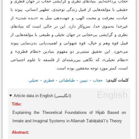
حجاب پرداخته‌ایم. بنیادهای نظری و گرایشی حجاب در جهان فطری و
حقیقی با مؤلفه‌هایی از قبیل زندگی توحیدی، تطهیر انسانی، پیوند با
عبادت، معرفت و محبت الهی، و جهت‌دهی میل به «دیده شدن» از
غیرخدا به‌سوی خدا، سروکار دارد. این در حالی است که بنیادهای
نظری و گرایشی بی‌حجابی در جهان تخیلی و طبیعی با مؤلفه‌هایی از
قبیل قوة وهم و خیال، قوة شهوانی و اهمیت‌یابی بدن‌نمایی پیوند
می‌خورد. این تحقیق مبتنی‌بر دو مفهوم بنیادین «نظام فطری» و
«نظام تخیلی»، که نگاهی بین‌رشته‌ای از فلسفه تا علوم اجتماعی
است، کمتر مورد توجه محققین بوده است.
کلمات کلیدی:
حجاب
تبيين
طباطبائي
فطري
تخيلي
Article data in English (انگلیسی)
Title:
Explaining the Theoretical Foundations of Hijab Based on
Innate and Imaginal Systems in Allamah Ṭabāṭabā’ī’s Theory
Abstract: