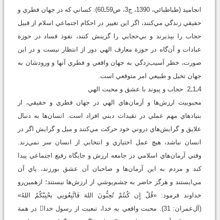
انجاميد (طباطبائي، 1390، ج‏3، ص59ـ60). کساني که در جهان فطري و
حقيقي زندگي مي‌کنند، اگر اين تغيير در احکام اجتماعي اسلام از قبيل
حجاب را بپذيرند و بي‌حجابي را گزينش کنند، نفوذ فساد در حوزة
عبادات و آن‌گاه در حوزة معارف الهي دور از انتظار نيست و در اين
صورت، خطر آسيب‌زدگي به جهان واقعي و فطري آنها و ورودشان به
جهان تخيل و طبيعي امر متوقعي است.
4ـ1ـ2. حجاب و پيوند با عشق و محبت الهي
محبوبيت ارزش‌ها و آرمان‌هاي الهي در جهان فطري و حقيقي، از
بنيادهاي مهم عملي در تقيدات ديني افراد است. انسان‌ها به‌ دنبال
علايق و گرايش‌هاي دروني خود حرکت مي‌کنند و ميل و گرايش اگر در
انسان نباشد، هيچ عمل اختياري و انتخابي از انسان سر نمي‌زند.
وقتي آرمان‌هاي اسلامي در جامعه ارزش و جايگاه رفيع اجتماعي پيدا
کند و مردم به اين آرمان‌ها و صاحبان آن عشق بورزند، پاي آن
مي‌ايستند و هرگز حاضر به چشم‌پوشي از ارزش‌ها نيستند؛ ازهمين‌رو
خداوند فرمود: «قُلْ إِن كُنتُمْ تُحِبُّونَ اللهَ فَاتَّبِعُونِي يحْبِبْكُمُ اللهُ»
(آل‌عمران: 31). محبت واقعي به خدا، تبعيت از رسول خدا در همة