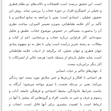
است، اين تحقيق درصدد است اقتضائات و دلالت‌هاي دو نظام فطري
و تخيلي در کنشگري افراد در حوزة حجاب را بررسي نمايد. روش اين
تحقيق، تحليلي ـ اسنادي است؛ يعني با مراجعه به منابع اسلامي و با
تأکيد بر آثار علامه طباطبائي، به‌ويژه تفسير الميزان، مباحث نظري
آن را به‌صورت مصداقي در خصوص موضوع حجاب، تطبيق و تحليل
نموده‌ايم. آثار فراواني دربارة حجاب و بي‌حجابي، اعم از کتاب و
مقالات، به رشتة تحرير درآمده است؛ ولي با نظر به دو مفهوم بنيادي
جهان فطري و جهان تخيلي، که برگرفته از ادبيات علامه طباطبائي
است، شايد تحليل تازه‌اي از مسئله باشد؛ هرچند خالي از اشتراکات با
آثار ديگر دراين‌باره نيست.
1. جهان‌هاي حاکم بر حيات انساني
هر انساني با افکار و ارزش‌ها و حتي سلايق مورد پسند خود زندگي
مي‌کند؛ يعني در مرحلة نخست با چيزي مواجه مي‌شود؛ آن‌گاه به
‌تناسب شرايط خانوادگي، محيط اجتماعي و فرهنگي جامعه، آداب و
رسوم و عرف و حتي به ‌تناسب افراد و گروه‌هايي که بيشتر با آنها در
ارتباط است يا اهميت بيشتري براي آنها قائل است، انتخاب و
گزينش‌هاي باوري و رفتاري خود را ـ هرچند تا حدودي بدون توجه