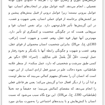
تفصيلي ـ انجام مي‌دهد. البته عوامل مؤثر در انتخاب‌هاي انسان، تنها
عوامل بيروني نيستند؛ زيرا عوامل دروني از قبيل بينش‌هاي پيشين و
نيز کشش‌هاي برخاسته از قواي عملي انسان، يعني شهوت و غضب،
در اين گزينش‌ها تأثير قابل‌توجهي دارد. براى نفس انسان، قوا و
نيروهايى هست که در چگونگي شخصيت و کنشگري او تأثير دارد.
مهم‌ترين آنها چهار قوة عقل، وهم، غضب و شهوت است (نراقى،
1383ق، ج1، ص28). بنابراين شخصيت انسان محصولي از قواي عقل،
وهم، غضب و شهوت و چگونگي رابطة آنها با يکديگر و نحوة رفتار و
عمل اوست. «قُلْ كُلٌّ يعْمَلُ عَلى شاكِلَتِهِ... (اسراء: 84)؛ «بگو: هر
كسى طبق سرشت و شخصيتى كه دارد، عمل مى‏كند». از منظر علامه
طباطبائي، نحوة دخالت علم در صدور فعل ارادي انسان، از اين جهت
است که انسان آن را مصداق مفهوم کمالي مي‌بيند که مدنظر اوست
و لذا آن را از ديگر افعال جدا و گزينش مي‌کند؛ يعني هر فاعلي فعلي
را انجام مي‌دهد که مقتضاي کمالش مي‌بيند؛ چه حقيقتاً و چه تخيلاً
(طباطبائي، 1390، ج1، ص106). اين نوع نگاه سبب مي‌شود که نسبت
انسان با کنش‌هايش و با پديده‌هاي اجتماعي را به‌صورت بنيادي مورد