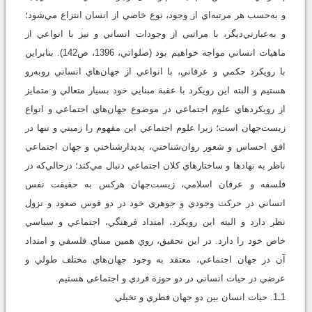
و به‌حسب هر مرتبه‌اي از وجود، نوع خاصي از انسان انتزاع مي‌شود؛
و به‌عبارتي‌ديگر، با مراتبي از وجودات انساني و نيز با انواعي از
ماهيات انساني مواجه خواهيم بود (صلواتي، 1396، ص142). بنابراين
با رويکرد حکمي و عرفاني، با انواعي از جهان‌هاي انساني روبه‌رو
هستيم و البته اين رويکرد با عقبة مبنايي خود بسيار متعالي و متمايز
از رويکردهاي علوم اجتماعي در موضوع جهان‌هاي اجتماعي و انواع
زيست‌جهان است؛ زيرا علوم اجتماعي اين مفهوم را زميني و تنها در
افق احساس و شعور روان‌شناختي، پديدارشناختي و جهان اجتماعي
ناظر به نهادها و ساختارهاي کلان اجتماعي دنبال مي‌کند؛ درحالي‌که در
فلسفه و عرفان اسلامي، زيست‌جهان هرکس به حقيقت نفس
انساني در حرکت وجودي و جوهري خود در دو قوس صعود و نزول
نظر دارد و البته اين رويکرد، امتداد فرهنگي، اجتماعي و سياسي
خاص خود را دارد. در اين تحقيق، روي همين مبناي فلسفي و امتداد
آن در جهان اجتماعي، معتقد به وجود جهان‌هاي مختلف طولي و
عرضي در حيات انساني در دو حوزة فردي و اجتماعي هستيم.
1ـ1. حيات انسان بين دو جهان فطري و تخيلي