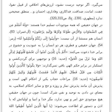
مي‌گيرد. اگر توحيد درست نشود، ارزش‌هاي اخلاقي از قبيل تقوا،
عفت، امانت، صداقت، فداکاري، وفاداري، احسان و... منطق صحيحي
ندارد (مطهري، 1391، ج8، ص310ـ320).
در جهان حقيقي که همة موجودات تسليم خدا هستند: «وَلَهُ أَسْلَمَ مَن
فِي السَّمَاوَاتِ وَالأَرْضِ طَوْعًا وَكَرْهًا وَإِلَيهِ يرْجَعُونَ» (آل‌عمران: 83)،
انسان هم مستثنا از آن نيست: «وَأَنِيبُوا إِلَى رَبِّكُمْ وَأَسْلِمُوا لَهُ» (زمر:
54). جهان حقيقي و فطري، هر دو انسان را به عبوديت و خشوع در
برابر خدا دعوت مي‌کنند: «أَلَمْ يأْنِ لِلَّذِينَ آمَنُوا أَن تَخْشَعَ قُلُوبُهُمْ لِذِكْرِ
اللهِ وَمَا نَزَلَ مِنَ الْحَقِّ» (حديد: 16) و توجيهي براي گردن‌کشي و
استکبار در برابر حکم الهي باقي نمي‌گذارند: «وَلا يكُونُوا كَالَّذِينَ أُوتُوا
الْكِتَابَ مِن قَبْلُ فَطَالَ عَلَيهِمُ الأَمَدُ فَقَسَتْ قُلُوبُهُمْ وَكَثِيرٌ مِّنْهُمْ
فَاسِقُونَ» (حديد: 16). مراعات حجاب يکي از احکام الهي است و
پذيرش آن مانند پذيرش نماز و روزه و حج و ساير احکام اسلامي، به‌
معناي تن دادن به توحيد و نفي شرک است؛ چون در جهان حقيقي
هيچ موجودي حق امر و نهي ندارد، مگر خدا و انبيا و اوليائش که با
اذن و دستور او اطاعت مي‌شوند: (يا أَيهَا الَّذِينَ آمَنُوا أَطِيعُوا اللهَ