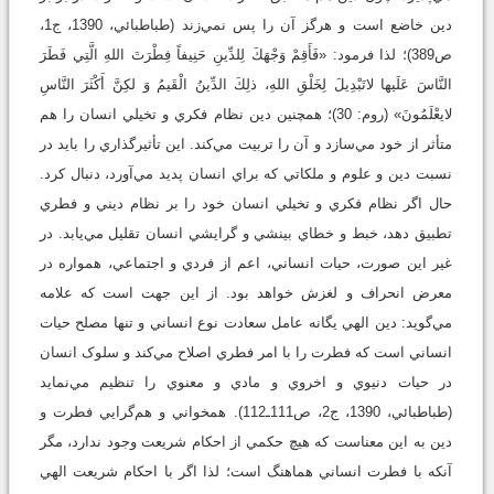
دين خاضع است و هرگز آن را پس نمي‌زند (طباطبائي، 1390، ج‏1،
ص389)؛ لذا فرمود: «فَأَقِمْ وَجْهَكَ لِلدِّينِ حَنِيفاً فِطْرَتَ اللهِ الَّتِي فَطَرَ
النَّاسَ عَلَيها لاتَبْدِيلَ لِخَلْقِ اللهِ، ذلِكَ الدِّينُ الْقَيمُ وَ لكِنَّ أَكْثَرَ النَّاسِ
لايعْلَمُونَ» (روم: 30)؛ همچنين دين نظام فکري و تخيلي انسان را هم
متأثر از خود مي‌سازد و آن را تربيت مي‌کند. اين تأثيرگذاري را بايد در
نسبت دين و علوم و ملکاتي که براي انسان پديد مي‌آورد، دنبال کرد.
حال اگر نظام فکري و تخيلي انسان خود را بر نظام ديني و فطري
تطبيق دهد، خبط و خطاي بينشي و گرايشي انسان تقليل مي‌يابد. در
غير اين صورت، حيات انساني، اعم از فردي و اجتماعي، همواره در
معرض انحراف و لغزش خواهد بود. از اين جهت است که علامه
مي‌گويد: دين الهي يگانه عامل سعادت نوع انساني و تنها مصلح حيات
انساني است که فطرت را با امر فطري اصلاح مي‌کند و سلوک انسان
در حيات دنيوي و اخروي و مادي و معنوي را تنظيم مي‌نمايد
(طباطبائي، 1390، ج‏2، ص111ـ112). همخواني و هم‌گرايي فطرت و
دين به اين معناست که هيچ حکمي از احکام شريعت وجود ندارد، مگر
آنکه با فطرت انساني هماهنگ است؛ لذا اگر با احکام شريعت الهي