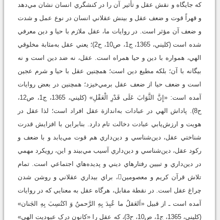
که جايگاه و نقش عقل و تأثير آن را در کنشگري انسان نشان مي‌دهد
و قهراً قوت و ضعف عقل و بينش عقلاني انسان در نوع عمل و شدت
و ضعف آن مؤثر است. در روايات ما، عقل ملازم با حيا و دين معرفي
شده است (کليني، 1365، ج‏1، ص10، ح2)؛ يعني عقل به‌مثابة مخلوقي
الهي، همواره با دين و حيا همراه است. عقل، نه ضد دين است و نه
بيگانه با آن؛ بلکه مطيع دين است؛ همچنين عقل با حيا و شرم عجين
است و ضعف حيا از ضعف عقل برمي‌خيزد؛ همچنين در بعض روايات
آمده است: «إِنَّ الثَّوَابَ عَلَى قَدْرِ الْعَقْلِ» (کليني، 1365، ج‏1، ص12،
ح8). پاداش الهي در عبادات به‌اندازة عقل افراد است؛ لذا عقل در
هويت و ارزش‌يابي عبادت دخالت تام دارد. بنابراين با افزايش قدرت
شناختي عقل، دين‌شناسي و دين‌داري هم قوت مي‌يابد و با ضعف و
رکود عقل، دين‌شناسي و دين‌داري آسيب مي‌بيند و اين، رويکرد مهمي
در دين‌داري و تبيين رفتارهاي ديني و پديده‌هاي اجتماعي است. تمام
تلاش قرآن کريم و معصومين، براي بيداري عقلاني و روشن شدن
چراغ عقل است. در نقطة مقابل، هرگاه عقل به‌ معنايي که در روايات
آمده است ـ از قبيل «اَلعَقلُ‌ ما عُبِدَ بِهِ‌ الرَّحمنُ‌ وَ اکتُسِبَ بِهِ الجَنان»
(کليني، 1365، ج‏1، ص10، ح3)، که عقل را «کانون درک عبوديت الهي»