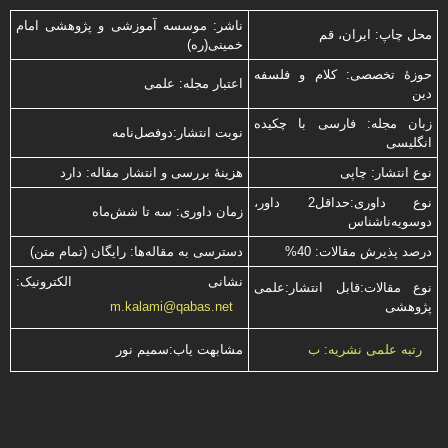
ناشر: موسسه آموزشی و پژوهشی امام
محل چاپ: ایران، قم
خمینی(ره)
حوزۀ تخصصی: کلام و فلسفه
اعتبار مجله: علمی
دین
زبان مجله: فارسی با چكیده
نوبت انتشار:دوفصل‌نامه
انگلیسی
نوع انتشار: چاپی
هزینۀ بررسی و انتشار مقاله: دارد
نوع داوری:حداقل2 داور،
زمان داوری: سه تا شش‌ماه
دوسویه‌ناشناس
درصد پذیرش مقالات: 40%
دسترسی به مقاله‌ها: رایگان (تمام متن)
نشانی الکترونیک:
نوع مقالات:قابل انتشار:علمی
پژوهشی
m.kalami@qabas.net
مشابهت ياب:سميم نور
رتبه علمی نشریه: ب