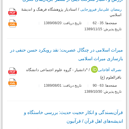
رمضان علی‌تبار فیروزجایی
/ استاديار پژوهشگاه فرهنگ و انديشۀ
اسلامي
صفحه‌ها:
35
62
تاریخ دریافت: 1389/08/20
-
تاریخ پذیرش: 1389/11/15
میراث اسلامی در چنگال عصریت: نقد رویکرد حسن حنفی در
بازسازی میراث اسلامی
نصراله آقاجانی
/ *دانشیار - گروه علوم اجتماعی دانشگاه
باقرالعلوم (ع)
صفحه‌ها:
63
90
تاریخ دریافت: 1389/08/01
-
تاریخ پذیرش: 1389/10/30
قرآن‌بسندگی و انکار حجیت حدیث: بررسی خاستگاه و
اندیشه‌های اهل قرآن / قرآنیون