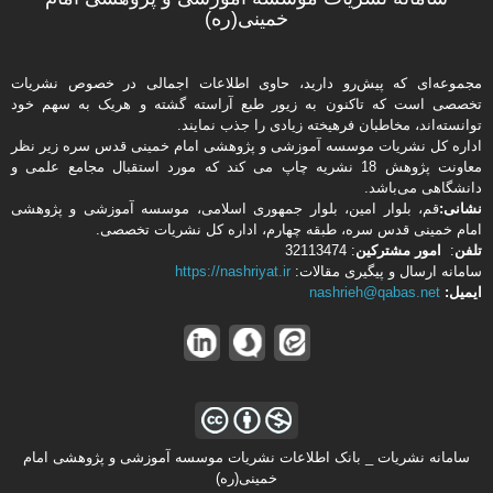
خمینی(ره)
مجموعه‌ای که پیش‌رو دارید،‌ حاوی اطلاعات اجمالی در خصوص نشریات
تخصصی است که تاکنون به زیور طبع آراسته گشته و هریک به سهم خود
توانسته‌اند، مخاطبان فرهیخته‌ زیادی را جذب نمایند.
اداره كل نشریات موسسه آموزشی و پژوهشی امام خمینی قدس سره زیر نظر
معاونت پژوهش 18 نشریه چاپ می کند که مورد استقبال مجامع علمی و
دانشگاهی می‌باشد.
نشانی:
قم، بلوار امین، بلوار جمهوری اسلامی، موسسه آموزشی و پژوهشی
امام خمینی قدس سره، طبقه چهارم، اداره كل نشریات تخصصی.
تلفن
:
امور مشتركین
: 32113474
سامانه ارسال و پیگیری مقالات:
https://nashriyat.ir
ایمیل:
nashrieh@qabas.net
سامانه نشریات _ بانک اطلاعات نشریات موسسه آموزشی و پژوهشی امام
خمینی(ره)