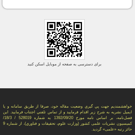
برای دسترسی به صفحه از موبایل اسکن کنید
خواهشمنديم جهت پي گيري وضعيت مقاله خود، صرفا از طريق سامانه و يا
ايميل نشريه به شرح زير اقدام فرماييد و از تماس تلفني اجتناب فرماييد. اين
فصل‌نامه، بر اساس نامه مورخ 1392/09/20 به شماره 528019 / 18/3/
كميسيون نشريات علمی كشور (وزارت علوم، تحقيقات و فناوري)، از شماره 9
حائز رتبه «علمی» گرديد.