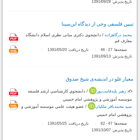
تاریخ پذیرش: 1391/09/28
تبیین فلسفی وحی از دیدگاه ابن‌سینا
محمد درگاهزاده
/ دانشجوی دکتری مبانی نظری اسلام دانشگاه
معارف قم
صفحه‌ها:
27
46
تاریخ دریافت: 1391/05/20
-
تاریخ پذیرش: 1391/09/13
معیار غلو در اندیشه‌ی شیخ صدوق
✍️
زهیر بلندقامت‌پور
/ دانشجوي كارشناسي ارشد فلسفه
موسسه آموزشي و پژوهشي امام خميني
سید محمدباقر ملکیان
/ عضو هيئت علمي موسسه آموزشي و
پژوهشي امام خميني
صفحه‌ها:
47
62
تاریخ دریافت: 1391/05/25
-
تاریخ پذیرش: 1391/10/07