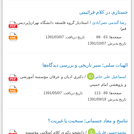
جستاری در کلام قرائیمی
رضا گندمی نصرآبادی
/ استاديار گروه فلسفه دانشگاه تهران(پرديس
قم).
صفحه‌ها:
63
88
تاریخ دریافت: 1391/03/07
-
تاریخ پذیرش: 1391/10/07
الهیات سلبی؛ سیر تاریخی و بررسی دیدگاه‌ها
اسماعیل علی خانی
/ دکتري اديان و عرفان مؤسسة آموزشي
و پژوهشي امام خميني
صفحه‌ها:
89
113
تاریخ دریافت: 1391/05/07
-
تاریخ پذیرش: 1391/09/19
تناسخ و معاد جسمانی؛ سنخیت یا غیریت؟
محمدحسین فاریاب
/ دانشجو دکتری کلام اسلامی مؤسسه