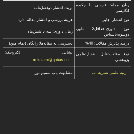
زبان مجله: فارسی با چكیده
نوبت انتشار:دوفصل‌نامه
انگلیسی
نوع انتشار: چاپی
هزینۀ بررسی و انتشار مقاله: دارد
نوع داوری:حداقل2 داور،
زمان داوری: سه تا شش‌ماه
دوسویه‌ناشناس
درصد پذیرش مقالات: 40%
دسترسی به مقاله‌ها: رایگان (تمام متن)
نشانی الکترونیک:
نوع مقالات:قابل انتشار:علمی
پژوهشی
m.kalami@qabas.net
مشابهت ياب:سميم نور
رتبه علمی نشریه: ب