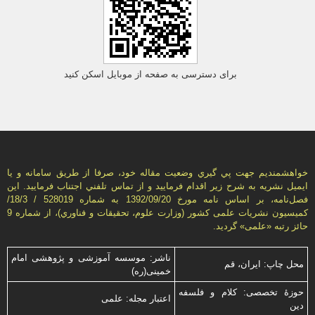
برای دسترسی به صفحه از موبایل اسکن کنید
خواهشمنديم جهت پي گيري وضعيت مقاله خود، صرفا از طريق سامانه و يا
ايميل نشريه به شرح زير اقدام فرماييد و از تماس تلفني اجتناب فرماييد. اين
فصل‌نامه، بر اساس نامه مورخ 1392/09/20 به شماره 528019 / 18/3/
كميسيون نشريات علمی كشور (وزارت علوم، تحقيقات و فناوري)، از شماره 9
حائز رتبه «علمی» گرديد.
ناشر: موسسه آموزشی و پژوهشی امام
محل چاپ: ایران، قم
خمینی(ره)
حوزۀ تخصصی: کلام و فلسفه
اعتبار مجله: علمی
دین